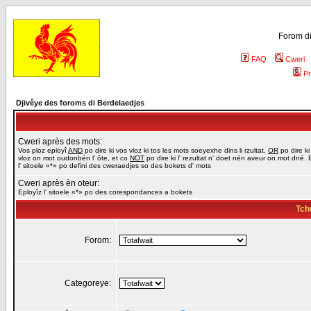
Forom di
FAQ
Cweri
Pr
Djivêye des foroms di Berdelaedjes
Cweri après des mots:
Vos ploz eployî
AND
po dire ki vos vloz ki tos les mots soeyexhe dins li rzultat,
OR
po dire ki
vloz on mot oudonbén l' ôte, et co
NOT
po dire ki l' rezultat n' doet nén aveur on mot dné. 
l' sitoele «*» po defini des cweraedjes so des bokets d' mots
Cweri après èn oteur:
Eployîz l' sitoele «*» po des corespondances a bokets
Tch
Forom:
Categoreye: