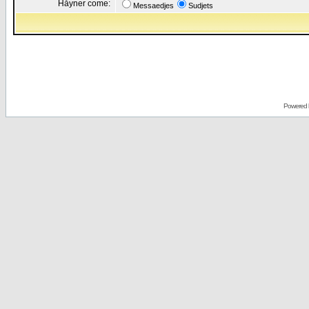
Håyner come:
Messaedjes
Sudjets
Powered