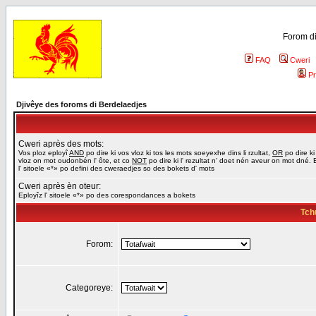
Forom di
FAQ
Cweri
Pr
Djivêye des foroms di Berdelaedjes
Cweri après des mots:
Vos ploz eployî
AND
po dire ki vos vloz ki tos les mots soeyexhe dins li rzultat,
OR
po dire ki
vloz on mot oudonbén l' ôte, et co
NOT
po dire ki l' rezultat n' doet nén aveur on mot dné. 
l' sitoele «*» po defini des cweraedjes so des bokets d' mots
Cweri après èn oteur:
Eployîz l' sitoele «*» po des corespondances a bokets
Tch
Forom:
Categoreye: