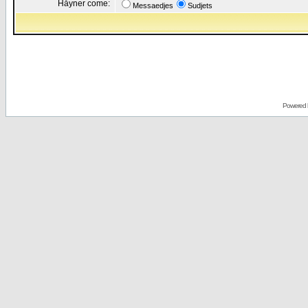
Håyner come:
Messaedjes
Sudjets
Powered