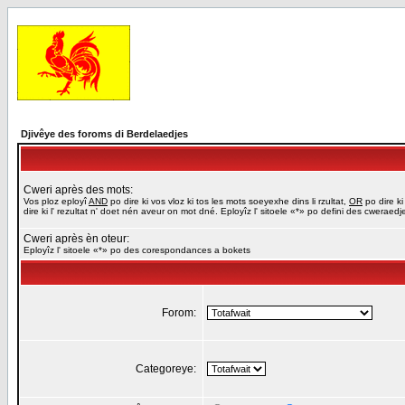
Djivêye des foroms di Berdelaedjes
Cweri après des mots:
Vos ploz eployî
AND
po dire ki vos vloz ki tos les mots soeyexhe dins li rzultat,
OR
po dire ki
dire ki l' rezultat n' doet nén aveur on mot dné. Eployîz l' sitoele «*» po defini des cweraed
Cweri après èn oteur:
Eployîz l' sitoele «*» po des corespondances a bokets
Forom:
Categoreye: