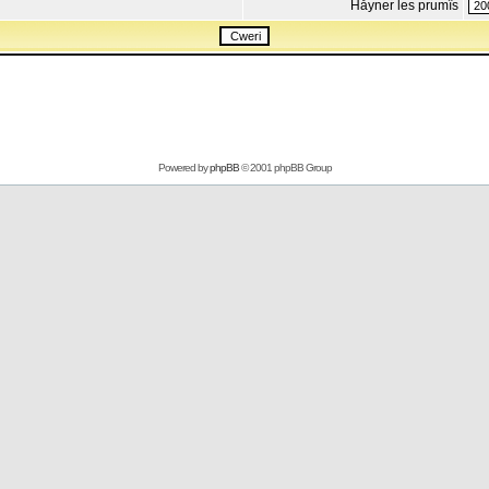
Håyner les prumîs
Powered by
phpBB
© 2001 phpBB Group