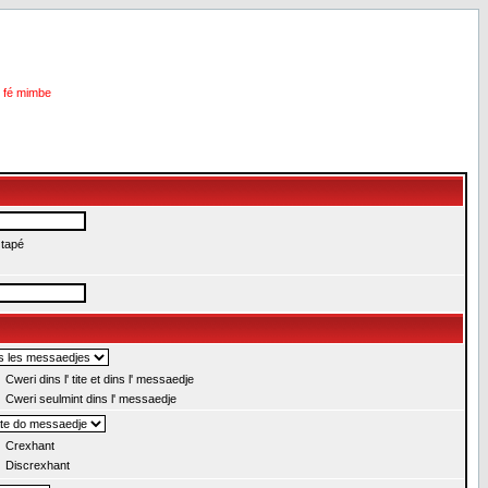
i fé mimbe
 tapé
Cweri dins l' tite et dins l' messaedje
Cweri seulmint dins l' messaedje
Crexhant
Discrexhant