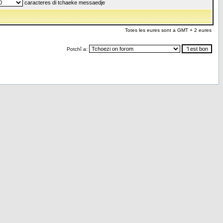
caracteres di tchaeke messaedje
Totes les eures sont a GMT + 2 eures
Potchî a: