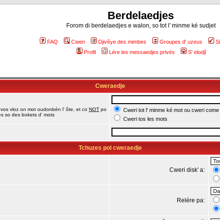
Berdelaedjes
Forom di berdelaedjes e walon, so tot l' minme ké sudjet
FAQ
Cweri
Djivêye des mimbes
Groupes d' uzeus
S
Profil
Lére les messaedjes privés
S' elodjî
Cweraedje
 vos vloz on mot oudonbén l' ôte, et co
NOT
po
Cweri tot l' minme ké mot ou cweri come
jes so des bokets d' mots
Cweri tos les mots
Tchuzes pol cweraedje
Cweri disk' a:
Relére pa: