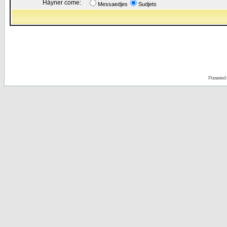
Håyner come:
Messaedjes
Sudjets
Powered