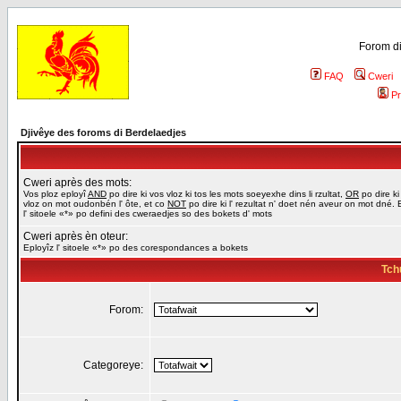
Forom di
FAQ
Cweri
Pr
Djivêye des foroms di Berdelaedjes
Cweri après des mots:
Vos ploz eployî
AND
po dire ki vos vloz ki tos les mots soeyexhe dins li rzultat,
OR
po dire ki
vloz on mot oudonbén l' ôte, et co
NOT
po dire ki l' rezultat n' doet nén aveur on mot dné. 
l' sitoele «*» po defini des cweraedjes so des bokets d' mots
Cweri après èn oteur:
Eployîz l' sitoele «*» po des corespondances a bokets
Tch
Forom:
Categoreye: