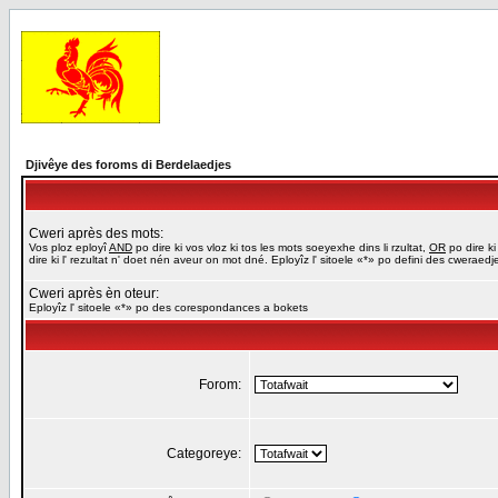
Djivêye des foroms di Berdelaedjes
Cweri après des mots:
Vos ploz eployî
AND
po dire ki vos vloz ki tos les mots soeyexhe dins li rzultat,
OR
po dire ki
dire ki l' rezultat n' doet nén aveur on mot dné. Eployîz l' sitoele «*» po defini des cweraed
Cweri après èn oteur:
Eployîz l' sitoele «*» po des corespondances a bokets
Forom:
Categoreye: