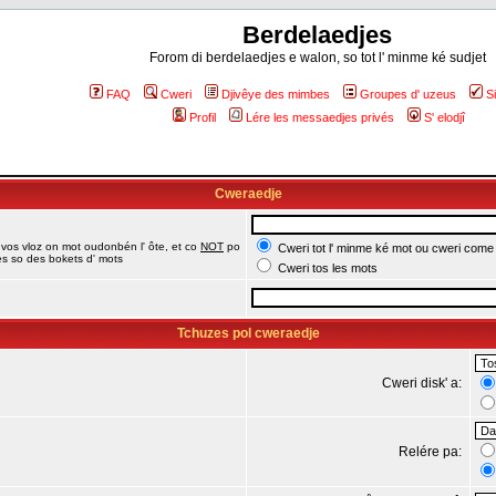
Berdelaedjes
Forom di berdelaedjes e walon, so tot l' minme ké sudjet
FAQ
Cweri
Djivêye des mimbes
Groupes d' uzeus
S
Profil
Lére les messaedjes privés
S' elodjî
Cweraedje
 vos vloz on mot oudonbén l' ôte, et co
NOT
po
Cweri tot l' minme ké mot ou cweri come
jes so des bokets d' mots
Cweri tos les mots
Tchuzes pol cweraedje
Cweri disk' a:
Relére pa: