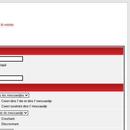
i fé mimbe
 tapé
Cweri dins l' tite et dins l' messaedje
Cweri seulmint dins l' messaedje
Crexhant
Discrexhant