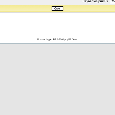
Håyner les prumîs
Powered by
phpBB
© 2001 phpBB Group