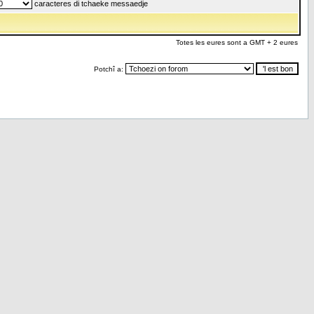
caracteres di tchaeke messaedje
Totes les eures sont a GMT + 2 eures
Potchî a: