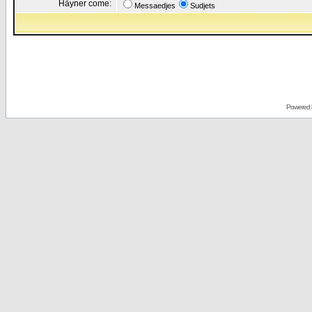
Håyner come:
Messaedjes
Sudjets
Powered