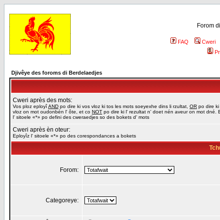
Forom di
FAQ
Cweri
Pr
Djivêye des foroms di Berdelaedjes
Cweri après des mots:
Vos ploz eployî
AND
po dire ki vos vloz ki tos les mots soeyexhe dins li rzultat,
OR
po dire ki
vloz on mot oudonbén l' ôte, et co
NOT
po dire ki l' rezultat n' doet nén aveur on mot dné. 
l' sitoele «*» po defini des cweraedjes so des bokets d' mots
Cweri après èn oteur:
Eployîz l' sitoele «*» po des corespondances a bokets
Tch
Forom:
Categoreye: