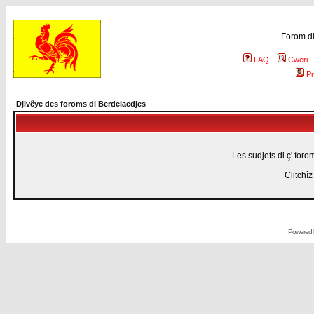
Forom di
FAQ
Cweri
Pr
Djivêye des foroms di Berdelaedjes
Les sudjets di ç' foro
Clitchî
Powered