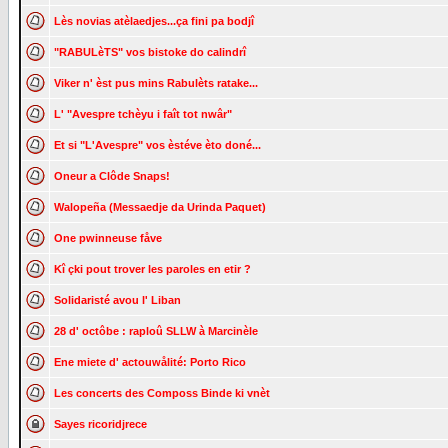
Lès novias atèlaedjes...ça fini pa bodjî
"RABULèTS" vos bistoke do calindrî
Viker n' èst pus mins Rabulèts ratake...
L' "Avespre tchèyu i faît tot nwâr"
Et si "L'Avespre" vos èstéve èto doné...
Oneur a Clôde Snaps!
Walopeña (Messaedje da Urinda Paquet)
One pwinneuse fåve
Kî çki pout trover les paroles en etir ?
Solidaristé avou l' Liban
28 d' octôbe : raploû SLLW à Marcinèle
Ene miete d' actouwålité: Porto Rico
Les concerts des Composs Binde ki vnèt
Sayes ricoridjrece