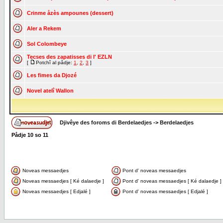
Crinme åzès ampounes (dessert)
Aler a Rekem
Sol Colombeye
Tecses des zapatisses di l' EZLN
[
Potchî al pådje:
1
,
2
,
3
]
Les fimes da Djozé
Novel atelî Wallon
Djivêye des foroms di Berdelaedjes
->
Berdelaedjes
Pådje
10
so
11
Noveas messaedjes
Pont d' noveas messaedjes
Noveas messaedjes [ Ké dalaedje ]
Pont d' noveas messaedjes [ Ké dalaedje ]
Noveas messaedjes [ Edjalé ]
Pont d' noveas messaedjes [ Edjalé ]