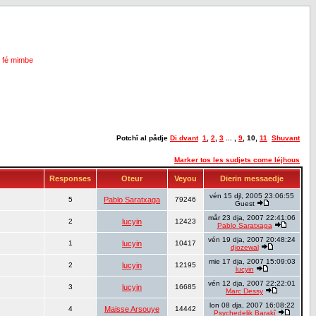
i fé mimbe
Potchî al pådje
Di dvant
1
,
2
,
3
... ,
9
,
10
,
11
Shuvant
Marker tos les sudjets come léjhous
Responses
Oteur
Veyou
Dierin messaedje
vén 15 djl, 2005 23:06:55
5
Pablo Saratxaga
79246
Guest
mår 23 dja, 2007 22:41:06
2
lucyin
12423
Pablo Saratxaga
vén 19 dja, 2007 20:48:24
1
lucyin
10417
djozewal
mie 17 dja, 2007 15:09:03
2
lucyin
12195
lucyin
vén 12 dja, 2007 22:22:01
3
lucyin
16685
Marc Dessy
lon 08 dja, 2007 16:08:22
4
Maisse Arsouye
14442
Psychedelik Barakî