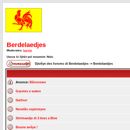
Berdelaedjes
Moderateu:
lucyin
Uzeus ki lijhèt pol moumint: Nolu
Djivêye des foroms di Berdelaedjes
->
Berdelaedjes
Anonce:
Bénvnowe
Gazetes e walon
Darfour
Novelès copinreyes
Sitrimaedje di 3 lives a Bive
Boune anèye !