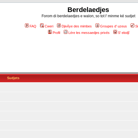
Berdelaedjes
Forom di berdelaedjes e walon, so tot l' minme ké sudjet
FAQ
Cweri
Djivêye des mimbes
Groupes d' uzeus
S
Profil
Lére les messaedjes privés
S' elodjî
Sudjets