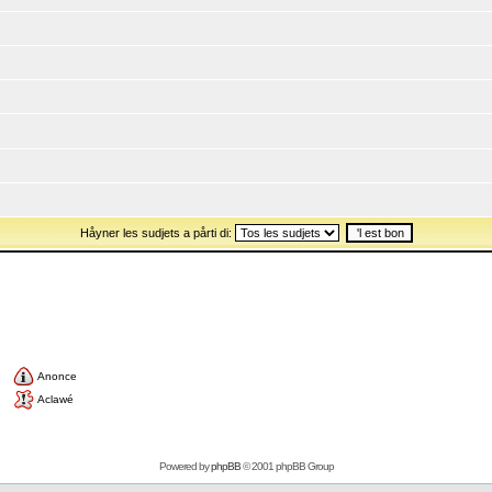
Håyner les sudjets a pårti di:
Anonce
Aclawé
Powered by
phpBB
© 2001 phpBB Group