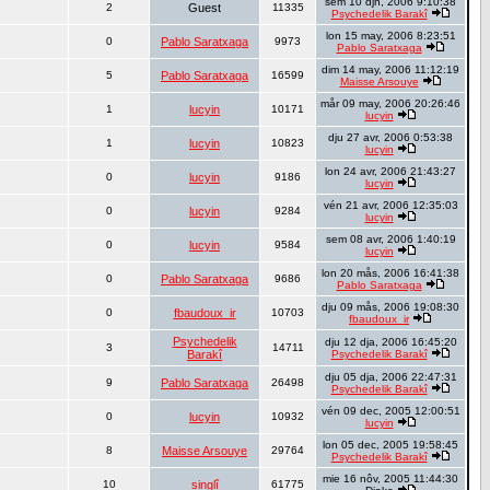
sem 10 djn, 2006 9:10:38
2
Guest
11335
Psychedelik Barakî
lon 15 may, 2006 8:23:51
0
Pablo Saratxaga
9973
Pablo Saratxaga
dim 14 may, 2006 11:12:19
5
Pablo Saratxaga
16599
Maisse Arsouye
mår 09 may, 2006 20:26:46
1
lucyin
10171
lucyin
dju 27 avr, 2006 0:53:38
1
lucyin
10823
lucyin
lon 24 avr, 2006 21:43:27
0
lucyin
9186
lucyin
vén 21 avr, 2006 12:35:03
0
lucyin
9284
lucyin
sem 08 avr, 2006 1:40:19
0
lucyin
9584
lucyin
lon 20 mås, 2006 16:41:38
0
Pablo Saratxaga
9686
Pablo Saratxaga
dju 09 mås, 2006 19:08:30
0
fbaudoux_ir
10703
fbaudoux_ir
Psychedelik
dju 12 dja, 2006 16:45:20
3
14711
Barakî
Psychedelik Barakî
dju 05 dja, 2006 22:47:31
9
Pablo Saratxaga
26498
Psychedelik Barakî
vén 09 dec, 2005 12:00:51
0
lucyin
10932
lucyin
lon 05 dec, 2005 19:58:45
8
Maisse Arsouye
29764
Psychedelik Barakî
mie 16 nôv, 2005 11:44:30
10
singlî
61775