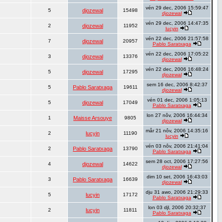
vén 29 dec, 2006 15:59:47
5
djozewal
15498
djozewal
vén 29 dec, 2006 14:47:35
2
djozewal
11952
lucyin
vén 22 dec, 2006 21:57:58
7
djozewal
20957
Pablo Saratxaga
vén 22 dec, 2006 17:05:22
3
djozewal
13376
djozewal
vén 22 dec, 2006 16:48:24
5
djozewal
17295
djozewal
sem 16 dec, 2006 8:42:37
5
Pablo Saratxaga
19611
djozewal
vén 01 dec, 2006 1:05:13
5
djozewal
17049
Pablo Saratxaga
lon 27 nôv, 2006 16:44:34
1
Maisse Arsouye
9805
djozewal
mår 21 nôv, 2006 14:35:16
2
lucyin
11190
lucyin
vén 03 nôv, 2006 21:41:04
2
Pablo Saratxaga
13790
Pablo Saratxaga
sem 28 oct, 2006 17:27:56
4
djozewal
14622
djozewal
dim 10 set, 2006 16:43:03
3
Pablo Saratxaga
16639
djozewal
dju 31 awo, 2006 21:29:33
5
lucyin
17172
Pablo Saratxaga
lon 03 djl, 2006 20:32:37
2
lucyin
11811
Pablo Saratxaga