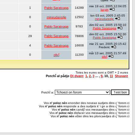
Djake
mie 19 oct, 2005 12:04:05
1
Pablo Saratxaga
14289
lucyin
lon 03 oct, 2005 2:45:05
0
mineudaredje
12502
mineudaredje
dim 02 oct, 2005 15:59:10
0
Pablo Saratxaga
9783
Pablo Saratxaga
dim 02 oct, 2005 15:52:30
Pablo Saratxaga
29
78806
Pablo Saratxaga
mie 21 set, 2005 20:15:42
4
Pablo Saratxaga
16608
Frederic
mår 13 set, 2005 21:57:49
0
olivî
11200
olivî
Totes les eures sont a GMT + 2 eures
Potchî al pådje
Di dvant
1
,
2
,
3
... ,
9
,
10
,
11
Shuvant
Potchî a:
Vos
n' poloz nén
enonder des noveas sudjets dins ç' forom ci
Vos
n' poloz nén
responde a des sudjets k' i gn a dins ç' forom ci
Vos
n' poloz nén
candjî vos messaedjes dins ç' forom ci
Vos
n' poloz nén
disfacer vos messaedjes dins ç' forom ci
Vos
n' poloz nén
vôter dins les ploncaedjes di ç' forom ci