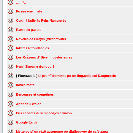
,,,,,, 1,,
Po rire ene miete
Ouxh å lådje ås Relîs Namurwès
Rantoele gazete
Noveles da Lucyin (Viker ravike)
Inketes Rifondaedjes
Les Rcåzeus d' Bive : novelès eures
Henri Simon e rfondou ?
[ Ploncaedje ]
Li prumî dominne po on lingaedje sol Daegntoele
novea mots
Berceuses et comptines
Aprinde li walon
Pris et bates di scrijhaedjes e walon.
Google Earth
Mette so pî on rézô autonome po ditribouwer do cafè zapa