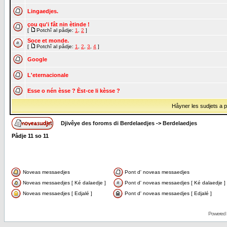
Lingaedjes.
çou qu'i fât nin ètinde !
[
Potchî al pådje:
1
,
2
]
Soce et monde.
[
Potchî al pådje:
1
,
2
,
3
,
4
]
Google
L'eternacionale
Esse o nén èsse ? Èst-ce li kèsse ?
Håyner les sudjets a på
Djivêye des foroms di Berdelaedjes
->
Berdelaedjes
Pådje
11
so
11
Noveas messaedjes
Pont d' noveas messaedjes
Noveas messaedjes [ Ké dalaedje ]
Pont d' noveas messaedjes [ Ké dalaedje ]
Noveas messaedjes [ Edjalé ]
Pont d' noveas messaedjes [ Edjalé ]
Powered