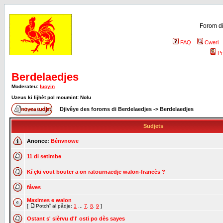
Forom di
FAQ
Cweri
Pr
Berdelaedjes
Moderateu:
lucyin
Uzeus ki lijhèt pol moumint: Nolu
Djivêye des foroms di Berdelaedjes
->
Berdelaedjes
Sudjets
Anonce:
Bénvnowe
11 di setimbe
Kî çki vout bouter a on ratournaedje walon-francès ?
fåves
Maximes e walon
[
Potchî al pådje:
1
...
7
,
8
,
9
]
Ostant s' sièrvu d'l' osti po dès sayes