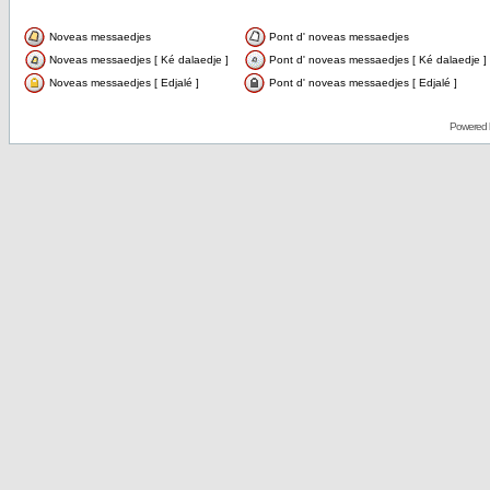
Noveas messaedjes
Pont d' noveas messaedjes
Noveas messaedjes [ Ké dalaedje ]
Pont d' noveas messaedjes [ Ké dalaedje ]
Noveas messaedjes [ Edjalé ]
Pont d' noveas messaedjes [ Edjalé ]
Powered