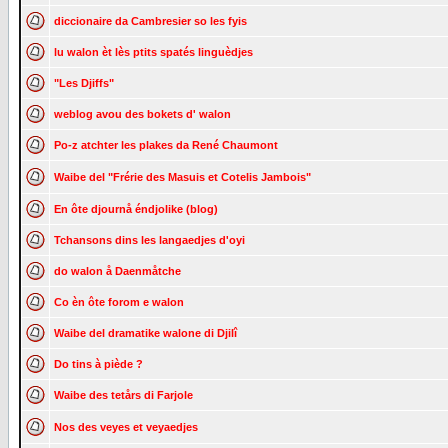
diccionaire da Cambresier so les fyis
lu walon èt lès ptits spatés linguèdjes
"Les Djiffs"
weblog avou des bokets d' walon
Po-z atchter les plakes da René Chaumont
Waibe del "Frérie des Masuis et Cotelis Jambois"
En ôte djournå éndjolike (blog)
Tchansons dins les langaedjes d'oyi
do walon å Daenmåtche
Co èn ôte forom e walon
Waibe del dramatike walone di Djilî
Do tins à piède ?
Waibe des tetårs di Farjole
Nos des veyes et veyaedjes