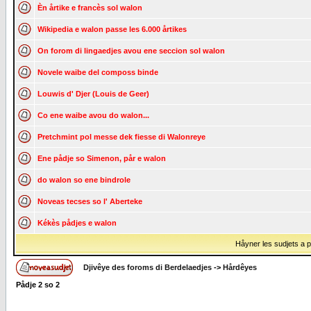
Èn årtike e francès sol walon
Wikipedia e walon passe les 6.000 årtikes
On forom di lingaedjes avou ene seccion sol walon
Novele waibe del composs binde
Louwis d' Djer (Louis de Geer)
Co ene waibe avou do walon...
Pretchmint pol messe dek fiesse di Walonreye
Ene pådje so Simenon, pår e walon
do walon so ene bindrole
Noveas tecses so l' Aberteke
Kékès pådjes e walon
Håyner les sudjets a på
Djivêye des foroms di Berdelaedjes
->
Hårdêyes
Pådje
2
so
2