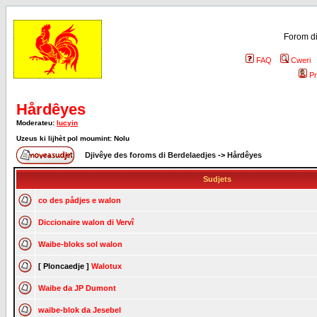
Forom di
FAQ
Cweri
Pr
Hårdêyes
Moderateu:
lucyin
Uzeus ki lijhèt pol moumint: Nolu
Djivêye des foroms di Berdelaedjes
->
Hårdêyes
Sudjets
co des pådjes e walon
Diccionaire walon di Vervî
Waibe-bloks sol walon
[ Ploncaedje ]
Walotux
Waibe da JP Dumont
waibe-blok da Jesebel