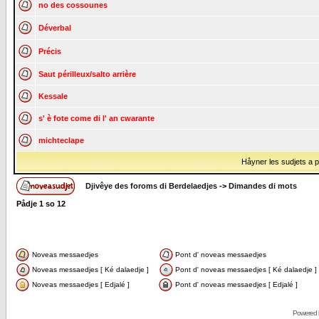
no des cossounes
Déverbal
Précis
Saut périlleux/salto arrière
Kessale
s' è fote come di l' an cwarante
michteclape
Håyner les sudjets a på
Djivêye des foroms di Berdelaedjes
->
Dimandes di mots
Pådje
1
so
12
Noveas messaedjes
Pont d' noveas messaedjes
Noveas messaedjes [ Ké dalaedje ]
Pont d' noveas messaedjes [ Ké dalaedje ]
Noveas messaedjes [ Edjalé ]
Pont d' noveas messaedjes [ Edjalé ]
Powered