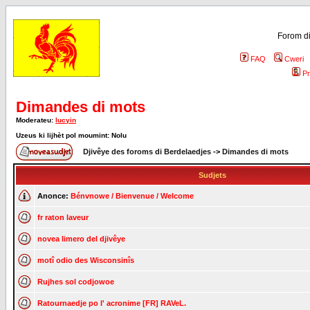
Forom di
FAQ
Cweri
Pr
Dimandes di mots
Moderateu:
lucyin
Uzeus ki lijhèt pol moumint: Nolu
Djivêye des foroms di Berdelaedjes
->
Dimandes di mots
Sudjets
Anonce:
Bénvnowe / Bienvenue / Welcome
fr raton laveur
novea limero del djivêye
motî odio des Wisconsinîs
Rujhes sol codjowoe
Ratournaedje po l' acronime [FR] RAVeL.