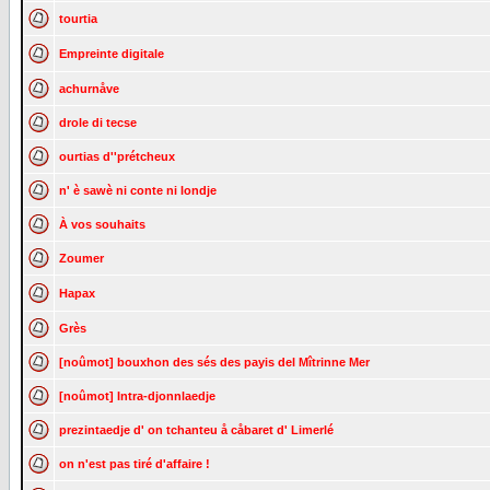
tourtia
Empreinte digitale
achurnåve
drole di tecse
ourtias d''prétcheux
n' è sawè ni conte ni londje
À vos souhaits
Zoumer
Hapax
Grès
[noûmot] bouxhon des sés des payis del Mîtrinne Mer
[noûmot] Intra-djonnlaedje
prezintaedje d' on tchanteu å cåbaret d' Limerlé
on n'est pas tiré d'affaire !