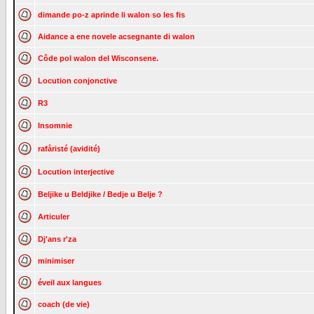
dimande po-z aprinde li walon so les fis
Aidance a ene novele acsegnante di walon
Côde pol walon del Wisconsene.
Locution conjonctive
R3
Insomnie
rafåristé (avidité)
Locution interjective
Beljike u Beldjike / Bedje u Belje ?
Articuler
Dj'ans r'za
minimiser
éveil aux langues
coach (de vie)