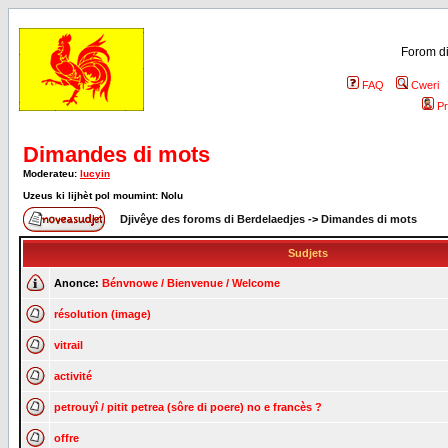
Forom di
FAQ
Cweri
Pr
Dimandes di mots
Moderateu:
lucyin
Uzeus ki lijhèt pol moumint: Nolu
Djivêye des foroms di Berdelaedjes
->
Dimandes di mots
Sudjets
Anonce:
Bénvnowe / Bienvenue / Welcome
résolution (image)
vitrail
activité
petrouyî / pitit petrea (sôre di poere) no e francès ?
offre