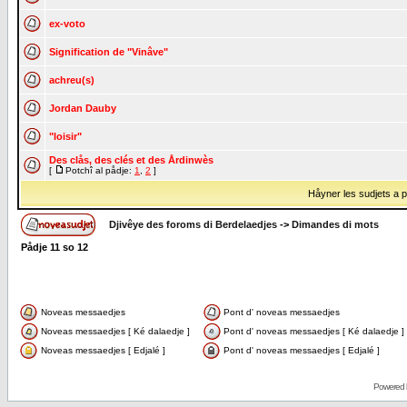
ex-voto
Signification de "Vinâve"
achreu(s)
Jordan Dauby
"loisir"
Des clås, des clés et des Årdinwès
[
Potchî al pådje:
1
,
2
]
Håyner les sudjets a på
Djivêye des foroms di Berdelaedjes
->
Dimandes di mots
Pådje
11
so
12
Noveas messaedjes
Pont d' noveas messaedjes
Noveas messaedjes [ Ké dalaedje ]
Pont d' noveas messaedjes [ Ké dalaedje ]
Noveas messaedjes [ Edjalé ]
Pont d' noveas messaedjes [ Edjalé ]
Powered