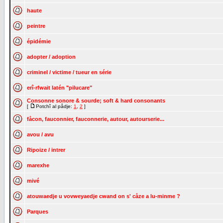
haute
peintre
épidémie
adopter / adoption
criminel / victime / tueur en série
erî-rfwait latén "pilucare"
Consonne sonore & sourde; soft & hard consonants
[
Potchî al pådje:
1
,
2
]
fåcon, fauconnier, fauconnerie, autour, autourserie...
avou / avu
Ripoize / intrer
marexhe
mivé
atouwaedje u vovweyaedje cwand on s' cåze a lu-minme ?
Parques