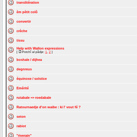
translitération
èm pètit colô
convertir
crèche
tissu
Help with Wallon expressions
[
Potchî al pådje:
1
,
2
]
boshale / dijhea
degnreus
équinoxe / solstice
Emérité
rutabale => roedabale
Ratournaedje d'on waibe : ki l' vout fé ?
seton
rabiot
"riverain"