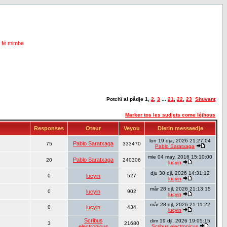
i fé mimbe
Potchî al pådje
1
,
2
,
3
...
21
,
22
,
23
Shuvant
Marker tos les sudjets come léjhous
Responses
Oteur
Veyou
Dierin messaedje
lon 19 dja, 2026 21:27:04
Pablo Saratxaga
75
333470
Pablo Saratxaga
mie 04 may, 2016 15:10:00
Pablo Saratxaga
20
240306
lucyin
dju 30 djl, 2026 14:31:12
0
lucyin
527
lucyin
mår 28 djl, 2026 21:13:15
0
lucyin
902
lucyin
mår 28 djl, 2026 21:11:22
0
lucyin
434
lucyin
Scribus
dim 19 djl, 2026 19:05:15
3
21680
electronicus
Scribus electronicus