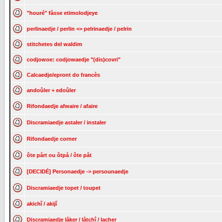
"houré" fåsse etimolodjeye
perlinaedje / perlin <> pelrinaedje / pelrin
stitchetes del waldim
codjowoe: codjowaedje "(dis)covri"
Calcaedje/epront do francès
andoûler + edoûler
Rifondaedje afwaire / afaire
Discramiaedje astaler / instaler
Rifondaedje corner
ôte pårt ou ôtpå / ôte påt
[DECIDÉ] Personaedje -> persounaedje
Discramiaedje topet / toupet
akichî / akijî
Discramiaedje låker / låtchî / lacher