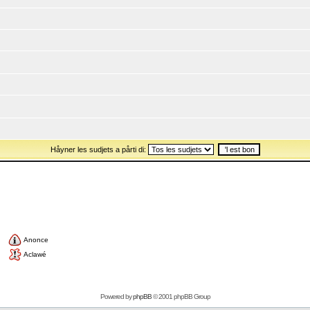
Håyner les sudjets a pårti di:
Anonce
Aclawé
Powered by
phpBB
© 2001 phpBB Group