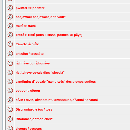
pwinter => poenter
codjowoe: codjowaedje "diveur"
traitî <> traité
Traité > Traitî (dins l' sinse, politike, di påye)
Cawete -å / -åle
crissôte / cressôte
råjhnåve ou råjhonåve
ristitcheye voyale dins "sipeciå"
candjmint d' voyale "namurwès" des pronos sudjets
coupon / côpon
dîvin / divin, dîvinnmint / divinnmint, dîvinité / divinité
Discramiaedje tos / toss
Rifondaedje "mon cher"
sicours / secours