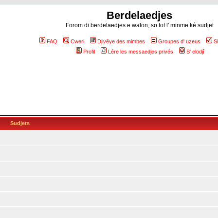
Berdelaedjes
Forom di berdelaedjes e walon, so tot l' minme ké sudjet
FAQ
Cweri
Djivêye des mimbes
Groupes d' uzeus
S
Profil
Lére les messaedjes privés
S' elodjî
Sudjets