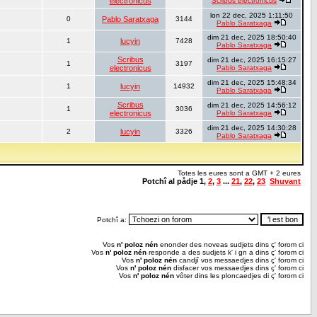
electronicus
Scribus electronicus
lon 22 dec, 2025 1:11:50
0
Pablo Saratxaga
3144
Pablo Saratxaga
dim 21 dec, 2025 18:50:40
1
lucyin
7428
Pablo Saratxaga
Scribus
dim 21 dec, 2025 16:15:27
1
3197
electronicus
Pablo Saratxaga
dim 21 dec, 2025 15:48:34
1
lucyin
14932
Pablo Saratxaga
Scribus
dim 21 dec, 2025 14:56:12
1
3036
electronicus
Pablo Saratxaga
dim 21 dec, 2025 14:30:28
2
lucyin
3326
Pablo Saratxaga
Totes les eures sont a GMT + 2 eures
Potchî al pådje
1
,
2
,
3
...
21
,
22
,
23
Shuvant
Potchî a:
Vos
n' poloz nén
enonder des noveas sudjets dins ç' forom ci
Vos
n' poloz nén
responde a des sudjets k' i gn a dins ç' forom ci
Vos
n' poloz nén
candjî vos messaedjes dins ç' forom ci
Vos
n' poloz nén
disfacer vos messaedjes dins ç' forom ci
Vos
n' poloz nén
vôter dins les ploncaedjes di ç' forom ci