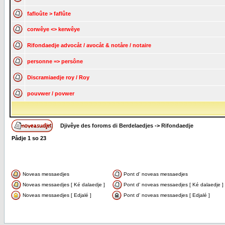
fafloûte > faflûte
corwêye <> kerwêye
Rifondaedje advocåt / avocåt & notåre / notaire
personne => persône
Discramiaedje roy / Roy
pouvwer / povwer
Djivêye des foroms di Berdelaedjes
->
Rifondaedje
Pådje
1
so
23
Noveas messaedjes
Pont d' noveas messaedjes
Noveas messaedjes [ Ké dalaedje ]
Pont d' noveas messaedjes [ Ké dalaedje ]
Noveas messaedjes [ Edjalé ]
Pont d' noveas messaedjes [ Edjalé ]