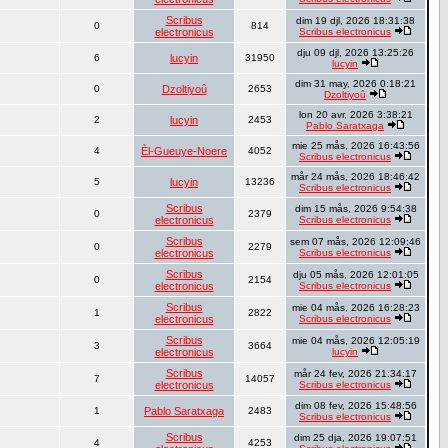
Scribus
dim 19 djl, 2026 18:31:38
0
814
electronicus
Scribus electronicus
dju 09 djl, 2026 13:25:26
6
lucyin
31950
lucyin
dim 31 may, 2026 0:18:21
0
Dzoltiyoû
2653
Dzoltiyoû
lon 20 avr, 2026 3:38:21
2
lucyin
2453
Pablo Saratxaga
mie 25 mås, 2026 16:43:56
4
Èl-Gueuye-Noere
4052
Scribus electronicus
mår 24 mås, 2026 18:46:42
5
lucyin
13236
Scribus electronicus
Scribus
dim 15 mås, 2026 9:54:38
0
2379
electronicus
Scribus electronicus
Scribus
sem 07 mås, 2026 12:09:46
0
2279
electronicus
Scribus electronicus
Scribus
dju 05 mås, 2026 12:01:05
0
2154
electronicus
Scribus electronicus
Scribus
mie 04 mås, 2026 16:28:23
1
2822
electronicus
Scribus electronicus
Scribus
mie 04 mås, 2026 12:05:19
3
3664
electronicus
lucyin
Scribus
mår 24 fev, 2026 21:34:17
7
14057
electronicus
Scribus electronicus
dim 08 fev, 2026 15:48:56
1
Pablo Saratxaga
2483
Scribus electronicus
Scribus
dim 25 dja, 2026 19:07:51
4
4253