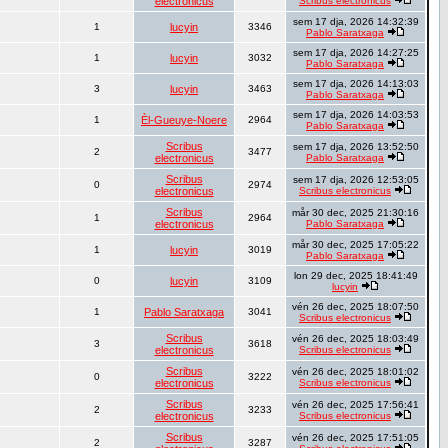
electronicus
Scribus electronicus
sem 17 dja, 2026 14:32:39
1
lucyin
3346
Pablo Saratxaga
sem 17 dja, 2026 14:27:25
1
lucyin
3032
Pablo Saratxaga
sem 17 dja, 2026 14:13:03
3
lucyin
3463
Pablo Saratxaga
sem 17 dja, 2026 14:03:53
1
Èl-Gueuye-Noere
2964
Pablo Saratxaga
Scribus
sem 17 dja, 2026 13:52:50
2
3477
electronicus
Pablo Saratxaga
Scribus
sem 17 dja, 2026 12:53:05
0
2974
electronicus
Scribus electronicus
Scribus
mår 30 dec, 2025 21:30:16
1
2964
electronicus
Pablo Saratxaga
mår 30 dec, 2025 17:05:22
1
lucyin
3019
Pablo Saratxaga
lon 29 dec, 2025 18:41:49
0
lucyin
3109
lucyin
vén 26 dec, 2025 18:07:50
1
Pablo Saratxaga
3041
Scribus electronicus
Scribus
vén 26 dec, 2025 18:03:49
3
3618
electronicus
Scribus electronicus
Scribus
vén 26 dec, 2025 18:01:02
0
3222
electronicus
Scribus electronicus
Scribus
vén 26 dec, 2025 17:56:41
2
3233
electronicus
Scribus electronicus
Scribus
vén 26 dec, 2025 17:51:05
2
3287