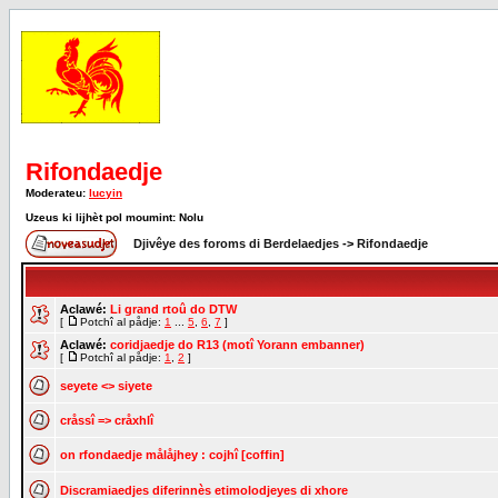
Rifondaedje
Moderateu:
lucyin
Uzeus ki lijhèt pol moumint: Nolu
Djivêye des foroms di Berdelaedjes
->
Rifondaedje
Aclawé:
Li grand rtoû do DTW
[
Potchî al pådje:
1
...
5
,
6
,
7
]
Aclawé:
coridjaedje do R13 (motî Yorann embanner)
[
Potchî al pådje:
1
,
2
]
seyete <> siyete
cråssî => cråxhlî
on rfondaedje målåjhey : cojhî [coffin]
Discramiaedjes diferinnès etimolodjeyes di xhore