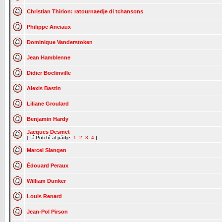
Christian Thirion: ratournaedje di tchansons
Philippe Anciaux
Dominique Vanderstoken
Jean Hamblenne
Didier Boclinville
Alexis Bastin
Liliane Groulard
Benjamin Hardy
Jacques Desmet
[
Potchî al pådje:
1
,
2
,
3
,
4
]
Marcel Slangen
Édouard Peraux
William Dunker
Louis Renard
Jean-Pol Pirson