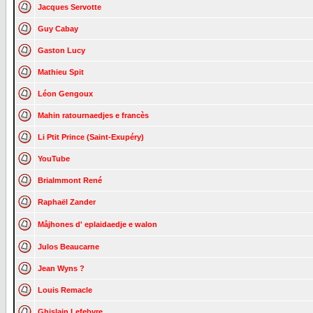
Jacques Servotte
Guy Cabay
Gaston Lucy
Mathieu Spit
Léon Gengoux
Mahin ratournaedjes e francès
Li Ptit Prince (Saint-Exupéry)
YouTube
Brialmmont René
Raphaël Zander
Måjhones d' eplaidaedje e walon
Julos Beaucarne
Jean Wyns ?
Louis Remacle
Ghislain Lefebvre