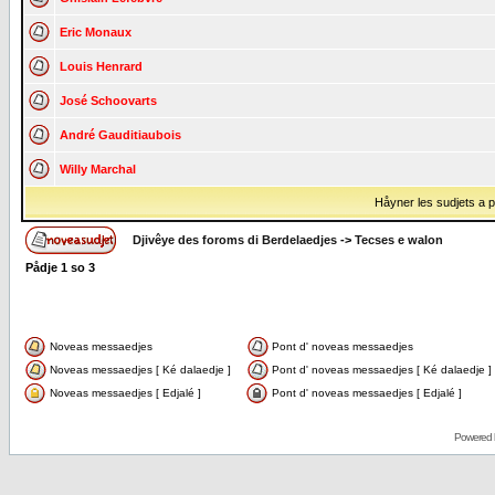
Eric Monaux
Louis Henrard
José Schoovarts
André Gauditiaubois
Willy Marchal
Håyner les sudjets a på
Djivêye des foroms di Berdelaedjes
->
Tecses e walon
Pådje
1
so
3
Noveas messaedjes
Pont d' noveas messaedjes
Noveas messaedjes [ Ké dalaedje ]
Pont d' noveas messaedjes [ Ké dalaedje ]
Noveas messaedjes [ Edjalé ]
Pont d' noveas messaedjes [ Edjalé ]
Powered