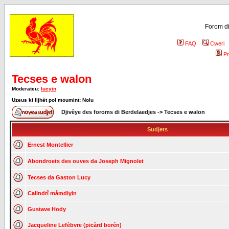
Forom di
FAQ
Cweri
Pr
Tecses e walon
Moderateu:
lucyin
Uzeus ki lijhèt pol moumint: Nolu
Djivêye des foroms di Berdelaedjes
->
Tecses e walon
Sudjets
Ernest Montellier
Abondroets des ouves da Joseph Mignolet
Tecses da Gaston Lucy
Calindrî måmdiyin
Gustave Hody
Jacqueline Lefèbvre (picård borén)