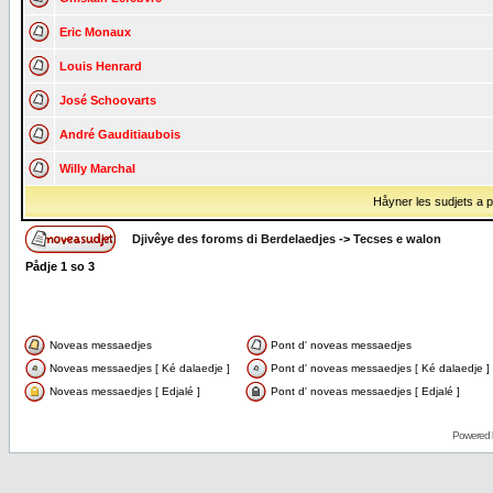
Eric Monaux
Louis Henrard
José Schoovarts
André Gauditiaubois
Willy Marchal
Håyner les sudjets a på
Djivêye des foroms di Berdelaedjes
->
Tecses e walon
Pådje
1
so
3
Noveas messaedjes
Pont d' noveas messaedjes
Noveas messaedjes [ Ké dalaedje ]
Pont d' noveas messaedjes [ Ké dalaedje ]
Noveas messaedjes [ Edjalé ]
Pont d' noveas messaedjes [ Edjalé ]
Powered