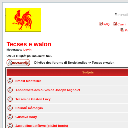
Forom di
FAQ
Cweri
Pr
Tecses e walon
Moderateu:
lucyin
Uzeus ki lijhèt pol moumint: Nolu
Djivêye des foroms di Berdelaedjes
->
Tecses e walon
Sudjets
Ernest Montellier
Abondroets des ouves da Joseph Mignolet
Tecses da Gaston Lucy
Calindrî måmdiyin
Gustave Hody
Jacqueline Lefèbvre (picård borén)