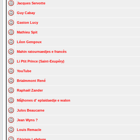
Jacques Servotte
Guy Cabay
Gaston Lucy
Mathieu Spit
Léon Gengoux
Mahin ratournaedjes e francès
Li Ptit Prince (Saint-Exupéry)
YouTube
Brialmmont René
Raphaël Zander
Måjhones d' eplaidaedje e walon
Julos Beaucarne
Jean Wyns ?
Louis Remacle
Ghislain Lefebvre