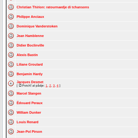
Christian Thirion: ratournaedje di tchansons
Philippe Anciaux
Dominique Vanderstoken
Jean Hamblenne
Didier Boclinville
Alexis Bastin
Liliane Groulard
Benjamin Hardy
Jacques Desmet
[
Potchî al pådje:
1
,
2
,
3
,
4
]
Marcel Slangen
Édouard Peraux
William Dunker
Louis Renard
Jean-Pol Pirson