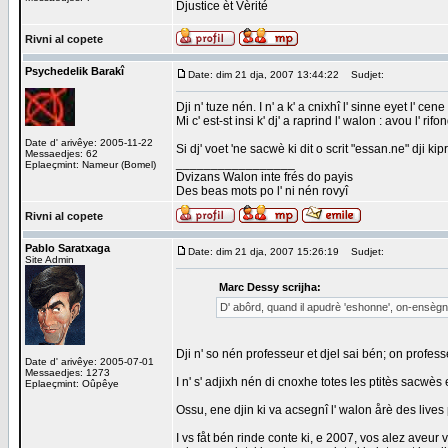
Djustice èt Vèrité
Rivni al copete
Psychedelik Barakî
Date: dim 21 dja, 2007 13:44:22
Sudjet:
Dji n' tuze nén. I n' a k' a cnixhî l' sinne eyet l' cene
Mi c' est-st insi k' dj' a raprind l' walon : avou l' 
Date d' arivêye: 2005-11-22
Si dj' voet 'ne sacwè ki dit o scrit "essan.ne" dji 
Messaedjes: 62
_________________
Eplaeçmint: Nameur (Bomel)
Dvizans Walon inte frés do payis
Des beas mots po l' ni nén rovyî
Rivni al copete
Pablo Saratxaga
Date: dim 21 dja, 2007 15:26:19
Sudjet:
Site Admin
Marc Dessy scrijha:
D' abôrd, quand il apudrè 'eshonne', on-ensègna
Dji n' so nén professeur et djel sai bén; on profess
Date d' arivêye: 2005-07-01
Messaedjes: 1273
I n' s' adjixh nén di cnoxhe totes les ptitès sacwès
Eplaeçmint: Oûpêye
Ossu, ene djin ki va acsegnî l' walon årè des lives
I vs fåt bén rinde conte ki, e 2007, vos alez aveur 