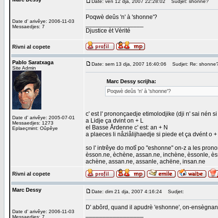
Date: vén 12 dja, 2007 22:28:02
Sudjet: shonne?
Poqwè deûs 'n' à 'shonne'?
Date d' arivêye: 2006-11-03
_________________
Messaedjes: 7
Djustice èt Vèrité
Rivni al copete
Pablo Saratxaga
Date: sem 13 dja, 2007 16:40:06
Sudjet: Re: shonne
Site Admin
Marc Dessy scrijha:
Poqwè deûs 'n' à 'shonne'?
c' est l' prononçaedje etimolodjike (dji n' sai nén s
Date d' arivêye: 2005-07-01
a Lidje ça dvint on + L
Messaedjes: 1273
el Basse Årdenne c' est: an + N
Eplaeçmint: Oûpêye
a plaeces li nåziålijhaedje si piede et ça dvént o +
so l' intrêye do motî po "eshonne" on-z a les pro
èsson.ne, èchène, assan.ne, inchène, èssonle, è
achène, assan.ne, assanle, achëne, insan.ne
Rivni al copete
Marc Dessy
Date: dim 21 dja, 2007 4:16:24
Sudjet:
D' abôrd, quand il apudrè 'eshonne', on-ensègnant 
Date d' arivêye: 2006-11-03
_________________
Messaedjes: 7