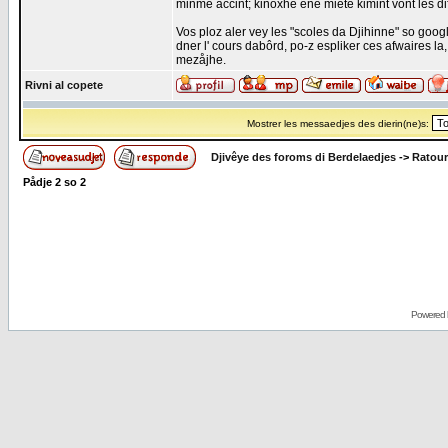
minme accint; kinoxhe ene miete kimint vont les difer
Vos ploz aler vey les "scoles da Djihinne" so googl
dner l' cours dabôrd, po-z espliker ces afwaires la
mezåjhe.
Rivni al copete
Mostrer les messaedjes des dierin(ne)s:
Djivêye des foroms di Berdelaedjes
->
Ratour
Pådje
2
so
2
Powered