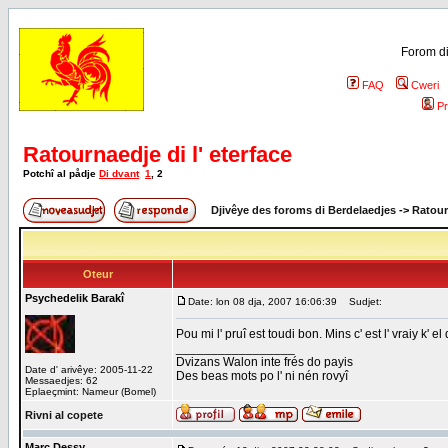
Forom di
FAQ
Cweri
Pr
Ratournaedje di l' eterface
Potchî al pådje
Di dvant
1
,
2
Djivêye des foroms di Berdelaedjes
->
Ratour
Oteur
Psychedelik Barakî
Date: lon 08 dja, 2007 16:06:39
Sudjet:
Pou mi l' pruî est toudi bon. Mins c' est l' vraiy k' el
_________________
Dvizans Walon inte frés do payis
Date d' arivêye: 2005-11-22
Des beas mots po l' ni nén rovyî
Messaedjes: 62
Eplaeçmint: Nameur (Bomel)
Rivni al copete
Marc Dessy