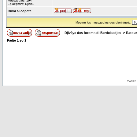
Messaedjes: 194
Eplaeçmint: Djiblou
Rivni al copete
Mostrer les messaedjes des dierin(ne)s:
Djivêye des foroms di Berdelaedjes
->
Ratour
Pådje
1
so
1
Powered