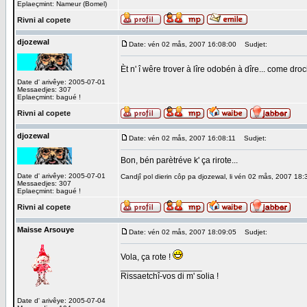
Eplaeçmint: Nameur (Bomel)
Rivni al copete
djozewal
Date: vén 02 mås, 2007 16:08:00
Sudjet:
Èt n' î wêre trover à lîre odobén à dîre... come droc
Date d' arivêye: 2005-07-01
Messaedjes: 307
Eplaeçmint: bagué !
Rivni al copete
djozewal
Date: vén 02 mås, 2007 16:08:11
Sudjet:
Bon, bén parètréve k' ça rirote...
Date d' arivêye: 2005-07-01
Candjî pol dierin côp pa djozewal, li vén 02 mås, 2007 18:
Messaedjes: 307
Eplaeçmint: bagué !
Rivni al copete
Maisse Arsouye
Date: vén 02 mås, 2007 18:09:05
Sudjet:
Vola, ça rote !
_________________
Rissaetchî-vos di m' solia !
Date d' arivêye: 2005-07-04