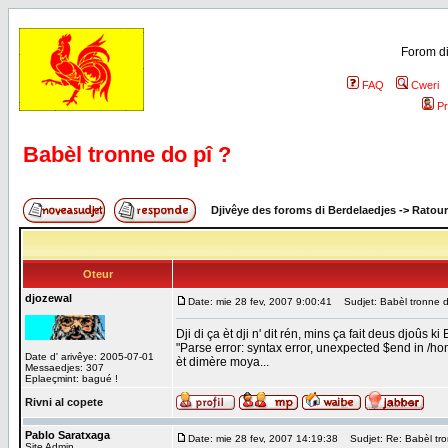
Forom di
FAQ
Cweri
Pr
Babèl tronne do pî ?
Djivêye des foroms di Berdelaedjes
->
Ratour
Oteur
djozewal
Date: mie 28 fev, 2007 9:00:41
Sudjet: Babèl tronne d
Dji di ça èt dji n' dit rén, mins ça fait deus djoûs k
"Parse error: syntax error, unexpected $end in /h
Date d' arivêye: 2005-07-01
èt dimère moya...
Messaedjes: 307
Eplaeçmint: bagué !
Rivni al copete
Pablo Saratxaga
Date: mie 28 fev, 2007 14:19:38
Sudjet: Re: Babèl tro
Site Admin