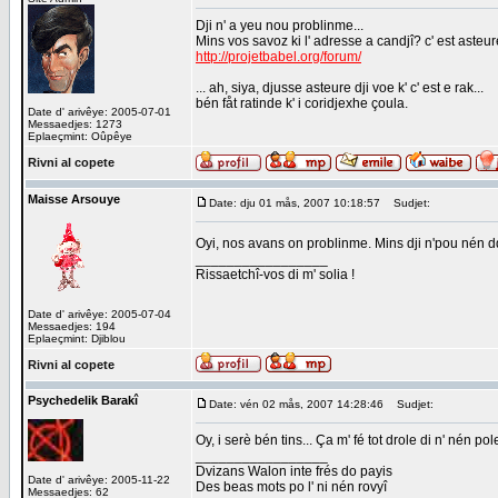
Dji n' a yeu nou problinme...
Mins vos savoz ki l' adresse a candjî? c' est asteur
http://projetbabel.org/forum/
... ah, siya, djusse asteure dji voe k' c' est e rak...
bén fåt ratinde k' i coridjexhe çoula.
Date d' arivêye: 2005-07-01
Messaedjes: 1273
Eplaeçmint: Oûpêye
Rivni al copete
Maisse Arsouye
Date: dju 01 mås, 2007 10:18:57
Sudjet:
Oyi, nos avans on problinme. Mins dji n'pou nén dd
_________________
Rissaetchî-vos di m' solia !
Date d' arivêye: 2005-07-04
Messaedjes: 194
Eplaeçmint: Djiblou
Rivni al copete
Psychedelik Barakî
Date: vén 02 mås, 2007 14:28:46
Sudjet:
Oy, i serè bén tins... Ça m' fé tot drole di n' nén pol
_________________
Dvizans Walon inte frés do payis
Date d' arivêye: 2005-11-22
Des beas mots po l' ni nén rovyî
Messaedjes: 62