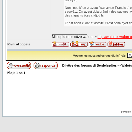
Bondjoû,
Neni, çou k’ on-z aveut fwait amon Francis c’ es
sacwè,... On aveut ddja bråmint des sacwès fwa
des clapants ôtes ci djoû la.
C’ est adon k’ ont-st astpité «’l est bon» eye
_________________
Mi copiutrece cåze walon ->
http://walotux.walon.
Rivni al copete
Mostrer les messaedjes des dierin(ne)s:
Djivêye des foroms di Berdelaedjes
->
Walot
Pådje
1
so
1
Powered