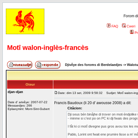
Forom di
FAQ
Cweri
Pr
Motî walon-inglès-francès
Djivêye des foroms di Berdelaedjes
->
Walot
Oteur
djan-djan
Date: dim 13 set, 2009 9:58:32
Sudjet: Motî walon-ing
Date d' arivêye: 2007-07-22
Francis Baudoux (li 20 d' awousse 2008) a dit:
Messaedjes: 266
Citåcion:
Eplaeçmint: Mont-Sint-Gubert
Dji seus bén binåjhe di trover on moti éndjolike
- minme si c’est po on PC ki dji fwais des prog
I fåt ki ci motî divegne pus gros avou tos les m
Pablo, Lorint ont fwait ene prumire lisse a m’ må