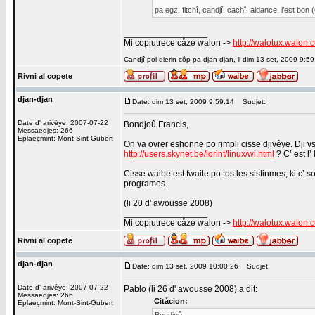
pa egz: fitchî, candjî, cachî, aidance, l’est bon (
_________________
Mi copiutrece cåze walon ->
http://walotux.walon.
Candjî pol dierin côp pa djan-djan, li dim 13 set, 2009 9:59
Rivni al copete
djan-djan
Date: dim 13 set, 2009 9:59:14
Sudjet:
Date d' arivêye: 2007-07-22
Bondjoû Francis,
Messaedjes: 266
Eplaeçmint: Mont-Sint-Gubert
On va ovrer eshonne po rimpli cisse djivêye. Dji v
http://users.skynet.be/lorint/linux/wi.html
? C’ est l’
Cisse waibe est fwaite po tos les sistinmes, ki c’ 
programes.
(li 20 d' awousse 2008)
_________________
Mi copiutrece cåze walon ->
http://walotux.walon.
Rivni al copete
djan-djan
Date: dim 13 set, 2009 10:00:26
Sudjet:
Date d' arivêye: 2007-07-22
Pablo (li 26 d' awousse 2008) a dit:
Messaedjes: 266
Citåcion:
Eplaeçmint: Mont-Sint-Gubert