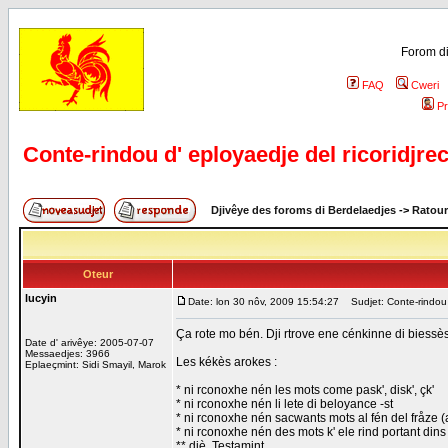
Forom di
FAQ
Cweri
Pr
Conte-rindou d' eployaedje del ricoridjre
Djivêye des foroms di Berdelaedjes
->
Ratour
Oteur
lucyin
Date: lon 30 nôv, 2009 15:54:27
Sudjet: Conte-rindou d
Ça rote mo bén. Dji rtrove ene cénkinne di biessès 
Date d' arivêye: 2005-07-07
Messaedjes: 3966
Les kékès arokes :
Eplaeçmint: Sidi Smayil, Marok
* ni rconoxhe nén les mots come pask', disk', çk'
* ni rconoxhe nén li lete di beloyance -st
* ni rconoxhe nén sacwants mots al fén del fråze (
* ni rconoxhe nén des mots k' ele rind portant dins
** diè, Testamint,