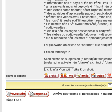
** bråmint des nos d' payis al fén del fråze : Irak. 
* gn a sacwants mots foirt eployîs ki n' î sont nén 
** des viebes come ribouter, bôrer, r(i)naxhî, refaxhî
** des adviebes d' aplacaedje padecô, pacô, docô, 
* bråmint des viebes avou l' betchete ri-, mins end a
* les nos d' fijhaedje et d' fijheu pôrént esse met
* Ele ni mete nén li "Å" avou l' mot (Åré, Årdene); 
* codjowaedjes :
** ele n' a nén les cogne des viebes ki s' codjowèt co
** les viebes do codjowaedje "alouwer => dj' alow
* ele ni rconoxhe nén les mots d' aplacaedjes co
Est çki cwand on clitche so "aprinde", elle eridjis
Et si on fortcheye ?
Si on clitche so sudjession (a rcoridjî di "sudjestion"
(metans, i n' atåvele nén "blanke" a cmincî d' "blan
_________________
Li ci ki n' a k' on toû n' vike k' on djoû.
Rivni al copete
Mostrer les messaedjes des dierin(ne)s:
Djivêye des foroms di Berdelaedjes
->
Ratour
Pådje
1
so
1