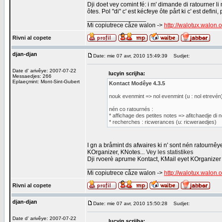
Dji doet vey comint fé: i m' dimande di ratourner li 
ôtes. Pol "di" c' est kécfeye ôte pårt ki c' est defi
_________________
Mi copiutrece cåze walon ->
http://walotux.walon.
Rivni al copete
djan-djan
Date: mie 07 avr, 2010 15:49:39
Sudjet:
Date d' arivêye: 2007-07-22
lucyin scrijha:
Messaedjes: 266
Eplaeçmint: Mont-Sint-Gubert
Kontact Modêye 4.3.5
nouk evenmint => nol evenmint (u : nol etrevén
nén co ratournés :
* affichage des petites notes => afitchaedje di 
* recherches : ricwerances (u: ricweraedjes)
I gn a bråmint ds afwaires ki n' sont nén ratourn
KOrganizer, KNotes...
Vey les statistikes
Dji rvoerè aprume Kontact, KMail eyet KOrganizer
_________________
Mi copiutrece cåze walon ->
http://walotux.walon.
Rivni al copete
djan-djan
Date: mie 07 avr, 2010 15:50:28
Sudjet:
Date d' arivêye: 2007-07-22
lucyin scrijha: