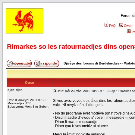
Forom di
FAQ
Cweri
Pr
Rimarkes so les ratournaedjes dins op
Djivêye des foroms di Berdelaedjes
->
Walot
Oteur
djan-djan
Date: mår 23 mås, 2010 10:02:57
Sudjet: Rimarkes so
Date d' arivêye: 2007-07-22
Si vos avoz veyou des fåtes dins les ratournaedjes 
Messaedjes: 266
vaici. Ni rovyîz nén d' dire çoula:
Eplaeçmint: Mont-Sint-Gubert
- No do programe eyet modêye (on l' trove dins Ai
- Discrijhaedje d' ewou s' trove li messaedje (li co
- Diner li mwais messaedje
- Diner çou k' vos metrîz al plaece
Merci bråmint po voste aidance!