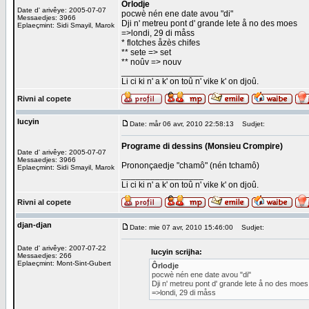
Ôrlodje
Date d' arivêye: 2005-07-07
pocwè nén ene date avou "di"
Messaedjes: 3966
Dji n' metreu pont d' grande lete å no des moes
Eplaeçmint: Sidi Smayil, Marok
=>londi, 29 di måss
* flotches åzès chifes
** sete => set
** noûv => nouv
_________________
Li ci ki n' a k' on toû n' vike k' on djoû.
Rivni al copete
lucyin
Date: mår 06 avr, 2010 22:58:13
Sudjet:
Programe di dessins (Monsieu Crompire)
Date d' arivêye: 2005-07-07
Messaedjes: 3966
Prononçaedje "chamô" (nén tchamô)
Eplaeçmint: Sidi Smayil, Marok
_________________
Li ci ki n' a k' on toû n' vike k' on djoû.
Rivni al copete
djan-djan
Date: mie 07 avr, 2010 15:46:00
Sudjet:
Date d' arivêye: 2007-07-22
lucyin scrijha:
Messaedjes: 266
Eplaeçmint: Mont-Sint-Gubert
Ôrlodje
pocwè nén ene date avou "di"
Dji n' metreu pont d' grande lete å no des moes
=>londi, 29 di måss