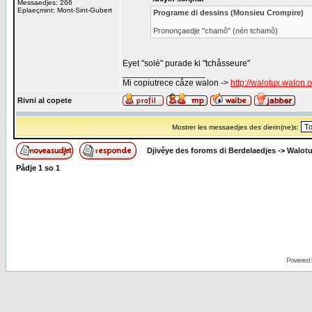
Messaedjes: 266
Eplaeçmint: Mont-Sint-Gubert
Programe di dessins (Monsieu Crompire)
Prononçaedje "chamô" (nén tchamô)
Eyet "solé" purade ki "tchåsseure"
_________________
Mi copiutrece cåze walon ->
http://walotux.walon.
Rivni al copete
Mostrer les messaedjes des dierin(ne)s:
Djivêye des foroms di Berdelaedjes
->
Walot
Pådje
1
so
1
Powered