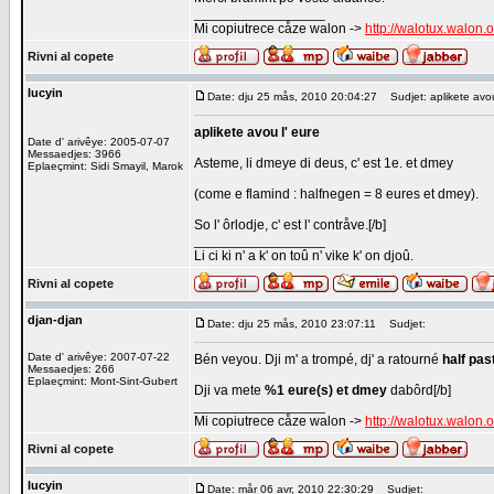
_________________
Mi copiutrece cåze walon ->
http://walotux.walon.
Rivni al copete
lucyin
Date: dju 25 mås, 2010 20:04:27
Sudjet: aplikete avou
aplikete avou l' eure
Date d' arivêye: 2005-07-07
Messaedjes: 3966
Asteme, li dmeye di deus, c' est 1e. et dmey
Eplaeçmint: Sidi Smayil, Marok
(come e flamind : halfnegen = 8 eures et dmey).
So l' ôrlodje, c' est l' contråve.[/b]
_________________
Li ci ki n' a k' on toû n' vike k' on djoû.
Rivni al copete
djan-djan
Date: dju 25 mås, 2010 23:07:11
Sudjet:
Date d' arivêye: 2007-07-22
Bén veyou. Dji m' a trompé, dj' a ratourné
half pas
Messaedjes: 266
Eplaeçmint: Mont-Sint-Gubert
Dji va mete
%1 eure(s) et dmey
dabôrd[/b]
_________________
Mi copiutrece cåze walon ->
http://walotux.walon.
Rivni al copete
lucyin
Date: mår 06 avr, 2010 22:30:29
Sudjet: