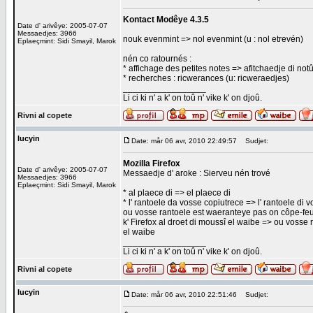
Kontact Modêye 4.3.5
Date d' arivêye: 2005-07-07
Messaedjes: 3966
nouk evenmint => nol evenmint (u : nol etrevén)
Eplaeçmint: Sidi Smayil, Marok
nén co ratournés :
* affichage des petites notes => afitchaedje di not
* recherches : ricwerances (u: ricweraedjes)
_________________
Li ci ki n' a k' on toû n' vike k' on djoû.
Rivni al copete
lucyin
Date: mår 06 avr, 2010 22:49:57
Sudjet:
Mozilla Firefox
Date d' arivêye: 2005-07-07
Messaedje d' aroke : Sierveu nén trové
Messaedjes: 3966
Eplaeçmint: Sidi Smayil, Marok
* al plaece di => el plaece di
* l' rantoele da vosse copiutrece => l' rantoele di 
ou vosse rantoele est waeranteye pas on côpe-feu 
k' Firefox al droet di moussî el waibe => ou vosse 
el waibe
_________________
Li ci ki n' a k' on toû n' vike k' on djoû.
Rivni al copete
lucyin
Date: mår 06 avr, 2010 22:51:46
Sudjet: