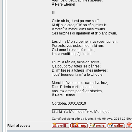
Vos iroz droet, padrî les stoeles,
Å Pere Eternel
III.
Ciste air la, c’ est po ene sakî
Ki dj’ n’ a croejhî k’ on côp, mins ki
A totshûte metou dins mes mwins
Ses mitches di djambon et d’ blanc pwin.
Les djins k’ on croejhe ni vs voeynut nén,
Por zels, vos estoz moens ki rén.
Cist ome la esteut ôtrumint,
I m’ a rwaitî tot påjhirmint
I n’ m’ a rén dit, mins on sorire,
Ça pout drovi totes les bårires;
Di m’ tiesse a tchessî mes nûlêyes;
Tot s’ bouneur la m’ a fé tchoûlé.
Merci, bråve ome, et cwand vs iroz,
Dins l’ derin corti po tertos,
Vos iroz droet, padrî les stoeles,
Å Pere Eternel
Cordoba, 03/01/2010
_________________
Li ci ki n' a k' on toû n' vike k' on djoû.
Candjî pol dierin côp pa lucyin, li mie 06 awo, 2014 12:50:
Rivni al copete