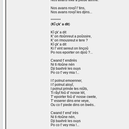
Nos avans viké a piede alinne.
Nos avans rovyî l' tins,
Nos avans rovyî les djins...
*******
(
Kî çk' a dit
)
Kî çk' a dit
K' on rtoûnreut a poûssire,
K' on rmousreut e tere ?
Kî çk' a dit
Ki l' vint sereut on linçoû
Po nos epoirter on djoû ?...
Cwand t' endirès
Ni ti rtoûne nén
Dji baxhrè les ouys
Po co t' vey mia !...
I t' polnut emoenner,
I t' polnut aloyî,
I polnut prinde tes niûts,
Ti råyî foû d' nosse lét,
T' epoirter foû d' nosse cwete,
T' esserer dins ene veye,
Ou co t' piede dins on bwès..
Cwand t' end' irès
Ni ti rtoûne nén,
Dji baxhrè les ouys
Po co t' vey mia !...