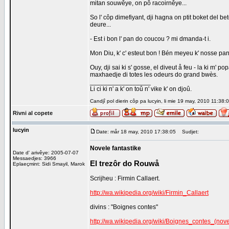
mitan souwêye, on pô racoirnêye...
So l' côp dimefiyant, dji hagna on ptit boket del be
deure...
- Est i bon l' pan do coucou ? mi dmanda-t i.
Mon Diu, k' c' esteut bon ! Bén meyeu k' nosse pan 
Ouy, dji sai ki s' gosse, el diveut å feu - la ki m' 
maxhaedje di totes les odeurs do grand bwès.
_________________
Li ci ki n' a k' on toû n' vike k' on djoû.
Candjî pol dierin côp pa lucyin, li mie 19 may, 2010 11:38:0
Rivni al copete
lucyin
Date: mår 18 may, 2010 17:38:05
Sudjet:
Novele fantastike
Date d' arivêye: 2005-07-07
Messaedjes: 3966
El trezôr do Rouwå
Eplaeçmint: Sidi Smayil, Marok
Scrijheu : Firmin Callaert.
http://wa.wikipedia.org/wiki/Firmin_Callaert
divins : "Boignes contes"
http://wa.wikipedia.org/wiki/Boignes_contes_(nove