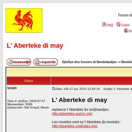
Forom di
FAQ
Cweri
Pr
L' Aberteke di may
Djivêye des foroms di Berdelaedjes
->
Berdel
Oteur
lucyin
Date: mår 27 avr, 2010 12:45:10
Sudjet: L' Aberteke d
L' Aberteke di may
Date d' arivêye: 2005-07-07
Messaedjes: 3966
Eplaeçmint: Sidi Smayil, Marok
replaece l' Aberteke ås scrijhaedjes :
http://aberteke.walon.org/
Les noveles sont so l' Aberteke ås noveles :
http://aberteke.org/index.php