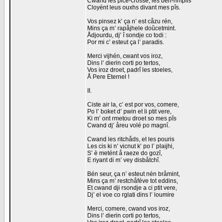
Cwand les pice-crosse, les bén-rimplis
Cloyént leus ouxhs divant mes pîs.
Vos pinsez k’ ça n’ est cåzu rén,
Mins ça m’ rapåjhele doûcetmint.
Ådjourdu, dj’ î sondje co todi :
Por mi c’ esteut ça l’ paradis.
Merci vijhén, cwant vos iroz,
Dins l’ dierin corti po tertos,
Vos iroz droet, padrî les stoeles,
Å Pere Eternel !
II.
Ciste air la, c’ est por vos, comere,
Po l’ boket d’ pwin et li ptit vere,
Ki m’ ont rmetou droet so mes pîs
Cwand dj’ åreu volé po magnî.
Cwand les ritchåds, et les pouris
Les cis ki n’ vicnut k’ po l’ plaijhi,
S’ è metént å raeze do gozî,
E riyant di m’ vey disbåtchî.
Bén seur, ça n’ esteut nén bråmint,
Mins ça m’ restchåféve tot eddins,
Et cwand dji rsondje a ci ptit vere,
Dj’ el voe co rglati dins l’ loumire
Merci, comere, cwand vos iroz,
Dins l’ dierin corti po tertos,