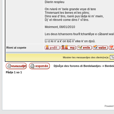
Dierin respleu
On rvierè m’ bele grande voye di tere
Triviersant les tienes et les plins;
Dins wai d' tins, rserè pus lådje ki m’ mwin,
Dj’ el ritrovrè come dins l’ vî tins.
Moirmont, 08/01/2010
Les deus tchansons fourît tchantêye e cåbaret wal
_________________
Li ci ki n' a k' on toû n' vike k' on djoû.
Rivni al copete
Mostrer les messaedjes des dierin(ne)s:
Djivêye des foroms di Berdelaedjes
->
Berdel
Pådje
1
so
1
Powered