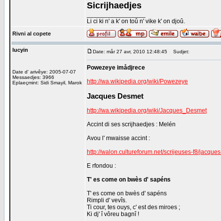
Sicrijhaedjes
_________________
Li ci ki n' a k' on toû n' vike k' on djoû.
Rivni al copete
lucyin
Date: mår 27 avr, 2010 12:48:45
Sudjet:
Powezeye imådjrece
Date d' arivêye: 2005-07-07
Messaedjes: 3966
http://wa.wikipedia.org/wiki/Powezeye
Eplaeçmint: Sidi Smayil, Marok
Jacques Desmet
http://wa.wikipedia.org/wiki/Jacques_Desmet
Accint di ses scrijhaedjes : Melén
Avou l' mwaisse accint :
http://walon.cultureforum.net/scrijeuses-f8/jacqu
E rfondou :
T' es come on bwès d' sapéns
T' es come on bwès d' sapéns
Rimpli d' vevîs.
Ti cour, tes ouys, c' est des miroes ;
Ki dj' î vôreu bagnî !