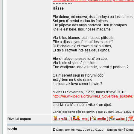
http://wa.wikipedia.org/wiki/Antolodjeye_%C2%
*************
Håsse
Ele doime, miernowe, rischandeye pa les blames,
Sol pea d' bedot codou ås fraijhes.
Ele påpeye des ouys padvant l' feu d' braijhes
K' elle est bele, insi, nosse madame !
Vla k' les blames letchnut ses ptits pîs,
Elle a djusse yeu l' tins d' les rsaetchî
Di l' tchaleur k' el trawe disk' a s' dos,
Et do s' racweti inte ses deus djnos.
Ele si rafeye : presse tot d' on côp,
Vla k' ele si stind å pus lon :
Ene wadjeure, ene ofrande, sereut ç' podbon ?
Ça n' sereut seur ni l' prumî côp !
Est ç' bén mi k' ele ratind
Li stoumak levé come li pwin ?
divins Li Soverdea, l° 272, moes d' fevrî 2010
http://wa.wikipedia.org/wiki/Li_Soverdea_(gazete)
_________________
Li ci ki n' a k' on toû n' vike k' on djoû.
Candjî pol dierin côp pa lucyin, li mie 19 may, 2010 13:37:
Rivni al copete
lucyin
Date: sem 08 may, 2010 19:01:20
Sudjet: René Dehe