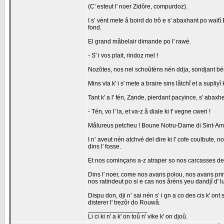
(C' esteut l' noer Zidôre, compurdoz).
I s’ vént mete å boird do trô e s' abaxhant po waitî B
fond.
El grand måbelair dimande po l' rawè.
- S' i vos plait, rindoz mel !
Nozôtes, nos nel schoûténs nén ddja, sondjant bén k
Mins vla k' i s' mete a braire sins låtchî et a supliy
Tant k' a l' fén, Zande, pierdant pacyince, s' abaxhe
- Tén, vo l' la, et va-z å diale ki t' vegne cweri !
Målureus petcheu ! Boune Notru-Dame di Sint-Am
I n’ aveut nén atchvé del dire ki l' cofe coulbute, no
dins l' fosse.
Et nos cominçans a-z atraper so nos carcasses des
Dins l' noer, come nos avans polou, nos avans prin
nos ratindeut po si e cas nos åréns yeu dandjî d' lu
Dispu don, dji n’ sai nén s’ i gn a co des cis k' ont
disterer l' trezôr do Rouwå.
_________________
Li ci ki n' a k' on toû n' vike k' on djoû.