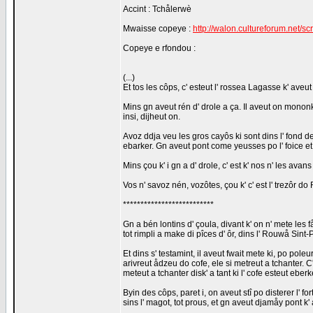
Accint : Tchålerwè
Mwaisse copeye :
http://walon.cultureforum.net/scr
Copeye e rfondou :
(...)
Et tos les côps, c' esteut l' rossea Lagasse k' aveut 
Mins gn aveut rén d' drole a ça. Il aveut on mononke 
insi, dijheut on.
Avoz ddja veu les gros cayôs ki sont dins l' fond d
ebarker. Gn aveut pont come yeusses po l' foice et 
Mins çou k' i gn a d' drole, c' est k' nos n' les ava
Vos n' savoz nén, vozôtes, çou k' c' est l' trezôr 
**************************
Gn a bén lontins d' çoula, divant k' on n' mete les 
tot rimpli a make di pîces d' ôr, dins l' Rouwå Sint
Et dins s' testamint, il aveut fwait mete ki, po pole
arivreut ådzeu do cofe, ele si metreut a tchanter. C' 
meteut a tchanter disk' a tant ki l' cofe esteut eber
Byin des côps, paret i, on aveut stî po disterer l' f
sins l' magot, tot prous, et gn aveut djamåy pont k'