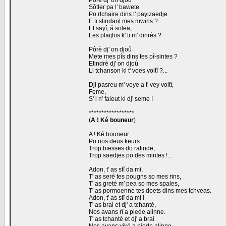
Pôrè dj' on djoû
Sôtler pa l' bawete
Po rtchaire dins t' payizaedje
E ti stindant mes mwins ?
Et sayî, å solea,
Les plaijhis k' ti m' dinrès ?
Pôrè dj' on djoû
Mete mes pîs dins tes pî-sintes ?
Etindrè dj' on djoû
Li tchanson ki t' voes voltî ?...
Dji pasreu m' veye a t' vey voltî,
Feme,
S' i n' faleut ki dj' seme !
******************
(
A ! Ké bouneur
)
A ! Ké bouneur
Po nos deus keurs
Trop biesses do ratinde,
Trop saedjes po des mintes !...
Adon, t' as stî da mi,
T' as seré tes pougns so mes rins,
T' as greté m' pea so mes spales,
T' as pormoenné tes doets dins mes tchveas.
Adon, t' as stî da mi !
T' as brai et dj' a tchanté,
Nos avans rî a piede alinne.
T' as tchanté et dj' a brai