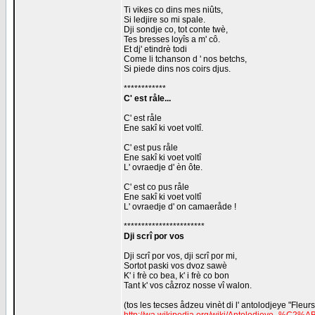
Ti vikes co dins mes niûts,
Si ledjire so mi spale.
Dji sondje co, tot conte twè,
Tes bresses loyîs a m' cô.
Et dj' etindrè todi
Come li tchanson d ' nos betchs,
Si piede dins nos coirs djus.
************
C' est råle...
C' est råle
Ene sakî ki voet voltî.
C' est pus råle
Ene sakî ki voet voltî
L' ovraedje d' èn ôte.
C' est co pus råle
Ene sakî ki voet voltî
L' ovraedje d' on camaeråde !
***********************
Dji scrî por vos
Dji scrî por vos, dji scrî por mi,
Sortot paski vos dvoz sawè
K' i frè co bea, k' i frè co bon
Tant k' vos cåzroz nosse vî walon.
(tos les tecses ådzeu vinèt di l' antolodjeye "Fleur