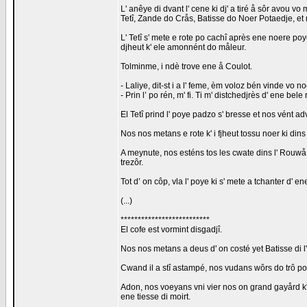
L' anêye di dvant l' cene ki dj' a tiré å sôr avou 
Tetî, Zande do Crås, Batisse do Noer Potaedje, et 
L' Tetî s' mete e rote po cachî après ene noere poye.
djheut k' ele amonnént do måleur.
Tolminme, i ndè trove ene å Coulot.
- Laliye, dit-st i a l' feme, èm voloz bén vinde vo 
- Prin l’ po rén, m' fi. Ti m' distchedjrès d' ene bel
El Tetî prind l' poye padzo s' bresse et nos vént adve
Nos nos metans e rote k' i fjheut tossu noer ki dins 
A meynute, nos esténs tos les cwate dins l' Rouwå
trezôr.
Tot d’ on côp, vla l' poye ki s' mete a tchanter d' 
(...)
**************************
El cofe est vormint disgadjî.
Nos nos metans a deus d' on costé yet Batisse di l' ôt
Cwand il a stî astampé, nos vudans wôrs do trô po f
Adon, nos voeyans vni vier nos on grand gayård k'
ene tiesse di moirt.