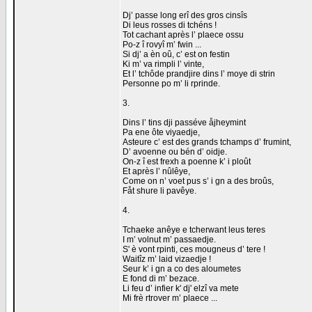
Dj’ passe long erî des gros cinsîs
Di leus rosses di tchéns !
Tot cachant après l’ plaece ossu
Po-z î rovyî m’ fwin ...
Si dj’ a èn oû, c’ est on festin
Ki m’ va rimpli l’ vinte,
Et l’ tchôde prandjire dins l’ moye di strin
Personne po m’ li rprinde.
3.
Dins l’ tins dji passéve åjheymint
Pa ene ôte viyaedje,
Asteure c’ est des grands tchamps d’ frumint,
D’ avoenne ou bén d’ oidje.
On-z î est frexh a poenne k’ i ploût
Et après l’ nûlêye,
Come on n’ voet pus s’ i gn a des broûs,
Fåt shure li pavêye.
4.
Tchaeke anêye e tcherwant leus teres
I m’ volnut m’ passaedje.
S' è vont rpinti, ces mougneus d’ tere !
Waitîz m’ laid vizaedje !
Seur k’ i gn a co des aloumetes
E fond di m’ bezace.
Li feu d’ infier k' dj' elzî va mete
Mi frè rtrover m’ plaece ...