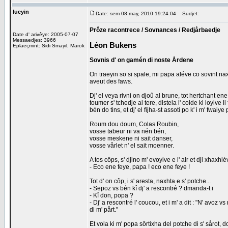
lucyin
Date: sem 08 may, 2010 19:24:04
Sudjet:
Prôze racontrece / Sovnances / Redjårbaedje
Date d' arivêye: 2005-07-07
Messaedjes: 3966
Léon Bukens
Eplaeçmint: Sidi Smayil, Marok
Sovnis d' on gamén di noste Årdene
On traeyin so si spale, mi papa aléve co sovint nax
aveut des faws.
Dj' el veya rivni on djoû al brune, tot hertchant en
toumer s' tchedje al tere, distela l' coide ki loyive
bén do tins, et dj' el fijha-st assoti po k' i m' fwaiye
Roum dou doum, Colas Roubin,
vosse tabeur ni va nén bén,
vosse meskene ni sait danser,
vosse vårlet n' el sait moenner.
A tos côps, s' djino m' evoyive e l' air et dji xhaxhlév
- Eco ene feye, papa ! eco ene feye !
Tot d' on côp, i s' aresta, naxhta e s' potche...
- Sepoz vs bén kî dj' a rescontré ? dmanda-t i
- Kî don, popa ?
- Dj' a rescontré l' coucou, et i m' a dit : "N' avoz v
di m' pårt."
Et vola ki m' popa sôrtixha del potche di s' sårot,