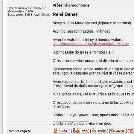
Prôze nén racontrece
Date d' arivêye: 2005-07-07
Messaedjes: 3966
René Dehez
Eplaeçmint: Sidi Smayil, Marok
Årvey a Jean-Marie Masset (léjhou e si etermint)
Accint di ses scrijhaedjes : Måmdey
Avou l' mwaisse accint ey e rfondou walon :
http://wa.wikipedia.org/wiki/Jean-Marie_Masset
Riprindaedje do tecse e rfondou cial :
C' est d' ene mwin tronnante ki dji prin m' pene po sa
Dji cnoxheu vosse famile, mins di vos, dji n' kinoxhe
esteut çoula ossu.one grande pårt di vosse personålt
Avou vos contes, ki dji rlé a tchake ocåzion, c' est 
c' est li sovni do doûs ramtaedje di m' grand-mere
Mins, gråce a vos, Fré Pire, gråce azès ouves ki vo
C' est avou respet ki dji vs dis, å no di tos vos Fré
ritrovåjhes.
Divins : Li Viye Spawe 1990; riprins dins Li ptite
_________________
Li ci ki n' a k' on toû n' vike k' on djoû.
Rivni al copete