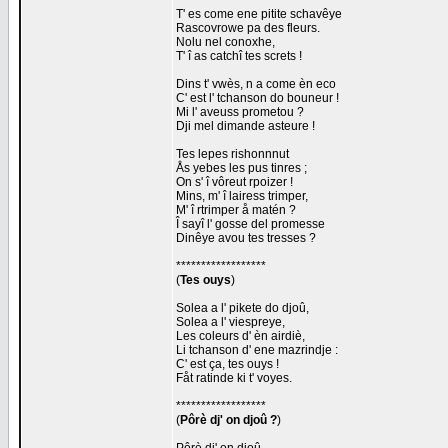
T' es come ene pitite schavêye
Rascovrowe pa des fleurs.
Nolu nel conoxhe,
T' î as catchî tes screts !
Dins t' vwès, n a come èn eco
C' est l' tchanson do bouneur !
Mi l' aveuss prometou ?
Dji mel dimande asteure !
Tes lepes rishonnnut
Ås yebes les pus tinres ;
On s' î vôreut rpoizer !
Mins, m' î lairess trimper,
M' î rtrimper å matén ?
Î sayî l' gosse del promesse
Dinêye avou tes tresses ?
******************
(
Tes ouys
)
Solea a l' pikete do djoû,
Solea a l' viespreye,
Les coleurs d' èn airdiè,
Li tchanson d' ene mazrindje :
C' est ça, tes ouys !
Fåt ratinde ki t' voyes.
******************
(
Pôrè dj' on djoû ?
)