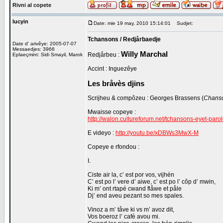
Rivni al copete
lucyin
Date: mie 19 may, 2010 15:14:01
Sudjet:
Tchansons / Redjårbaedje
Date d' arivêye: 2005-07-07
Messaedjes: 3966
Willy Marchal
Redjårbeu :
Eplaeçmint: Sidi Smayil, Marok
Accint : Inguezêye
Les bråvès djins
Scrijheu & compôzeu : Georges Brassens (
Chanso
Mwaisse copeye :
http://walon.cultureforum.net/tchansons-eyet-parol
E videyo :
http://youtu.be/xDBWs3MwX-M
Copeye e rfondou :
I.
Ciste air la, c’ est por vos, vijhén
C’ est po l’ vere d’ aiwe, c’ est po l’ côp d’ mwin,
Ki m’ ont rtapé cwand flåwe et påle
Dj’ end aveu pezant so mes spales.
Vinoz a m’ tåve ki vs m’ avoz dit,
Vos boeroz l’ cafè avou mi.