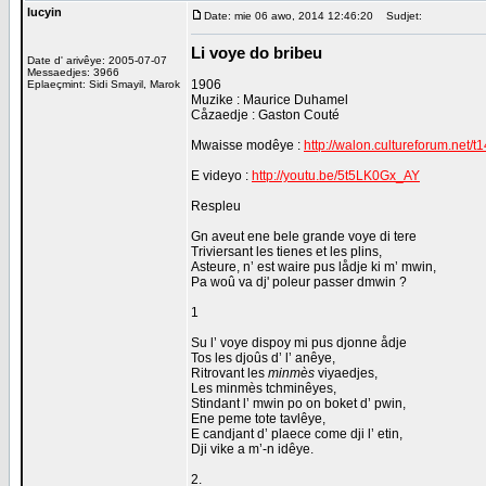
lucyin
Date: mie 06 awo, 2014 12:46:20
Sudjet:
Li voye do bribeu
Date d' arivêye: 2005-07-07
Messaedjes: 3966
1906
Eplaeçmint: Sidi Smayil, Marok
Muzike : Maurice Duhamel
Cåzaedje : Gaston Couté
Mwaisse modêye :
http://walon.cultureforum.net/
E videyo :
http://youtu.be/5t5LK0Gx_AY
Respleu
Gn aveut ene bele grande voye di tere
Triviersant les tienes et les plins,
Asteure, n’ est waire pus lådje ki m’ mwin,
Pa woû va dj' poleur passer dmwin ?
1
Su l’ voye dispoy mi pus djonne ådje
Tos les djoûs d’ l’ anêye,
Ritrovant les
minmès
viyaedjes,
Les minmès tchminêyes,
Stindant l’ mwin po on boket d’ pwin,
Ene peme tote tavlêye,
E candjant d’ plaece come dji l’ etin,
Dji vike a m’-n idêye.
2.