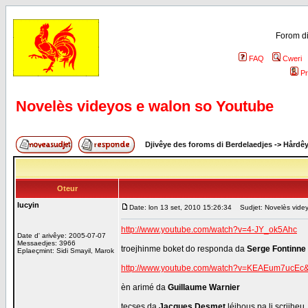
Forom di
FAQ
Cweri
Pr
Novelès videyos e walon so Youtube
Djivêye des foroms di Berdelaedjes
->
Hårdê
Oteur
lucyin
Date: lon 13 set, 2010 15:26:34
Sudjet: Novelès videy
http://www.youtube.com/watch?v=4-JY_ok5Ahc
Date d' arivêye: 2005-07-07
Messaedjes: 3966
troejhinme boket do responda da
Serge Fontinne
Eplaeçmint: Sidi Smayil, Marok
http://www.youtube.com/watch?v=KEAEum7ucE
èn arimé da
Guillaume Warnier
tecses da
Jacques Desmet
léjhous pa li scrijheu.