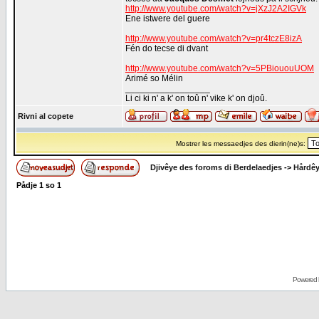
http://www.youtube.com/watch?v=jXzJ2A2IGVk
Ene istwere del guere
http://www.youtube.com/watch?v=pr4tczE8izA
Fén do tecse di dvant
http://www.youtube.com/watch?v=5PBiououUOM
Arimé so Mélin
_________________
Li ci ki n' a k' on toû n' vike k' on djoû.
Rivni al copete
Mostrer les messaedjes des dierin(ne)s:
Djivêye des foroms di Berdelaedjes
->
Hårdê
Pådje
1
so
1
Powered