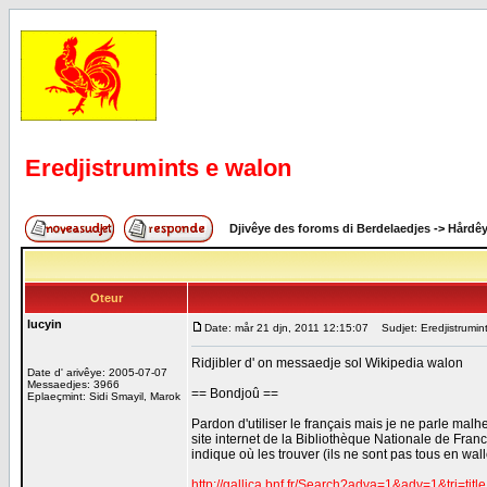
Eredjistrumints e walon
Djivêye des foroms di Berdelaedjes
->
Hårdê
Oteur
lucyin
Date: mår 21 djn, 2011 12:15:07
Sudjet: Eredjistrumin
Ridjibler d' on messaedje sol Wikipedia walon
Date d' arivêye: 2005-07-07
Messaedjes: 3966
== Bondjoû ==
Eplaeçmint: Sidi Smayil, Marok
Pardon d'utiliser le français mais je ne parle mal
site internet de la Bibliothèque Nationale de Fran
indique où les trouver (ils ne sont pas tous en w
http://gallica.bnf.fr/Search?adva=1&adv=1&t