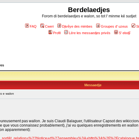
Berdelaedjes
Forom di berdelaedjes e walon, so tot l' minme ké sudjet
FAQ
Cweri
Djivêye des mimbes
Groupes d' uzeus
S
Profil
Lére les messaedjes privés
S' elodjî
yes
Messaedje
ts e walon
heureusement pas wallon. Je suis Claudi Balaguer, l'utilisateur Capsot des wikiccio
ce que vous connaissez probablement), j'ai vu quelques enregistrements en wallon q
allon apparemment):
ri=title_sort&t_relation=%22Notice+d%27ensemble+%3A+http%3A%2F%2Fcatalog