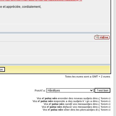
e et appréciée, cordialement,
Totes les eures sont a GMT + 2 eures
Potchî a:
Vos
n' poloz nén
enonder des noveas sudjets dins ç' forom ci
Vos
n' poloz nén
responde a des sudjets k' i gn a dins ç' forom ci
Vos
n' poloz nén
candjî vos messaedjes dins ç' forom ci
Vos
n' poloz nén
disfacer vos messaedjes dins ç' forom ci
Vos
n' poloz nén
vôter dins les ploncaedjes di ç' forom ci