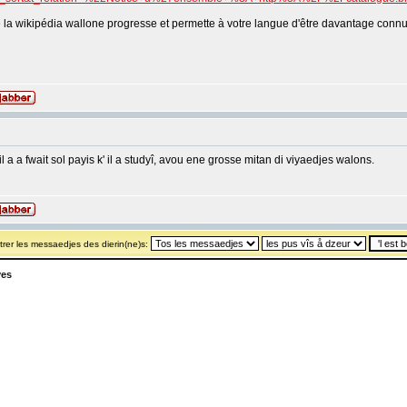
 la wikipédia wallone progresse et permette à votre langue d'être davantage connu
il a a fwait sol payis k' il a studyî, avou ene grosse mitan di viyaedjes walons.
rer les messaedjes des dierin(ne)s:
yes