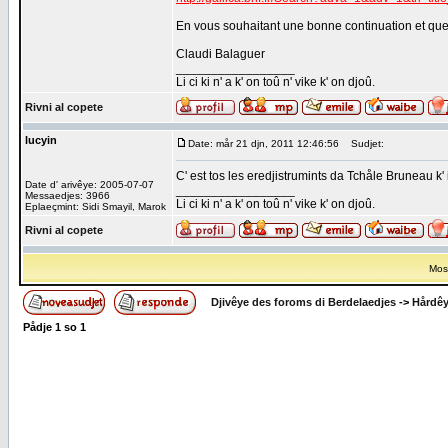
En vous souhaitant une bonne continuation et que
Claudi Balaguer
_________________
Li ci ki n' a k' on toû n' vike k' on djoû.
Rivni al copete
lucyin
Date: mår 21 djn, 2011 12:46:56
Sudjet:
C' est tos les eredjistrumints da Tchåle Bruneau k' 
Date d' arivêye: 2005-07-07
_________________
Messaedjes: 3966
Li ci ki n' a k' on toû n' vike k' on djoû.
Eplaeçmint: Sidi Smayil, Marok
Rivni al copete
Most
Djivêye des foroms di Berdelaedjes
->
Hårdê
Pådje
1
so
1