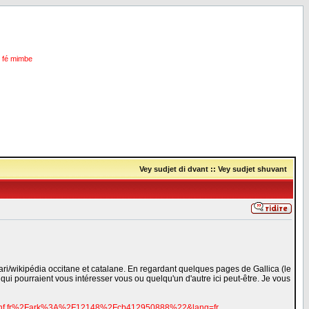
i fé mimbe
Vey sudjet di dvant
::
Vey sudjet shuvant
nari/wikipédia occitane et catalane. En regardant quelques pages de Gallica (le
ui pourraient vous intéresser vous ou quelqu'un d'autre ici peut-être. Je vous
ue.bnf.fr%2Fark%3A%2F12148%2Fcb412950888%22&lang=fr