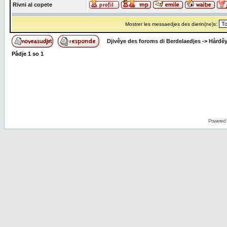
Rivni al copete
Mostrer les messaedjes des dierin(ne)s:
Djivêye des foroms di Berdelaedjes
->
Hårdê
Pådje
1
so
1
Powered