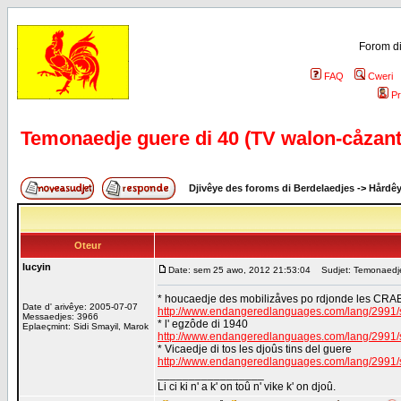
Forom di
FAQ
Cweri
Pr
Temonaedje guere di 40 (TV walon-cåzant
Djivêye des foroms di Berdelaedjes
->
Hårdê
Oteur
lucyin
Date: sem 25 awo, 2012 21:53:04
Sudjet: Temonaedje 
* houcaedje des mobilizåves po rdjonde les CRA
Date d' arivêye: 2005-07-07
http://www.endangeredlanguages.com/lang/2991
Messaedjes: 3966
* l' egzôde di 1940
Eplaeçmint: Sidi Smayil, Marok
http://www.endangeredlanguages.com/lang/2991
* Vicaedje di tos les djoûs tins del guere
http://www.endangeredlanguages.com/lang/2991
_________________
Li ci ki n' a k' on toû n' vike k' on djoû.