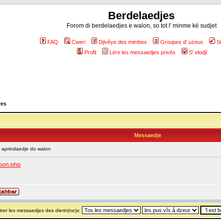
Berdelaedjes
Forom di berdelaedjes e walon, so tot l' minme ké sudjet
FAQ
Cweri
Djivêye des mimbes
Groupes d' uzeus
S
Profil
Lére les messaedjes privés
S' elodjî
yes
Messaedje
 aprindaedje do walon
loon.php
rer les messaedjes des dierin(ne)s: