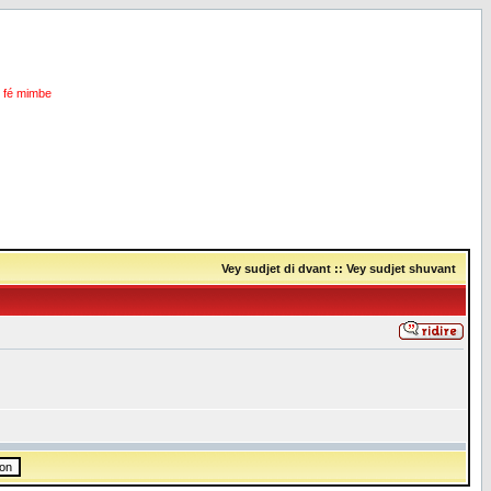
i fé mimbe
Vey sudjet di dvant
::
Vey sudjet shuvant