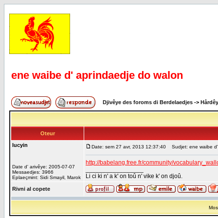
ene waibe d' aprindaedje do walon
Djivêye des foroms di Berdelaedjes
->
Hårdê
Oteur
lucyin
Date: sem 27 avr, 2013 12:37:40
Sudjet: ene waibe d'
http://babelang.free.fr/community/vocabulary_wal
Date d' arivêye: 2005-07-07
_________________
Messaedjes: 3966
Li ci ki n' a k' on toû n' vike k' on djoû.
Eplaeçmint: Sidi Smayil, Marok
Rivni al copete
Most