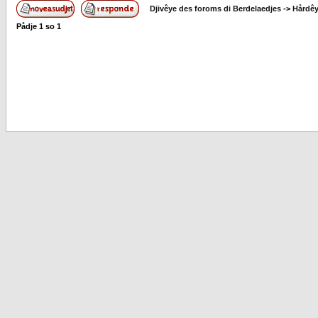
Djivêye des foroms di Berdelaedjes
->
Hårdê
Pådje
1
so
1