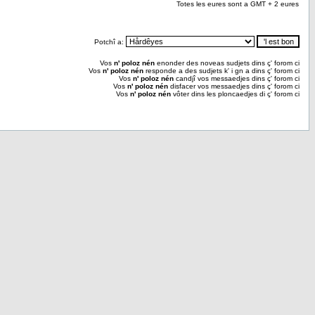
Totes les eures sont a GMT + 2 eures
Potchî a:
Vos
n' poloz nén
enonder des noveas sudjets dins ç' forom ci
Vos
n' poloz nén
responde a des sudjets k' i gn a dins ç' forom ci
Vos
n' poloz nén
candjî vos messaedjes dins ç' forom ci
Vos
n' poloz nén
disfacer vos messaedjes dins ç' forom ci
Vos
n' poloz nén
vôter dins les ploncaedjes di ç' forom ci