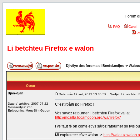
Forom di
FAQ
Cweri
Pr
Li betchteu Firefox e walon
Djivêye des foroms di Berdelaedjes
->
Walot
Oteur
djan-djan
Date: mår 17 set, 2013 13:00:59
Sudjet: Li betchteu F
Date d' arivêye: 2007-07-22
C' est rpårti po Firefox !
Messaedjes: 266
Eplaeçmint: Mont-Sint-Gubert
Vos savoz ratourner li betchteu Firefox vaila:
http://mozilla.locamotion.org/wa/firefox/
I vs faut fé on conte et vs sâroz ratourner so fyis 
_________________
Mi copiutrece cåze walon ->
http://walotux.walon.