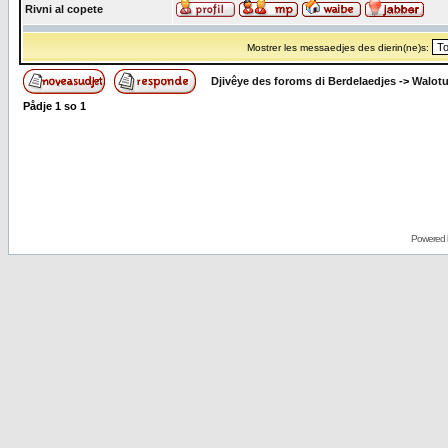
Rivni al copete
Mostrer les messaedjes des dierin(ne)s:
Djivêye des foroms di Berdelaedjes
->
Walot
Pådje
1
so
1
Powered