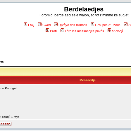
Berdelaedjes
Forom di berdelaedjes e walon, so tot l' minme ké sudjet
FAQ
Cweri
Djivêye des mimbes
Groupes d' uzeus
S
Profil
Lére les messaedjes privés
S' elodjî
yes
Messaedje
 do Portugal
2; candjî 1 feye