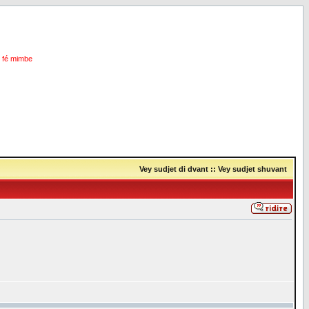
i fé mimbe
Vey sudjet di dvant
::
Vey sudjet shuvant