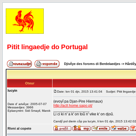
Pitit lingaedje do Portugal
Djivêye des foroms di Berdelaedjes
->
Hårdê
Oteur
lucyin
Date: lon 01 djn, 2015 13:41:04
Sudjet: Pitit lingaedje
(evoyî pa Djan-Pire Hiernaux)
Date d' arivêye: 2005-07-07
http://acll.home.sapo.pt/
Messaedjes: 3966
_________________
Eplaeçmint: Sidi Smayil, Marok
Li ci ki n' a k' on toû n' vike k' on djoû.
Candjî pol dierin côp pa lucyin, li lon 01 djn, 2015 13:42:0
Rivni al copete