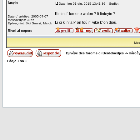
lucyin
Date: lon 01 djn, 2015 13:41:36
Sudjet:
Kimint l' lomer e walon ? li linteyin ?
Date d' arivêye: 2005-07-07
_________________
Messaedjes: 3966
Li ci ki n' a k' on toû n' vike k' on djoû.
Eplaeçmint: Sidi Smayil, Marok
Rivni al copete
Most
Djivêye des foroms di Berdelaedjes
->
Hårdê
Pådje
1
so
1