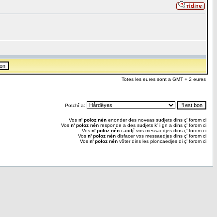
Totes les eures sont a GMT + 2 eures
Potchî a:
Vos
n' poloz nén
enonder des noveas sudjets dins ç' forom ci
Vos
n' poloz nén
responde a des sudjets k' i gn a dins ç' forom ci
Vos
n' poloz nén
candjî vos messaedjes dins ç' forom ci
Vos
n' poloz nén
disfacer vos messaedjes dins ç' forom ci
Vos
n' poloz nén
vôter dins les ploncaedjes di ç' forom ci