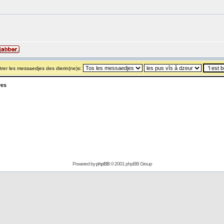
rer les messaedjes des dierin(ne)s:
yes
Powered by
phpBB
© 2001 phpBB Group