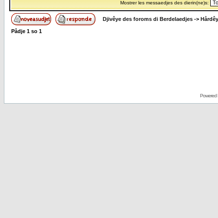
Mostrer les messaedjes des dierin(ne)s:
Djivêye des foroms di Berdelaedjes
->
Hårdê
Pådje
1
so
1
Powered