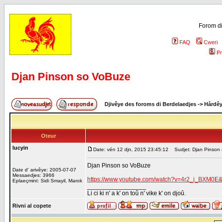
Forom di
FAQ
Cweri
Pr
Djan Pinson so VoBuze
Djivêye des foroms di Berdelaedjes
->
Hårdê
Oteur
lucyin
Date: vén 12 djn, 2015 23:45:12
Sudjet: Djan Pinson
Djan Pinson so VoBuze
Date d' arivêye: 2005-07-07
Messaedjes: 3966
https://www.youtube.com/watch?v=4r2_j_BXM0E&
Eplaeçmint: Sidi Smayil, Marok
_________________
Li ci ki n' a k' on toû n' vike k' on djoû.
Rivni al copete