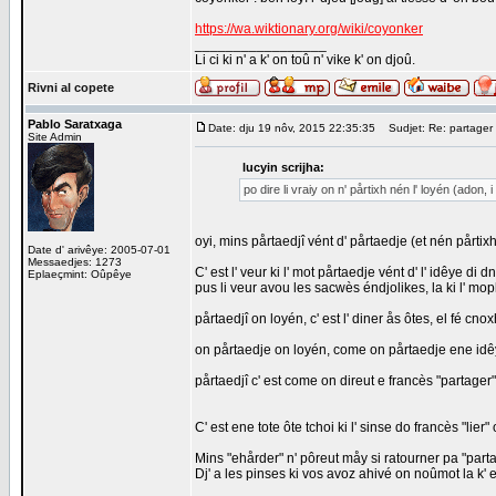
https://wa.wiktionary.org/wiki/coyonker
_________________
Li ci ki n' a k' on toû n' vike k' on djoû.
Rivni al copete
Pablo Saratxaga
Date: dju 19 nôv, 2015 22:35:35
Sudjet: Re: partager u
Site Admin
lucyin scrijha:
po dire li vraiy on n' pårtixh nén l' loyén (adon, 
oyi, mins pårtaedjî vént d' pårtaedje (et nén pårtix
Date d' arivêye: 2005-07-01
Messaedjes: 1273
C' est l' veur ki l' mot pårtaedje vént d' l' idêye di 
Eplaeçmint: Oûpêye
pus li veur avou les sacwès éndjolikes, la ki l' mop
pårtaedjî on loyén, c' est l' diner ås ôtes, el fé cno
on pårtaedje on loyén, come on pårtaedje ene idê
pårtaedjî c' est come on direut e francès "partager"
C' est ene tote ôte tchoi ki l' sinse do francès "lier" 
Mins "ehårder" n' pôreut måy si ratourner pa "parta
Dj' a les pinses ki vos avoz ahivé on noûmot la k'