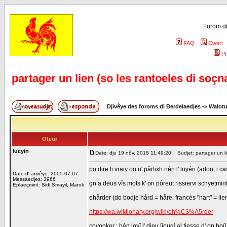
Forom di
FAQ
Cweri
Pr
partager un lien (so les rantoeles di soçn
Djivêye des foroms di Berdelaedjes
->
Walot
Oteur
lucyin
Date: dju 19 nôv, 2015 11:49:20
Sudjet: partager un li
po dire li vraiy on n' pårtixh nén l' loyén (adon, i 
Date d' arivêye: 2005-07-07
Messaedjes: 3966
gn a deus vîs mots k' on pôreut rissiervi schyetmint
Eplaeçmint: Sidi Smayil, Marok
ehårder (do bodje hård = håre, francès "hart" = lie
https://wa.wiktionary.org/wiki/eh%C3%A5rder
coyonker : bén loyî l' djeu [joug] al tiesse d' on boû