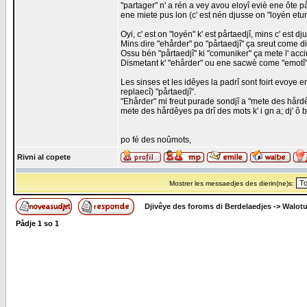
"partager" n' a rén a vey avou eloyî eviè ene ôte påd
ene miete pus lon (c' est nén djusse on "loyén etur
Oyi, c' est on "loyén" k' est pårtaedjî, mins c' est dj
Mins dire "ehårder" po "pårtaedjî" ça sreut come d
Ossu bén "pårtaedjî" ki "comuniker" ça mete l' accint 
Dismetant k' "ehårder" ou ene sacwè come "emotî" 
Les sinses et les idêyes la padrî sont foirt evoye 
replaecî) "pårtaedjî".
"Ehårder" mi freut purade sondjî a "mete des hårdêye
mete des hårdêyes pa drî des mots k' i gn a; dj' ô bé
po fé des noûmots,
Rivni al copete
Mostrer les messaedjes des dierin(ne)s:
Djivêye des foroms di Berdelaedjes
->
Walot
Pådje
1
so
1