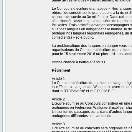
partie de ces langues « (sérieusement) en dange
Le Concours d’écriture dramatique « Nos langues, 
objectif de sensibiliser le grand public à la rich
chances de survie au 3e millénaire. Dans cette pe
sélectionnée fasse l’objet d’une série de représen
Bruxelles. Trois activités devraient accompagner 
sujet des langues en danger dans le monde, la dis
protéger nos langues régionales endogènes, un dial
comédien(s) – et le public.
La problématique des langues en danger vous insp
organisateurs du Concours d’écriture dramatique «
pour le 15 septembre 2016 au plus tard. Les conditi
Bonne chance à toutes et à tous !
Règlement
Article 1
Le Concours d’écriture dramatique en langue régi
la « Fête aux Langues de Wallonie », avec le sout
dont la RTBf/Vivacité et le C.R.O.M.B.E.L.
Article 2
L’œuvre soumise au Concours consistera en une p
pratiquées en Fédération Wallonie-Bruxelles : cham
L’insertion de passages écrits dans d’autres lan
endogènes différentes sont autorisés.
Article 3
L’œuvre soumise au concours sera originale et iné