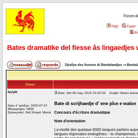
Forom di
FAQ
Cweri
Pr
Bates dramatike del fiesse ås lingaedjes
Djivêye des foroms di Berdelaedjes
->
Berdel
Oteur
lucyin
Date: dim 08 may, 2016 20:20:33
Sudjet: Bates dramati
Bate di scrijhaedje d' ene pîce e walon
Date d' arivêye: 2005-07-07
Messaedjes: 3966
Concours d'écriture dramatique
Eplaeçmint: Sidi Smayil, Marok
Note d’orientation
La moitié des quelque 6000 langues parlées aujou
langues régionales endogènes – le champenois, le fr