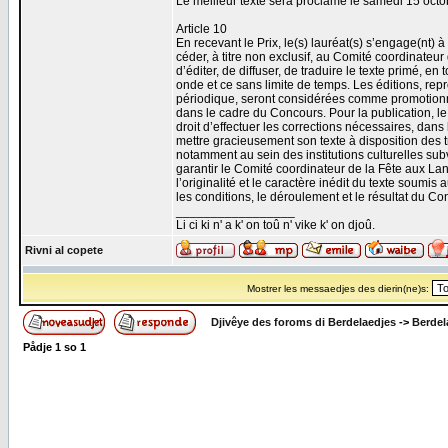
Le meilleur texte sera proclamé le samedi 15 oct
Article 10
En recevant le Prix, le(s) lauréat(s) s’engage(nt) à 
céder, à titre non exclusif, au Comité coordinateu
d’éditer, de diffuser, de traduire le texte primé, 
onde et ce sans limite de temps. Les éditions, rep
périodique, seront considérées comme promotionnel
dans le cadre du Concours. Pour la publication, l
droit d’effectuer les corrections nécessaires, dans 
mettre gracieusement son texte à disposition des tr
notamment au sein des institutions culturelles su
garantir le Comité coordinateur de la Fête aux Lan
l’originalité et le caractère inédit du texte soum
les conditions, le déroulement et le résultat du C
_________________
Li ci ki n' a k' on toû n' vike k' on djoû.
Rivni al copete
Mostrer les messaedjes des dierin(ne)s:
Djivêye des foroms di Berdelaedjes
->
Berdel
Pådje
1
so
1