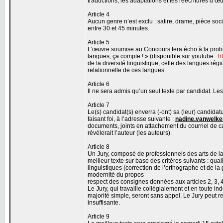
traductions, les adaptations et les réécritures d’œ
Article 4
Aucun genre n’est exclu : satire, drame, pièce soc
entre 30 et 45 minutes.
Article 5
L’œuvre soumise au Concours fera écho à la pro
langues, ça compte ! » (disponible sur youtube :
h
de la diversité linguistique, celle des langues rég
relationnelle de ces langues.
Article 6
Il ne sera admis qu’un seul texte par candidat. Le
Article 7
Le(s) candidat(s) enverra (-ont) sa (leur) candidat
faisant foi, à l’adresse suivante :
nadine.vanwelk
documents, joints en attachement du courriel de ca
révélerait l’auteur (les auteurs).
Article 8
Un Jury, composé de professionnels des arts de la 
meilleur texte sur base des critères suivants : qual
linguistiques (correction de l’orthographe et de la
modernité du propos
respect des consignes données aux articles 2, 3, 4
Le Jury, qui travaille collégialement et en toute i
majorité simple, seront sans appel. Le Jury peut r
insuffisante.
Article 9