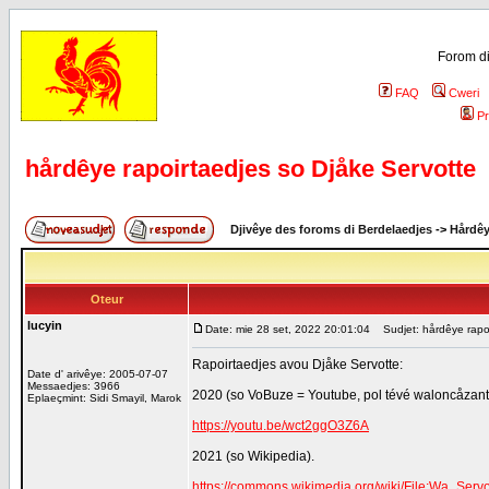
Forom di
FAQ
Cweri
Pr
hårdêye rapoirtaedjes so Djåke Servotte
Djivêye des foroms di Berdelaedjes
->
Hårdê
Oteur
lucyin
Date: mie 28 set, 2022 20:01:04
Sudjet: hårdêye rapoi
Rapoirtaedjes avou Djåke Servotte:
Date d' arivêye: 2005-07-07
Messaedjes: 3966
2020 (so VoBuze = Youtube, pol tévé waloncåzan
Eplaeçmint: Sidi Smayil, Marok
https://youtu.be/wct2ggO3Z6A
2021 (so Wikipedia).
https://commons.wikimedia.org/wiki/File:Wa_