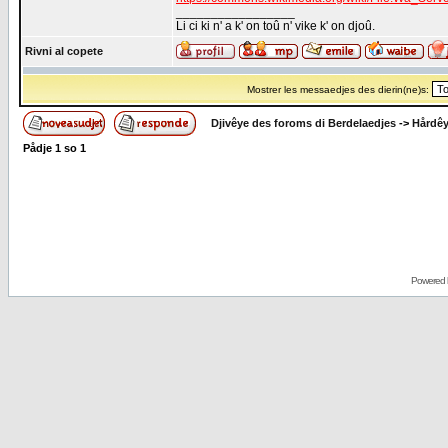
_________________
Li ci ki n' a k' on toû n' vike k' on djoû.
Rivni al copete
Mostrer les messaedjes des dierin(ne)s:
Djivêye des foroms di Berdelaedjes
->
Hårdê
Pådje
1
so
1
Powered