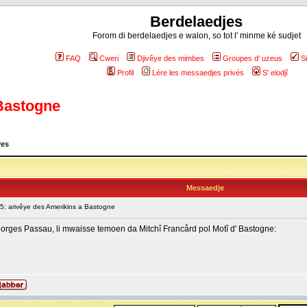
Berdelaedjes
Forom di berdelaedjes e walon, so tot l' minme ké sudjet
FAQ
Cweri
Djivêye des mimbes
Groupes d' uzeus
S
Profil
Lére les messaedjes privés
S' elodjî
 Bastogne
yes
Messaedje
: arivêye des Amerikins a Bastogne
eorges Passau, li mwaisse temoen da Mitchî Francård pol Motî d' Bastogne: