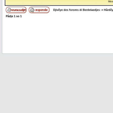
Most
Djivêye des foroms di Berdelaedjes
->
Hårdê
Pådje
1
so
1