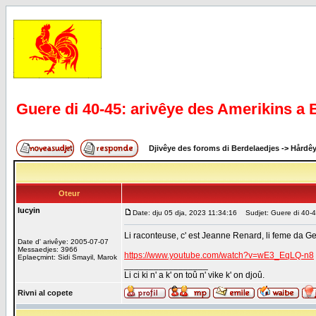
Guere di 40-45: arivêye des Amerikins a
Djivêye des foroms di Berdelaedjes
->
Hårdê
Oteur
lucyin
Date: dju 05 dja, 2023 11:34:16
Sudjet: Guere di 40-45
Li raconteuse, c' est Jeanne Renard, li feme da G
Date d' arivêye: 2005-07-07
Messaedjes: 3966
https://www.youtube.com/watch?v=wE3_EqLQ-n8
Eplaeçmint: Sidi Smayil, Marok
_________________
Li ci ki n' a k' on toû n' vike k' on djoû.
Rivni al copete