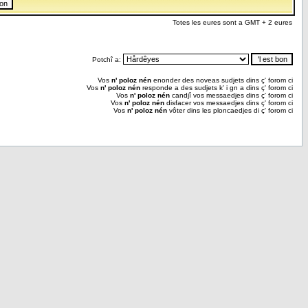
Totes les eures sont a GMT + 2 eures
Potchî a:
Vos
n' poloz nén
enonder des noveas sudjets dins ç' forom ci
Vos
n' poloz nén
responde a des sudjets k' i gn a dins ç' forom ci
Vos
n' poloz nén
candjî vos messaedjes dins ç' forom ci
Vos
n' poloz nén
disfacer vos messaedjes dins ç' forom ci
Vos
n' poloz nén
vôter dins les ploncaedjes di ç' forom ci