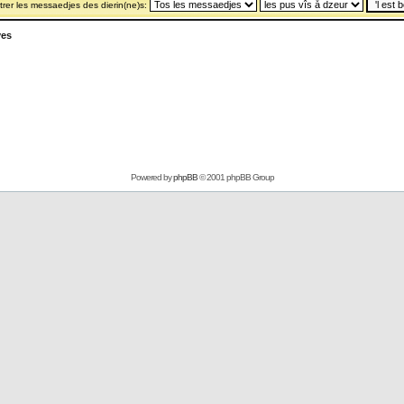
rer les messaedjes des dierin(ne)s:
yes
Powered by
phpBB
© 2001 phpBB Group