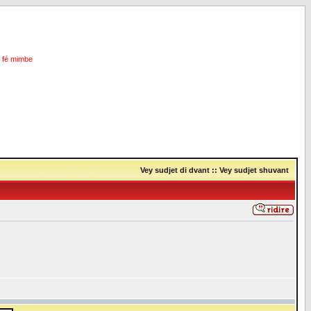
i fé mimbe
Vey sudjet di dvant
::
Vey sudjet shuvant