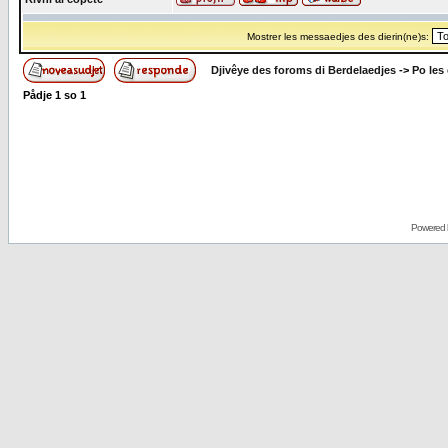
Mostrer les messaedjes des dierin(ne)s:
Djivêye des foroms di Berdelaedjes
->
Po les
Pådje
1
so
1
Powered