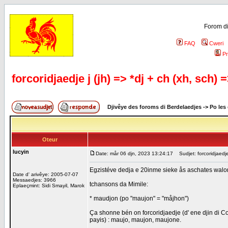
Forom di
FAQ
Cweri
Pr
forcoridjaedje j (jh) => *dj + ch (xh, sch) 
Djivêye des foroms di Berdelaedjes
->
Po les
Oteur
lucyin
Date: mår 06 djn, 2023 13:24:17
Sudjet: forcoridjaedje 
Egzistéve dedja e 20inme sieke ås aschates walo
Date d' arivêye: 2005-07-07
Messaedjes: 3966
tchansons da Mimile:
Eplaeçmint: Sidi Smayil, Marok
* maudjon (po "maujon" = "måjhon")
Ça shonne bén on forcoridjaedje (d' ene djin di C
payis) : maujo, maujon, maujone.