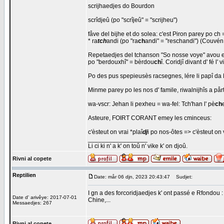
scrijhaedjes do Bourdon
scrîdjeû (po "scrîjeû" = "scrijheu")
fåve del bijhe et do solea: c'est Piron parey po ch 
* ra
tch
andi (po "ra
ch
andi" = "reschandi") (Couvén 
Repetaedjes del tchanson "So nosse voye" avou en
po "berdouxhî" = bèrdou
ch
î. Coridjî divant d' fé l' 
Po des pus spepieusès racsegnes, lére li papî da 
Minme parey po les nos d' famile, riwalnijhîs a pår
wa-vscr: Jehan li pexheu = wa-fel: Tch'han l' pè
ch
Asteure, FOIRT CORANT emey les cminceus:
c'èsteut on vrai *plaî
dj
i po nos-ôtes => c'èsteut on 
_________________
Li ci ki n' a k' on toû n' vike k' on djoû.
Rivni al copete
Reptilien
Date: mår 06 djn, 2023 20:43:47
Sudjet:
I gn a des forcoridjaedjes k' ont passé e Rfondou : 
Date d' arivêye: 2017-07-01
Chine,...
Messaedjes: 267
Rivni al copete