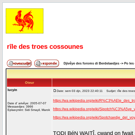
rîle des troes cossounes
Djivêye des foroms di Berdelaedjes
->
Po les
Oteur
lucyin
Date: sem 03 djn, 2023 22:40:11
Sudjet: rîle des troe
https://wa.wikipedia.org/wiki/R%C3%AEle_des_t
Date d' arivêye: 2005-07-07
Messaedjes: 3966
https://wa.wikipedia.org/wiki/Sipotch%C3%A5ve_
Eplaeçmint: Sidi Smayil, Marok
https://wa.wikipedia.org/wiki/Spotchaedje_d
TODI BéN WAITÎ, cwand on fwait 