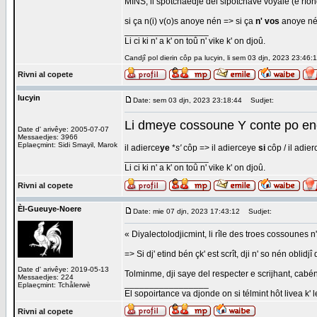
MINS, li spotchaedje del sipotchåve voyale (e rfond
si ça n(i) v(o)s anoye nén => si ça
n' vos
anoye nén
_________________
Li ci ki n' a k' on toû n' vike k' on djoû.
Candjî pol dierin côp pa lucyin, li sem 03 djn, 2023 23:46:1
Rivni al copete
lucyin
Date: sem 03 djn, 2023 23:18:44
Sudjet:
Li dmeye cossoune Y conte po en
Date d' arivêye: 2005-07-07
Messaedjes: 3966
Eplaeçmint: Sidi Smayil, Marok
il adierce
ye
*
s'
côp => il adierceye
si
côp / il adie
_________________
Li ci ki n' a k' on toû n' vike k' on djoû.
Rivni al copete
Èl-Gueuye-Noere
Date: mie 07 djn, 2023 17:43:12
Sudjet:
« Diyalectolodjicmint, li rîle des troes cossounes 
=> Si dj' etind bén çk' est scrît, dji n' so nén oblidj
Date d' arivêye: 2019-05-13
Tolminme, dji saye del respecter e scrijhant, cabén
Messaedjes: 224
_________________
Eplaeçmint: Tchålerwè
El sopoirtance va djonde on si télmint hôt livea k' 
Rivni al copete