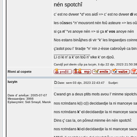
nén spotchî
c’ est no dvwe
r
*
d'
vos aidî => c’ est no dvwe
r
di
vo
les oû
ss
es *
n'
mousront nén foû asteure => les oû
si ça
n'
*
vs
anoye nén => si ça
n'
vos
anoye nén
Nos estans binåjhes di vir *
k’
les lingaedjes coinre
ç'astot pou l’ tiradje
*n’
nin z-èsse cabroûyè ca bin q
_________________
Li ci ki n' a k' on toû n' vike k' on djoû.
Candjî pol dierin côp pa lucyin, li dju 22 djn, 2023 21:50:3
Rivni al copete
lucyin
Date: sem 03 djn, 2023 22:43:47
Sudjet:
Cwand gn a deus ptits mots avou l' minme sipotc
Date d' arivêye: 2005-07-07
Messaedjes: 3966
Eplaeçmint: Sidi Smayil, Marok
nos rcrindans k(i) c(i) decidaedje la ni manceye 
nos rcrindans
k' ci
decidaedje la ni manceye sacw
Dins ç' cas la, on pôreut minme èn nén spotchî:
nos rcrindans
ki ci
decidaedje la ni manceye sac