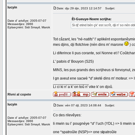
lucyin
Date: dju 29 djn, 2023 12:14:57
Sudjet:
Èl-Gueuye-Noere scrijha:
Date d' arivêye: 2005-07-07
Messaedjes: 3966
Si dj' etind bén çk' est scrît, dji n' so nén ob
Eplaeçmint: Sidi Smayil, Marok
Tot cåzant, les "né-natifs" l' apliként espontanêymin
mes djins, dji flotchive (nén dins m' marone
) c
Li diferince li pus corante, sol Nonne et l' Coûtcha
L'
patois d' Bouyon (S25)
MINS, les pus grands des scrijheus si forvoynut, ze
I gn aveut ene sacwè *
d' sk
eté dins m' moteur. =>
_________________
Li ci ki n' a k' on toû n' vike k' on djoû.
Rivni al copete
lucyin
Date: vén 07 djl, 2023 14:08:44
Sudjet:
Co des rilevêyes:
Date d' arivêye: 2005-07-07
Messaedjes: 3966
li mwin su l’ pougnéye *
d’
l’uch (YDL) => li mwin 
Eplaeçmint: Sidi Smayil, Marok
one *spatroûle (NSP)=> one s
i
patroûle