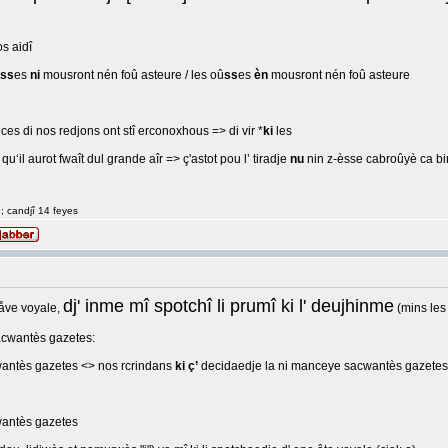
s aidî
ss
es
ni
mousront nén foû asteure / les oû
ss
es
èn
mousront nén foû asteure
ces di nos redjons ont stî erconoxhous => di vir *
ki
les
u‘il aurot fwaît dul grande aîr => ç'astot pou l’ tiradje
nu
nin z-èsse cabroûyè ca bin 
8; candjî 14 feyes
dj' inme mî spotchî li prumî ki l' deujhinme
håve voyale,
(mins les
sacwantès gazetes:
antès gazetes <> nos rcrindans
ki ç’
decidaedje la ni manceye sacwantès gazetes
wantès gazetes