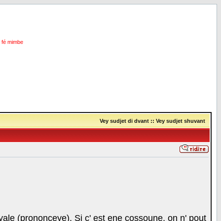
i fé mimbe
Vey sudjet di dvant
::
Vey sudjet shuvant
 voyale (prononceye). Si c' est ene cossoune, on n' pout