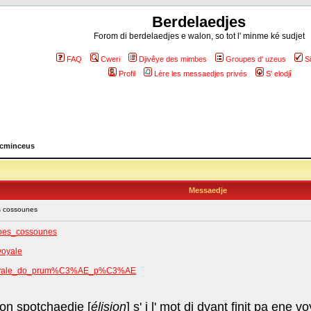
Berdelaedjes
Forom di berdelaedjes e walon, so tot l' minme ké sudjet
FAQ
Cweri
Djivêye des mimbes
Groupes d' uzeus
S
Profil
Lére les messaedjes privés
S' elodjî
 cminceus
Messaedje
s cossounes
roes_cossounes
voyale
el_voyale_do_prum%C3%AE_p%C3%AE
on spotchaedje [
élision
] s' i l' mot di dvant finit pa ene