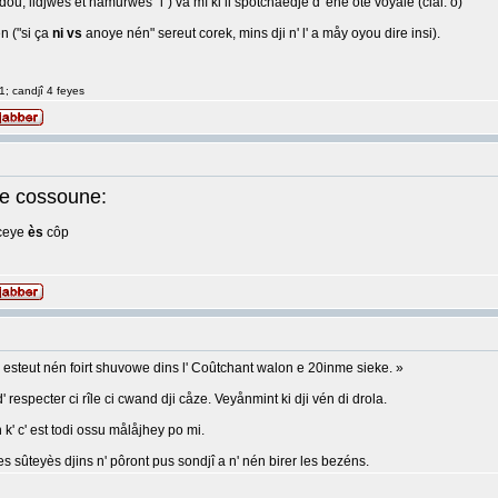
ou, lidjwès et namurwès "i") va mî ki li spotchaedje d' ene ôte voyale (cial: o)
 ("si ça
ni vs
anoye nén" sereut corek, mins dji n' l' a måy oyou dire insi).
1; candjî 4 feyes
e cossoune:
rceye
ès
côp
n' esteut nén foirt shuvowe dins l' Coûtchant walon e 20inme sieke. »
î d' respecter ci rîle ci cwand dji cåze. Veyånmint ki dji vén di drola.
 k' c' est todi ossu målåjhey po mi.
les sûteyès djins n' pôront pus sondjî a n' nén birer les bezéns.