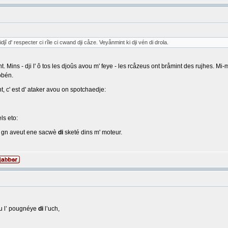
lidjî d' respecter ci rîle ci cwand dji cåze. Veyånmint ki dji vén di drola.
t. Mins - dji l' ô tos les djoûs avou m' feye - les rcåzeus ont bråmint des rujhes. Mi-
obén.
nt, c' est d' ataker avou on spotchaedje:
ls eto:
 I gn aveut ene sacwè
di
sketé dins m' moteur.
su l’ pougnéye
di
l’uch,