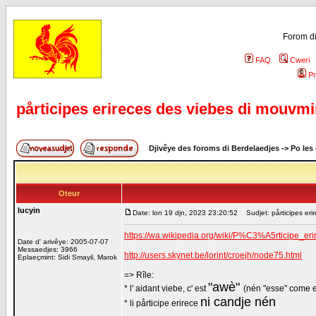
Forom di
FAQ
Cweri
Pr
pårticipes erireces des viebes di mouvmi
Djivêye des foroms di Berdelaedjes
->
Po les
Oteur
lucyin
Date: lon 19 djn, 2023 23:20:52
Sudjet: pårticipes eri
https://wa.wikipedia.org/wiki/P%C3%A5rticipe_
Date d' arivêye: 2005-07-07
Messaedjes: 3966
http://users.skynet.be/lorint/croejh/node75.html
Eplaeçmint: Sidi Smayil, Marok
=> Rîle:
"awè"
* l' aidant viebe, c' est
(nén "esse" come e
ni candje nén
* li pårticipe erirece