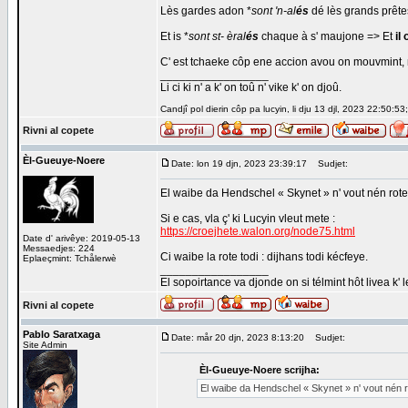
Lès gardes adon *
sont 'n-al
és
dé lès grands prête
Et is *
sont st- èral
és
chaque à s' maujone => Et
il
C' est tchaeke côp ene accion avou on mouvmint,
_________________
Li ci ki n' a k' on toû n' vike k' on djoû.
Candjî pol dierin côp pa lucyin, li dju 13 djl, 2023 22:50:53
Rivni al copete
Èl-Gueuye-Noere
Date: lon 19 djn, 2023 23:39:17
Sudjet:
El waibe da Hendschel « Skynet » n' vout nén roter 
Si e cas, vla ç' ki Lucyin vleut mete :
https://croejhete.walon.org/node75.html
Date d' arivêye: 2019-05-13
Messaedjes: 224
Ci waibe la rote todi : dijhans todi kécfeye.
Eplaeçmint: Tchålerwè
_________________
El sopoirtance va djonde on si télmint hôt livea k' 
Rivni al copete
Pablo Saratxaga
Date: mår 20 djn, 2023 8:13:20
Sudjet:
Site Admin
Èl-Gueuye-Noere scrijha:
El waibe da Hendschel « Skynet » n' vout nén ro