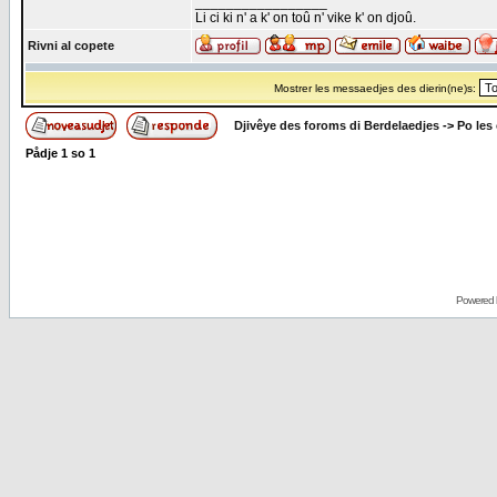
_________________
Li ci ki n' a k' on toû n' vike k' on djoû.
Rivni al copete
Mostrer les messaedjes des dierin(ne)s:
Djivêye des foroms di Berdelaedjes
->
Po les
Pådje
1
so
1
Powered