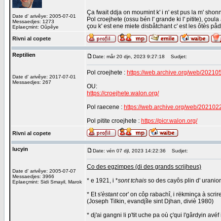
Ça fwait ddja on moumint k' i n' est pus la m' shonne
Date d' arivêye: 2005-07-01
Pol croejhete (ossu bén l' grande ki l' pitite), çoula 
Messaedjes: 1273
çou k' est ene miete disbåtchant c' est les ôtès påd
Eplaeçmint: Oûpêye
Rivni al copete
Reptilien
Date: mår 20 djn, 2023 9:27:18
Sudjet:
Pol croejhete :
https://web.archive.org/web/2021051
Date d' arivêye: 2017-07-01
Messaedjes: 267
OU:
https://croejhete.walon.org/
Pol raecene :
https://web.archive.org/web/20210227
Pol pitite croejhete :
https://picr.walon.org/
Rivni al copete
lucyin
Date: vén 07 djl, 2023 14:22:36
Sudjet:
Co des egzimpes (di des grands scrijheus)
Date d' arivêye: 2005-07-07
Messaedjes: 3966
* e 1921, i *
sont tchais
so des cayôs plin d' urani
Eplaeçmint: Sidi Smayil, Marok
* Et s'
èstant
cor' on côp rabachî, i rëkminça à scrire
(Joseph Tilkin, evandjîle sint Djhan, diviè 1980)
* dj'ai gangni li p'tit uche pa où ç'qui l'gârdyin avéf i