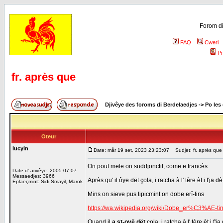
Forom di
FAQ
Cweri
Pr
fr. après que
Djivêye des foroms di Berdelaedjes
->
Po les
Oteur
lucyin
Date: mår 19 set, 2023 23:23:07
Sudjet: fr. après que
On pout mete on suddjonctif, come e francès
Date d' arivêye: 2005-07-07
Messaedjes: 3966
Après qu' il ôye dët çola, i ratcha à l' tère èt i f'ja 
Eplaeçmint: Sidi Smayil, Marok
Mins on sieve pus tipicmint on dobe erî-tins
https://wa.wikipedia.org/wiki/Dobe_er%C3%AE-ti
Quand il
a st-oyë dët
çola, i ratcha à l' tère èt i f'