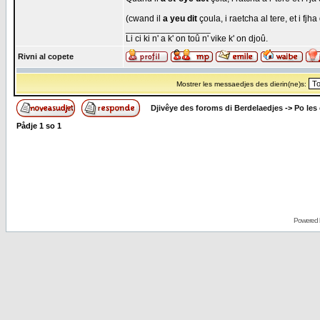
(cwand il
a yeu dit
çoula, i raetcha al tere, et i fjh
_________________
Li ci ki n' a k' on toû n' vike k' on djoû.
Rivni al copete
Mostrer les messaedjes des dierin(ne)s:
Djivêye des foroms di Berdelaedjes
->
Po les
Pådje
1
so
1
Powered