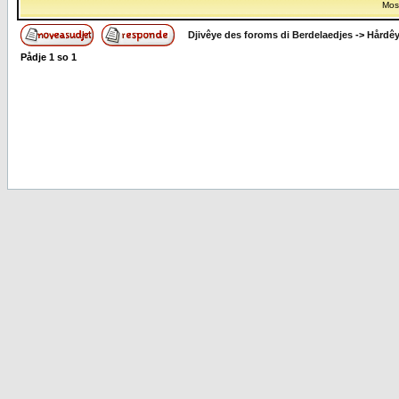
Most
Djivêye des foroms di Berdelaedjes
->
Hårdê
Pådje
1
so
1