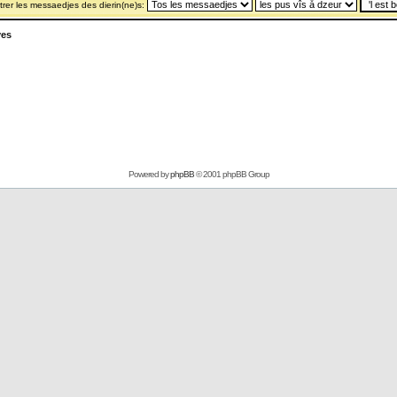
rer les messaedjes des dierin(ne)s:
yes
Powered by
phpBB
© 2001 phpBB Group