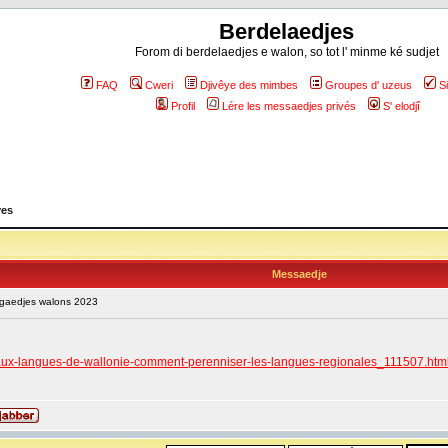
Berdelaedjes
Forom di berdelaedjes e walon, so tot l' minme ké sudjet
FAQ
Cweri
Djivêye des mimbes
Groupes d' uzeus
S
Profil
Lére les messaedjes privés
S' elodjî
yes
Messaedje
ngaedjes walons 2023
e-aux-langues-de-wallonie-comment-perenniser-les-langues-regionales_111507.htm