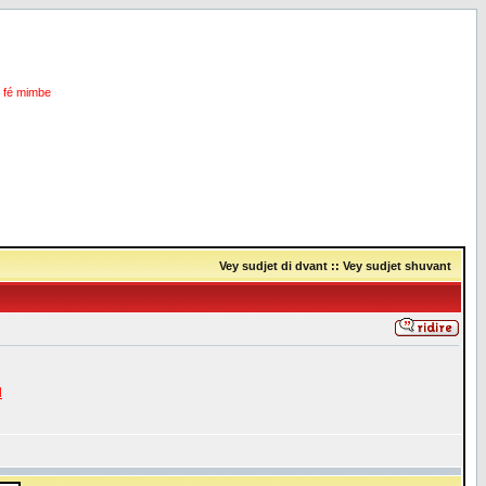
i fé mimbe
Vey sudjet di dvant
::
Vey sudjet shuvant
l