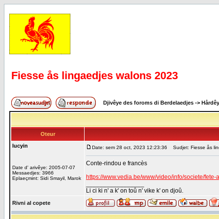
Fiesse ås lingaedjes walons 2023
Djivêye des foroms di Berdelaedjes
->
Hårdê
Oteur
lucyin
Date: sem 28 oct, 2023 12:23:36
Sudjet: Fiesse ås li
Conte-rindou e francès
Date d' arivêye: 2005-07-07
Messaedjes: 3966
https://www.vedia.be/www/video/info/societe/fet
Eplaeçmint: Sidi Smayil, Marok
_________________
Li ci ki n' a k' on toû n' vike k' on djoû.
Rivni al copete