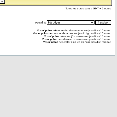
Totes les eures sont a GMT + 2 eures
Potchî a:
Vos
n' poloz nén
enonder des noveas sudjets dins ç' forom ci
Vos
n' poloz nén
responde a des sudjets k' i gn a dins ç' forom ci
Vos
n' poloz nén
candjî vos messaedjes dins ç' forom ci
Vos
n' poloz nén
disfacer vos messaedjes dins ç' forom ci
Vos
n' poloz nén
vôter dins les ploncaedjes di ç' forom ci