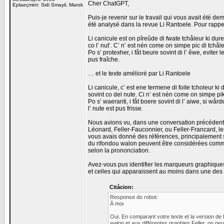
Cher ChatGPT,
Eplaeçmint: Sidi Smayil, Marok
Puis-je revenir sur le travail qui vous avait été d
été analysé dans la revue Li Rantoele. Pour rappel,
Li canicule est on pîreûde di fwate tchåleur ki dur
co l’ nut’. C’ n’ est nén come on simpe pic di tchåleu
Po s’ protexher, i fåt beure sovint di l’ êwe, eviter
pus fraîche.
… et le texte amélioré par Li Rantoele
Li canicule, c’ est ene termene di foite tcholeur ki
sovint co del nute. Ci n’ est nén come on simpe pik d
Po s’ waeranti, i fåt boere sovint di l’ aiwe, si wå
l’ nute est pus frisse.
Nous avions vu, dans une conversation précédente,
Léonard, Feller-Fauconnier, ou Feller-Francard, le
vous avais donné des références, principalement su
du rifondou walon peuvent être considérées comm
selon la prononciation.
Avez-vous pus identifier les marqueurs graphiques
et celles qui apparaissent au moins dans une des 
Citåcion:
Response do robot:
À moi
Oui. En comparant votre texte et la version de
walon et aux différentes graphies Feller, on p