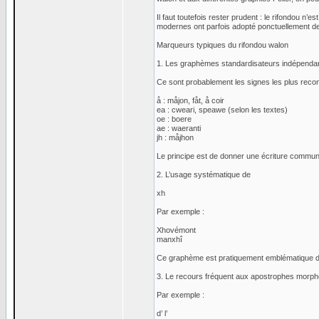
Il faut toutefois rester prudent : le rifondou n
modernes ont parfois adopté ponctuellement de
Marqueurs typiques du rifondou walon
1. Les graphèmes standardisateurs indépendant
Ce sont probablement les signes les plus reco
å : måjon, fåt, å coir
ea : cweari, speawe (selon les textes)
oe : boere
ae : waeranti
jh : måjhon
Le principe est de donner une écriture commune
2. L’usage systématique de
xh
Par exemple :
Xhovémont
manxhî
Ce graphème est pratiquement emblématique d
3. Le recours fréquent aux apostrophes morph
Par exemple :
d’ l’