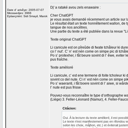
Dj' a rataké avou zels enawaire :
Date d' arivêye: 2005-07-07
Messaedjes: 3966
Cher ChatGPT
Eplaeçmint: Sidi Smayil, Marok
je vous avais demandé récemment un article sur la
Le résultat était un texte honnêtement wallon, de 
langue de nos ancêtres.
Une partie du texte a été publiée dans la revue "
Texte original ChatGPT
Li canicule est on pîreûde di fwate tchåleur ki dur
co l’ nut’. C’ n’ est nén come on simpe pic di tchåleu
Po s’ protexher, i fåt beure sovint di l’ êwe, eviter
pus fraîche.
Texte amélioré
Li canicule, c’ est ene termene di foite tcholeur ki
sovint co del nute. Ci n’ est nén come on simpe pik d
Po s’ waeranti, i fåt boere sovint di l’ aiwe, si wå
l’ nute est pus frisse.
Pouvez-vous reconnaître le type d’orthographe wall
(Liège) 3. Feller-Léonard (Namur), 4. Feller-Fauco
Citåcion:
Oui. À la lecture du texte amélioré, il est possi
Le texte n'est manifestement pas en rifondou w
selon les choix, måjhon, etc.) et éviterait juste