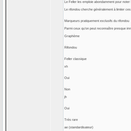
Le Feller les emploie abondamment pour noter l
Le rifondou cherche généralement à limiter ces
Marqueurs pratiquement exclusifs du rifondou
Parmi ceux qu’on peut reconnaître presque im
Graphème
Rifondou
Feller classique
xh
Oui
Non
jh
Oui
Très rare
ae (standardisateur)