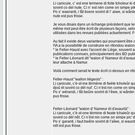
Li canicule, c’ est ene termene di foite tcholeur ki
sovint co del nute. Ci n’ est nén come on simpe pik d
Po s’ waeranti, i fåt boere sovint di l’ aiwe, si wår
nute est pus frisse.
Je vous disais dans un échange précédent que les
même mot peut être écrit de plusieurs façons, selon
utilisées dans les revues publiées actuellement: 
Au fait il existe deus variantes qui pourraient ê
l'IA a la possibilité de construire en rifondou walon. 
* le Feller-Haust avec l'accent de Liège, souvent app
publications connues, principalement des BD publi
* le Feller-Léonard dit "walon d' Nameur èt d'avaur
leur attache à Namur.
Voilà comment serait le texte écrit ci-dessus en ri
Feller-Haust "wallon liégeois" :
Li canicule, c’è-st-ine tèrmène di fwète tcholeûr q
djoû èt sovint co dèl nut'. Ci n’èst nin come on simp
Po s’ wèrandi, i fåt beûre sovint di l’êwe, si wårde
pus frisse.
Feller-Léonard "walon d' Nameur èt d'avaurlà" :
Li canicule, c’è-st-one tèrmine di fwate tchaleûr q
sovint co dèl nêt. Ci n’èst nin come on simpe pic' d
Po s’ garanti, i faut bwêre sovint di l’aîwe, si waur
nêt èst pus frisse.