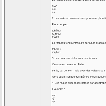
aiwe
coir
etc.
2. Les suites consonantiques purement phonét
Par exemple :
tchåleur
rafroedi
måjon
Le rifondou tend à introduire certaines graphies
tcholeur
måjhon
3. Les notations dialectales très locales
On trouve souvent en Feller :
ea, ia, oa, oe, etc., mais avec des valeurs stri
Alors qu’en rifondou ces mêmes lettres peuvent
4. Les finales apocopées notées par apostrop
Exemples :
nut’
dj’
qu’