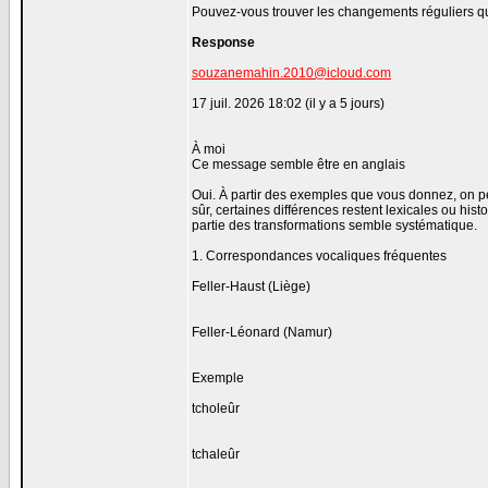
Pouvez-vous trouver les changements réguliers qu'
Response
souzanemahin.2010@icloud.com
17 juil. 2026 18:02 (il y a 5 jours)
À moi
Ce message semble être en anglais
Oui. À partir des exemples que vous donnez, on p
sûr, certaines différences restent lexicales ou h
partie des transformations semble systématique.
1. Correspondances vocaliques fréquentes
Feller-Haust (Liège)
Feller-Léonard (Namur)
Exemple
tcholeûr
tchaleûr