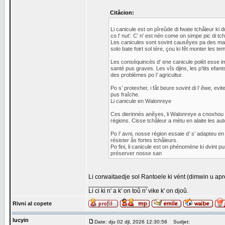
Citåcion:
Li canicule est on pîreûde di fwate tchåleur ki 
co l’ nut’. C’ n’ est nén come on simpe pic di tchå
Les canicules sont sovint causêyes pa des mass
solo bate foirt sol tére, çou ki fêt monter les t
Les conséquincès d’ ene canicule polèt esse im
santé pus graves. Les vîs djins, les p’tits efan
des problèmes po l’ agricultur.
Po s’ protexher, i fåt beure sovint di l’ êwe, evi
pus fraîche.
Li canicule en Walonreye
Ces dierinnès anêyes, li Walonreye a cnoxhou 
régions. Cisse tchåleur a mètu en alaite les aut
Po l’ avni, nosse région essaie d’ s’ adapteu e
résister ås fortes tchåleurs.
Po fini, li canicule est on phénomène ki dvint p
préserver nosse san
Li corwaitaedje sol Rantoele ki vént (dimwin u après
_________________
Li ci ki n' a k' on toû n' vike k' on djoû.
Rivni al copete
lucyin
Date: dju 02 djl, 2026 12:30:58
Sudjet: