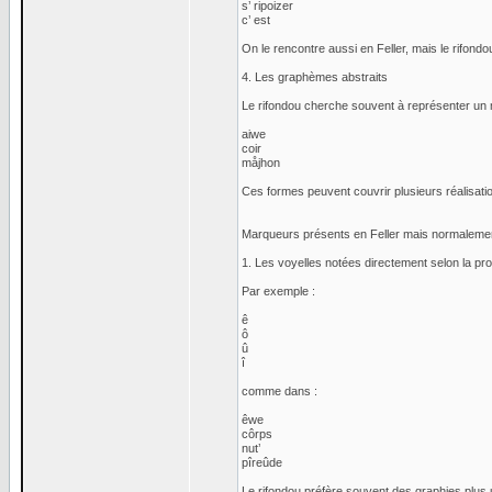
s’ ripoizer
c’ est
On le rencontre aussi en Feller, mais le rifondou
4. Les graphèmes abstraits
Le rifondou cherche souvent à représenter un
aiwe
coir
måjhon
Ces formes peuvent couvrir plusieurs réalisatio
Marqueurs présents en Feller mais normalemen
1. Les voyelles notées directement selon la pro
Par exemple :
ê
ô
û
î
comme dans :
êwe
côrps
nut’
pîreûde
Le rifondou préfère souvent des graphies plus u