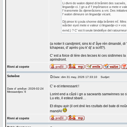
Li divni do walon dipind di bråmint des sacwès,
lingaedje-ci. I gn a d' l' impôrtance a mete e va
l' transmete ås djeneråcions a vni. Des initiati
l' walon dimeure on lingaedje vicant.
Dji pinse ki çoula shonne ddja bråmint mî. Mins 
wårder eyet mete e valeur ci lingaedje-ci » vos
evnd.) ? C' est li seule bindelêye del ratourneur
(a noter li candjmint, sins ki d' åye rén dmandé, di "
tchapeas, d' après çou k' dj' a scrît?).
C' est a foice di lére des tecses ki ces sistinmes la 
aprindront.
Rivni al copete
Solwève
Date: dim 31 may, 2026 17:33:10
Sudjet:
C' e-st interessant !
Date d' arivêye: 2026-02-24
Messaedjes: 6
Lorint end a cåzé i gn a sacwants samwinnes so s
Lu eto, il esteut sbaré…
Et dispu ayir (il ont dné les rzultats del bate di n
mandAI
Rivni al copete