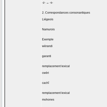
-z- → -s-
2. Correspondances consonantiques
Liégeois
Namurois
Exemple
wèrandi
garanti
remplacement lexical
cwèri
cachî
remplacement lexical
mohones