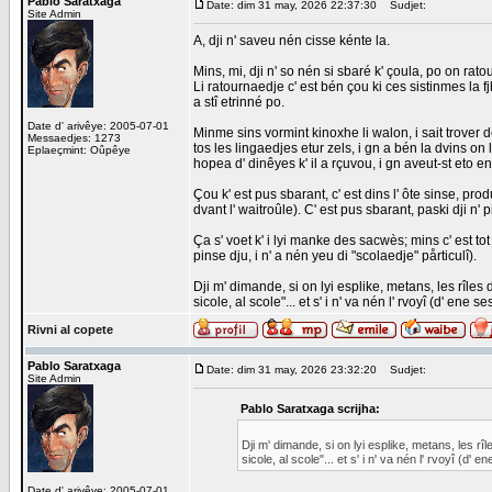
Pablo Saratxaga
Date: dim 31 may, 2026 22:37:30
Sudjet:
Site Admin
A, dji n' saveu nén cisse kénte la.
Mins, mi, dji n' so nén si sbaré k' çoula, po on rat
Li ratournaedje c' est bén çou ki ces sistinmes la f
a stî etrinné po.
Date d' arivêye: 2005-07-01
Minme sins vormint kinoxhe li walon, i sait trover
Messaedjes: 1273
tos les lingaedjes etur zels, i gn a bén la dvins 
Eplaeçmint: Oûpêye
hopea d' dinêyes k' il a rçuvou, i gn aveut-st eto en
Çou k' est pus sbarant, c' est dins l' ôte sinse, p
dvant l' waitroûle). C' est pus sbarant, paski dji n
Ça s' voet k' i lyi manke des sacwès; mins c' est tot
pinse dju, i n' a nén yeu di "scolaedje" pårticulî).
Dji m' dimande, si on lyi esplike, metans, les rîles d
sicole, al scole"... et s' i n' va nén l' rvoyî (d' ene 
Rivni al copete
Pablo Saratxaga
Date: dim 31 may, 2026 23:32:20
Sudjet:
Site Admin
Pablo Saratxaga scrijha:
Dji m' dimande, si on lyi esplike, metans, les rîle
sicole, al scole"... et s' i n' va nén l' rvoyî (d' 
Date d' arivêye: 2005-07-01