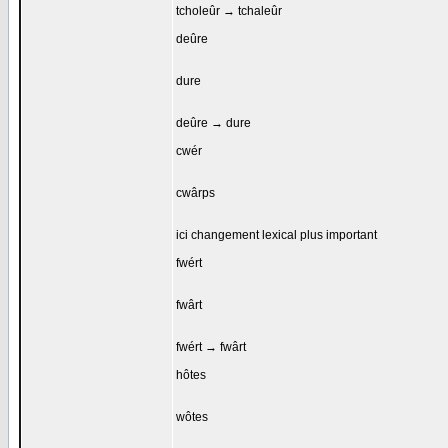
tcholeûr → tchaleûr
deûre
dure
deûre → dure
cwér
cwârps
ici changement lexical plus important
fwért
fwârt
fwért → fwârt
hôtes
wôtes