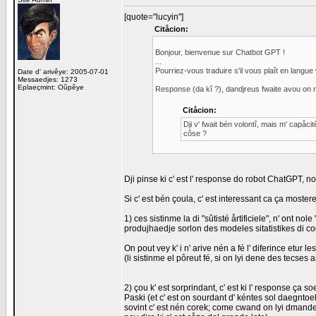
[quote="lucyin"]
Citåcion:
Bonjour, bienvenue sur Chatbot GPT !
...
Pourriez-vous traduire s'il vous plaît en langue
Date d' arivêye: 2005-07-01
Messaedjes: 1273
Eplaeçmint: Oûpêye
Response (da kî ?), dandjreus fwaite avou on r
Citåcion:
Dji v' fwait bén volontî, mais m' capåci
côse ?
Dji pinse ki c' est l' response do robot ChatGPT, n
Si c' est bén çoula, c' est interessant ca ça moster
1) ces sistinme la di "sûtisté årtificiele", n' ont no
produjhaedje sorlon des modeles sitatistikes di c
On pout vey k' i n' arive nén a fé l' diferince etur l
(li sistinme el pôreut fé, si on lyi dene des tecses 
2) çou k' est sorprindant, c' est ki l' response ça so
Paski (et c' est on sourdant d' kéntes sol daegntoel
sovint c' est nén corek; come cwand on lyi dmande e