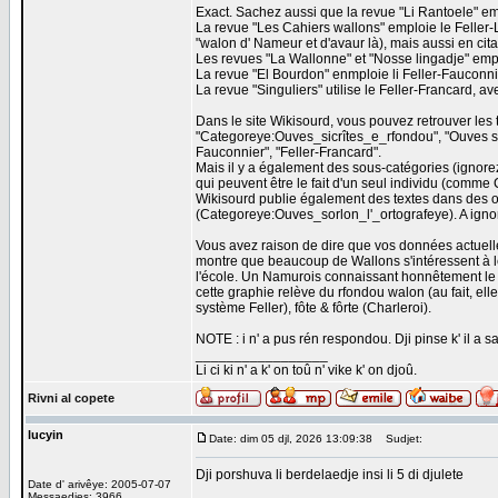
Exact. Sachez aussi que la revue "Li Rantoele" emp
La revue "Les Cahiers wallons" emploie le Feller
"walon d' Nameur et d'avaur là), mais aussi en citan
Les revues "La Wallonne" et "Nosse lingadje" empl
La revue "El Bourdon" enmploie li Feller-Fauconni
La revue "Singuliers" utilise le Feller-Francard, a
Dans le site Wikisourd, vous pouvez retrouver les t
"Categoreye:Ouves_sicrîtes_e_rfondou", "Ouves sicr
Fauconnier", "Feller-Francard".
Mais il y a également des sous-catégories (ignorez
qui peuvent être le fait d'un seul individu (comme
Wikisourd publie également des textes dans des 
(Categoreye:Ouves_sorlon_l'_ortografeye). A ignor
Vous avez raison de dire que vos données actuell
montre que beaucoup de Wallons s'intéressent à l
l'école. Un Namurois connaissant honnêtement le wal
cette graphie relève du rfondou walon (au fait, elle
système Feller), fôte & fôrte (Charleroi).
NOTE : i n' a pus rén respondou. Dji pinse k' il a s
_________________
Li ci ki n' a k' on toû n' vike k' on djoû.
Rivni al copete
lucyin
Date: dim 05 djl, 2026 13:09:38
Sudjet:
Dji porshuva li berdelaedje insi li 5 di djulete
Date d' arivêye: 2005-07-07
Messaedjes: 3966