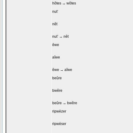
hôtes → wôtes
nut’
nêt
nut’ → nêt
êwe
aîwe
êwe → aîwe
beûre
bwêre
beûre → bwêre
ripwèzer
ripwèser