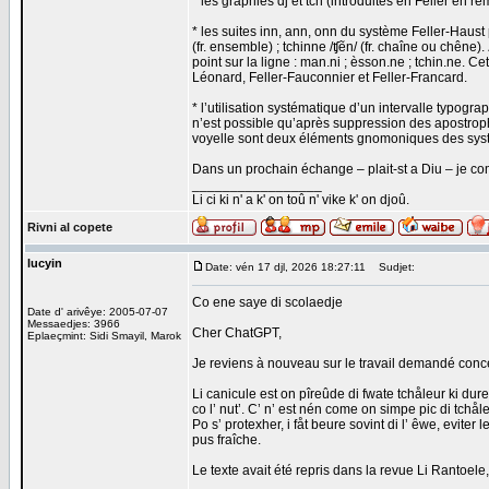
* les graphies dj et tch (introduites en Feller en
* les suites inn, ann, onn du système Feller-Haust pou
(fr. ensemble) ; tchinne /ʧẽn/ (fr. chaîne ou chêne).
point sur la ligne : man.ni ; èsson.ne ; tchin.ne. 
Léonard, Feller-Fauconnier et Feller-Francard.
* l’utilisation systématique d’un intervalle typog
n’est possible qu’après suppression des apostroph
voyelle sont deux éléments gnomoniques des systè
Dans un prochain échange – plait-st a Diu – je com
_________________
Li ci ki n' a k' on toû n' vike k' on djoû.
Rivni al copete
lucyin
Date: vén 17 djl, 2026 18:27:11
Sudjet:
Co ene saye di scolaedje
Date d' arivêye: 2005-07-07
Messaedjes: 3966
Cher ChatGPT,
Eplaeçmint: Sidi Smayil, Marok
Je reviens à nouveau sur le travail demandé conc
Li canicule est on pîreûde di fwate tchåleur ki dur
co l’ nut’. C’ n’ est nén come on simpe pic di tchåleu
Po s’ protexher, i fåt beure sovint di l’ êwe, eviter
pus fraîche.
Le texte avait été repris dans la revue Li Rantoele