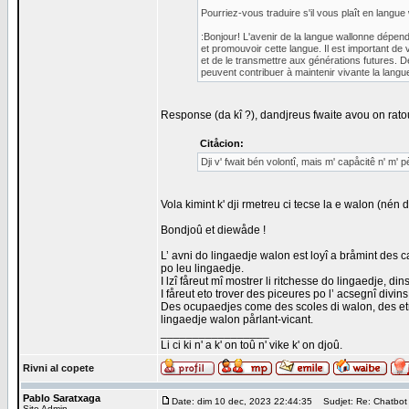
Pourriez-vous traduire s'il vous plaît en langue
:Bonjour! L'avenir de la langue wallonne dépen
et promouvoir cette langue. Il est important de 
et de le transmettre aux générations futures. D
peuvent contribuer à maintenir vivante la langu
Response (da kî ?), dandjreus fwaite avou on rato
Citåcion:
Dji v' fwait bén volontî, mais m' capåcitê n' m'
Vola kimint k' dji rmetreu ci tecse la e walon (nén
Bondjoû et diewåde !
L’ avni do lingaedje walon est loyî a bråmint des c
po leu lingaedje.
I lzî fåreut mî mostrer li ritchesse do lingaedje, d
I fåreut eto trover des piceures po l’ acsegnî divin
Des ocupaedjes come des scoles di walon, des etrev
lingaedje walon pårlant-vicant.
_________________
Li ci ki n' a k' on toû n' vike k' on djoû.
Rivni al copete
Pablo Saratxaga
Date: dim 10 dec, 2023 22:44:35
Sudjet: Re: Chatbot
Site Admin