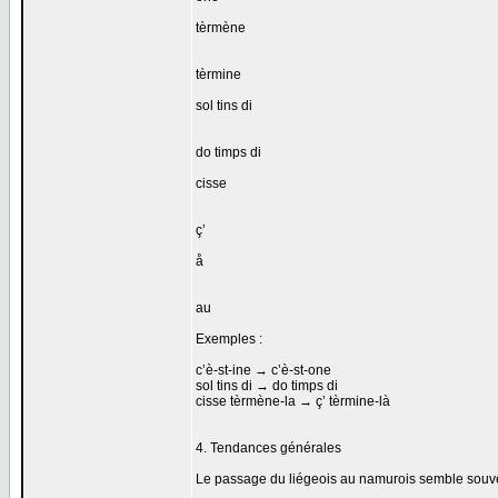
tèrmène
tèrmine
sol tins di
do timps di
cisse
ç’
å
au
Exemples :
c’è-st-ine → c’è-st-one
sol tins di → do timps di
cisse tèrmène-la → ç’ tèrmine-là
4. Tendances générales
Le passage du liégeois au namurois semble souve