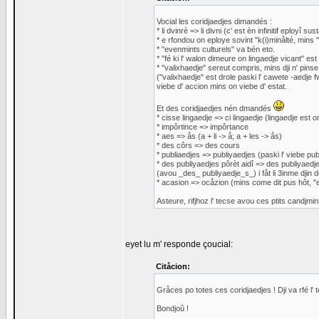
Vocial les coridjaedjes dimandés :
* li dvinrè => li divni (c' est èn infinitif eployî 
* e rfondou on eploye sovint "k(i)minålté, min
* "evenmints culturels" va bén eto.
* "fé ki l' walon dimeure on lingaedje vicant" est
* "valixhaedje" sereut compris, mins dji n' pin
("valixhaedje" est drole paski l' cawete -aedje fwa
viebe d' accion mins on viebe d' estat.
Et des coridjaedjes nén dmandés
* cisse lingaedje => ci lingaedje (lingaedje est om
* impôrtince => impôrtance
* aes => ås (a + li -> å; a + les -> ås)
* des côrs => des cours
* publiaedjes => publiyaedjes (paski l' viebe pu
* des publiyaedjes pôrèt aidî => des publiyaedjes 
(avou _des_ publiyaedje_s_) i fåt li 3inme djin do
* acasion => ocåzion (mins come dit pus hôt, "
Asteure, rifjhoz l' tecse avou ces ptits candjmin
eyet lu m' responde çoucial:
Citåcion:
Gråces po totes ces coridjaedjes ! Dji va rfé l
Bondjoû !