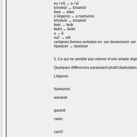
eu / eû → a / aî
tcholeûr → tchaleûr
êwe → aîwe
o liégeois → a namurois
tcholeûr → tchaleûr
fwér → fwâr
fwért → fwârt
u → ê
nut’ → nêt
certaines formes verbales en -zer deviennent -ser
ripwèzer → ripwèser
5. Ce qui ne semble pas relever d’une simple règ
Quelques différences paraissent plutôt dialectales 
Liégeois
Namurois
wèrandi
garanti
cwèri
cachî