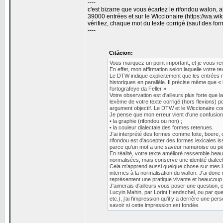
----
c'est bizarre que vous écartez le rifondou walon, 
39000 entrées et sur le Wiccionaire (https://wa.wi
vérifiez, chaque mot du texte corrigé (sauf des f
----
Citåcion:
Vous marquez un point important, et je vous re
En effet, mon affirmation selon laquelle votre t
Le DTW indique explicitement que les entrées no
historiques en parallèle. Il précise même que « l
l'ortografeye da Feller ».
Votre observation est d'ailleurs plus forte que
lexème de votre texte corrigé (hors flexions) 
argument objectif. Le DTW et le Wiccionaire co
Je pense que mon erreur vient d'une confusion
• la graphie (rifondou ou non) ;
• la couleur dialectale des formes retenues.
J'ai interprété des formes comme foite, boere, 
rifondou est d'accepter des formes lexicales i
parce qu'un mot a une saveur namuroise ou pica
En réalité, votre texte amélioré ressemble beau
normalisées, mais conserve une identité dialec
Cela m'apprend aussi quelque chose sur mes li
internes à la normalisation du wallon. J'ai donc
représentent une pratique vivante et beaucoup
J'aimerais d'ailleurs vous poser une question, c
Lucyin Mahin, par Lorint Hendschel, ou par quelq
etc.), j'ai l'impression qu'il y a derrière une 
savoir si cette impression est fondée.