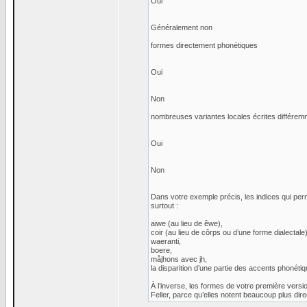
Oui
Généralement non
formes directement phonétiques
Oui
Non
nombreuses variantes locales écrites différem
Oui
Non
Dans votre exemple précis, les indices qui per
surtout :
aiwe (au lieu de êwe),
coir (au lieu de côrps ou d’une forme dialectale)
waeranti,
boere,
måjhons avec jh,
la disparition d’une partie des accents phonétique
À l’inverse, les formes de votre première vers
Feller, parce qu’elles notent beaucoup plus dire