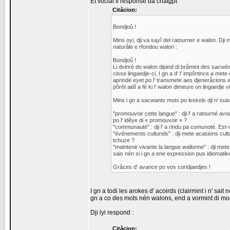
Et vocial li response da chatgpt
Citåcion:
Bondjoû !
Mins oyi, dji va sayî del ratourner e walon. Dji
naturåle e rfondou walon :
Bondjoû !
Li dvinrè do walon dipind di bråmint des sacwès
cisse lingaedje-ci. I gn a d' l' impôrtince a met
aprinde eyet po l' transmete aes djeneråcions a
pôrèt aidî a fé ki l' walon dimeure on lingaedje v
Mins i gn a sacwants mots po leskels dji n' sui
"promouvoir cette langue" : dji l' a ratourné av
po l' idêye di « promouvoir » ?
"communauté" : dji l' a rindu pa comunoté. Est-
"événements culturels" : dji mete acasions cult
tchuze ?
"maintenir vivante la langue wallonne" : dji mete
sais nén si i gn a ene expression pus idiomatik
Gråces d' avance po vos coridjaedjes !
I gn a todi les arokes d' acoirds (clairmint i n' sai
gn a co des mots nén walons, end a vormint di moe
Dji lyi respond :
Citåcion: