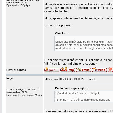
Messaedjes: 1273
Mmm, dins ene minme copene, l' agayon aprind foirt b
Eplaeçmint: Oûpêye
(avou les 5 trokes, les troes bodjes, les familes di v
cåzu nole flotche.
Mins, après çoula, novea berdelaedje; et la... tot a s
Et i sait dire pocwè:
Citåcion:
Li pus grand måvaisté po mi, c' est ki dji n' a
on côp a l' ôte, et dji n' sai nén candjî mes 
môde d' sicrire et shure les règles ki vos m' ba
C' est ene miete disbåtchant... li sistinme a les cap
"ritni" çou k' il aprind dins ene copene).
Rivni al copete
lucyin
Date: mie 01 djl, 2026 19:18:22
Sudjet:
Pablo Saratxaga scrijha:
Date d' arivêye: 2005-07-07
Messaedjes: 3966
Dj' a stî dmander l' minme a chatgpt.
Eplaeçmint: Sidi Smayil, Marok
I shonne k' i s' a bén amidré dispoy deus ans.
Souzane vént d' sayî por leye sicrire èn årtike pol 