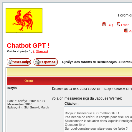
Forom di
FAQ
Cweri
Pr
Chatbot GPT !
Potchî al pådje
1
,
2
Shuvant
Djivêye des foroms di Berdelaedjes
->
Berdel
Oteur
lucyin
Date: lon 04 dec, 2023 12:22:18
Sudjet: Chatbot GPT
vola on messaedje riçû da Jacques Werner:
Date d' arivêye: 2005-07-07
Citåcion:
Messaedjes: 3966
Eplaeçmint: Sidi Smayil, Marok
Bonjour, bienvenue sur Chatbot GPT !
Pas besoin de créer un compte pour discuter avec
Sélectionnez la situation dans laquelle l'Intelli
Question libre
Sur quel domaine souhaitez-vous de l'aide ?