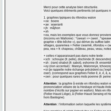
Merci pour cette analyse bien structurée.
Voici quelques éléments pertinents (et quelques n
1. graphies typiques du rifondou walon
• oe : boere
• ae : waeranti
• jh : måjhon
• xh
• ea, mais les exemples que vous donnez provien
(inconnu en Wallonie) : *cweari => cweri ; *speawe
graphie « tête-bêche »), qui dérive du suffixe lati
villages, quaremea = Feller cwarmê, rifondou « cw
pea, vea = fr. chapeau, château, peau, veau, notez
+ celles n’apparaissant pas dans notre texte :
• sch : schoupe (fr. pelle), dischinde (fr. descendre
• sh : (rare) shabot (fr. sabot), eshonne (fr. ensemb
• ey (non accentué) : Mareye, Walonreye, tchoezeye (f
• oi (je rappelle notre échange précédent ou j’expliqu
oser). (correspond aux graphies Feller ê, è, é, â, a,
• oen : pour quelques rares mots poenne (fr. peine)
Attention
: la graphie å existe en rifondou walon e
prononciation vélaire de la Hesbaye et Haute Arden
nombre d’écrits sur papier en wallon). Mais en rif
(Feller-Haust Liège), â (Feller-Haust Seraing et H
hors Bastogne).
Attention
: l’information selon laquelle les système