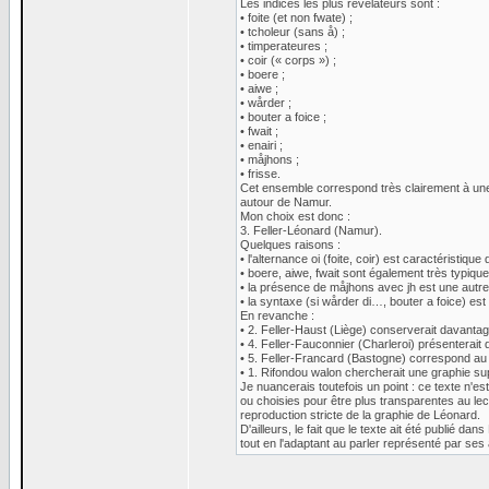
Les indices les plus révélateurs sont :
• foite (et non fwate) ;
• tcholeur (sans å) ;
• timperateures ;
• coir (« corps ») ;
• boere ;
• aiwe ;
• wårder ;
• bouter a foice ;
• fwait ;
• enairi ;
• måjhons ;
• frisse.
Cet ensemble correspond très clairement à un
autour de Namur.
Mon choix est donc :
3. Feller-Léonard (Namur).
Quelques raisons :
• l'alternance oi (foite, coir) est caractéristiq
• boere, aiwe, fwait sont également très typiq
• la présence de måjhons avec jh est une autre
• la syntaxe (si wårder di…, bouter a foice) e
En revanche :
• 2. Feller-Haust (Liège) conserverait davanta
• 4. Feller-Fauconnier (Charleroi) présenterait d
• 5. Feller-Francard (Bastogne) correspond au d
• 1. Rifondou walon chercherait une graphie supra
Je nuancerais toutefois un point : ce texte n'e
ou choisies pour être plus transparentes au le
reproduction stricte de la graphie de Léonard.
D'ailleurs, le fait que le texte ait été publié dan
tout en l'adaptant au parler représenté par ses 