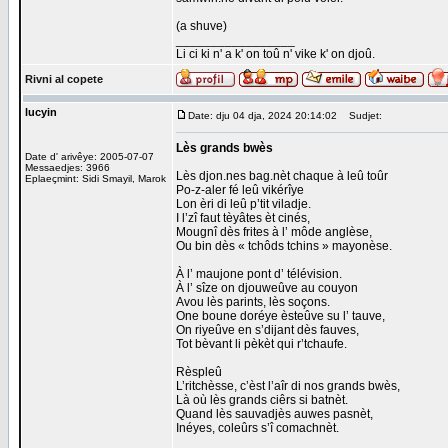
(a shuve)
_________________
Li ci ki n' a k' on toû n' vike k' on djoû.
Rivni al copete
lucyin
Date: dju 04 dja, 2024 20:14:02
Sudjet:
Lès grands bwès
Date d' arivêye: 2005-07-07
Messaedjes: 3966
Lès djon.nes bag.nèt chaque à leû toûr
Eplaeçmint: Sidi Smayil, Marok
Po-z-aler fé leû vikérîye
Lon èri di leû p’tit viladje.
I l’zî faut tèyâtes èt cinés,
Mougnî dès frites à l’ môde anglèse,
Ou bin dès « tchôds tchins » mayonèse.
À l’ maujone pont d’ télévision.
À l’ sîze on djouweûve au couyon
Avou lès parints, lès soçons.
One boune doréye èsteûve su l’ tauve,
On riyeûve en s’dijant dès fauves,
Tot bèvant li pèkèt qui r’tchaufe.
Rèspleû
L’ritchèsse, c’èst l’aîr di nos grands bwès,
Là où lès grands ciêrs si batnèt.
Quand lès sauvadjès auwes pasnèt,
Inéyes, coleûrs s’î comachnèt.