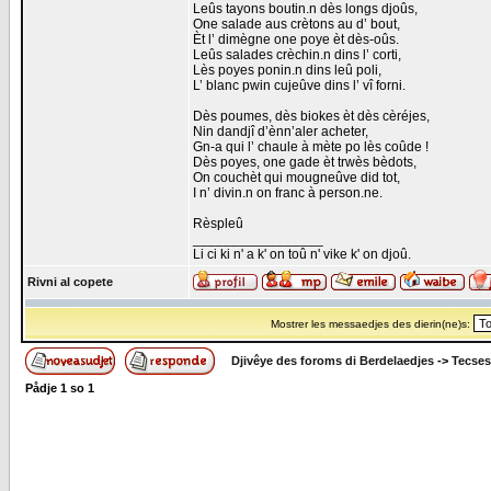
Leûs tayons boutin.n dès longs djoûs,
One salade aus crètons au d’ bout,
Èt l’ dimègne one poye èt dès-oûs.
Leûs salades crèchin.n dins l’ corti,
Lès poyes ponin.n dins leû poli,
L’ blanc pwin cujeûve dins l’ vî forni.
Dès poumes, dès biokes èt dès cèréjes,
Nin dandjî d’ènn’aler acheter,
Gn-a qui l’ chaule à mète po lès coûde !
Dès poyes, one gade èt trwès bèdots,
On couchèt qui mougneûve did tot,
I n’ divin.n on franc à person.ne.
Rèspleû
_________________
Li ci ki n' a k' on toû n' vike k' on djoû.
Rivni al copete
Mostrer les messaedjes des dierin(ne)s:
Djivêye des foroms di Berdelaedjes
->
Tecses
Pådje
1
so
1