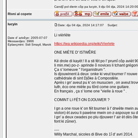
Candjî pol dierin côp pa lucyin, li dju 04 dja, 2024 14:20:0
Rivni al copete
lucyin
Date: dju 04 dja, 2024 14:17:07
Sudjet:
Li vièrlète
Date d' arivêye: 2005-07-07
Messaedjes: 3966
https://wa.wikipedia.org/wiki/Vierlete
Eplaeçmint: Sidi Smayil, Marok
ONE MIÈTE D' ISTWÊRE
Ké drole di kayèt ! Il a sti fét po l' prumî côp aviè
li min.me) po-z- aprinde ô novices li tchant grégor
Ça s' lomeuve " l'organistrum ".
Is djouwinent à deux :onke ki veut tourner l' rouwe 
cathèdrale di sint Djôke à Compostèle.
Après i gn' aveut pu k' on musucien , on aveut trové
luth, éco one miète pu tôrd come one guitare.
En français , ça s' lome one "vielle à roue " .
COMINT LI FÉT-ON DJOUWER ?
I gn a one roue k' on fét tourner à l' drwète mwin 
violon) èt avou li pawène mwin on-z-aspouye su dès 
I gn' a deux cwades po plu djouwer l' air èt dès ôte
font ki zûner).
----
Willy Marchal, sicoles di Bive do 1î d' avri 2014.