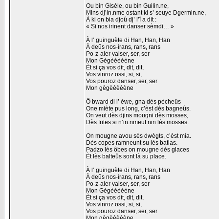
Ou bin Gisèle, ou bin Guilin.ne,
Mins dj’in.nme ostant ki s’ seuye Dgermin.ne,
À ki on bia djoû dj’ l’î a dit :
« Si nos irinent danser sèmdi… »
À l’ guinguète di Han, Han, Han
À deûs nos-irans, rans, rans
Po-z-aler valser, ser, ser
Mon Gègèèèèène
Èt si ça vos dit, dit, dit,
Vos vinroz ossi, si, si,
Vos pouroz danser, ser, ser
Mon gègèèèèène
Ô bward di l’ éwe, gna dès pècheûs
One miète pus long, c’èst dès bagneûs.
On veut dès djins mougni dès mosses,
Dès frites si n’in.nmeut nin lès mosses.
On mougne avou sès dwègts, c’èst mia.
Dès copes ramneunt su lès batias.
Padzo lès ôbes on mougne dès glaces
Èt lès balteûs sont là su place.
À l’ guinguète di Han, Han, Han
À deûs nos-irans, rans, rans
Po-z-aler valser, ser, ser
Mon Gègèèèèène
Èt si ça vos dit, dit, dit,
Vos vinroz ossi, si, si,
Vos pouroz danser, ser, ser
Mon gègèèèèène