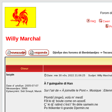
Forom di
FAQ
Cweri
Pr
Willy Marchal
Djivêye des foroms di Berdelaedjes
->
Tecses
Oteur
lucyin
Date: mie 30 nôv, 2022 21:06:25
Sudjet: Willy Marchal
À l’ guinguète di Han
Date d' arivêye: 2005-07-07
Messaedjes: 3966
Sur l’air de « À joinville le Pont ». Musique : Etie
Eplaeçmint: Sidi Smayil, Marok
Plombî zingeû, volà m’ mestî
Fôt ki dj’ boute come on-assotî.
Ç’ ki dj’ ratind c’èst l’ fin dèle samwin.ne
Po frékenter li grande Djermin.ne