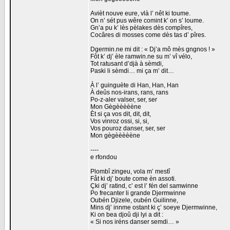
Avièt nouve eure, vlà l’ nêt ki toume.
On n’ sét pus wêre comint k’ on s’ loume.
Gn’a pu k’ lès pèlakes dès compîres,
Cocâres di mosses come dès tas d’ pîres.
Dgermin.ne mi dit : « Dj’a mô mès gngnos ! »
Fôt k’ dj’ èle ramwin.ne su m’ vî vélo,
Tot ratusant d’djà à sèmdi,
Paski li sèmdi… mi ça m’ dit…
À l’ guinguète di Han, Han, Han
À deûs nos-irans, rans, rans
Po-z-aler valser, ser, ser
Mon Gègèèèèène
Èt si ça vos dit, dit, dit,
Vos vinroz ossi, si, si,
Vos pouroz danser, ser, ser
Mon gègèèèèène
----
e rfondou
Plombî zingeu, vola m’ mestî
Fåt ki dj’ boute come èn assoti.
Çki dj’ ratind, c’ est l’ fén del samwinne
Po frecanter li grande Djermwinne
Oubén Djizele, oubén Guilinne,
Mins dj’ innme ostant ki ç’ soeye Djermwinne,
Ki on bea djoû dji lyi a dit :
« Si nos iréns danser semdi… »