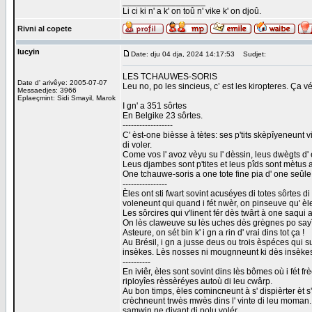
_________________
Li ci ki n' a k' on toû n' vike k' on djoû.
Rivni al copete
lucyin
Date: dju 04 dja, 2024 14:17:53
Sudjet:
LES TCHAUWES-SORlS
Date d' arivêye: 2005-07-07
Leu no, po les sincieus, c’ est les kiropteres. Ça v
Messaedjes: 3966
Eplaeçmint: Sidi Smayil, Marok
I gn' a 351 sôrtes
En Belgike 23 sôrtes.
------------------
C' èst-one bièsse à tètes: ses p'tits skèpîyeneunt vi
di voler.
Come vos l' avoz vèyu su l' dèssin, leus dwègts d' è
Leus djambes sont p'tites et leus pîds sont mètus 
One tchauwe-soris a one tote fine pia d' one seûle pî
----------------
Èles ont sti fwart sovint acuséyes di totes sôrtes d
voleneunt qui quand i fét nwèr, on pinseuve qu' èl
Les sôrcires qui v'linent fér dès twârt à one saqui
On lès claweuve su lès uches dès grègnes po sayî d
Asteure, on sét bin k' i gn a rin d' vrai dins tot ça !
Au Brésil, i gn a jusse deus ou trois èspéces qui 
insèkes. Lès nosses ni mougnneunt ki dès insèkes 
----------
En iviêr, èles sont sovint dins lès bômes où i fét 
riployîes rèssèréyes autoù di leu cwârp.
Au bon timps, èles comincneunt à s' dispièrter èt s'
crèchneunt trwès mwès dins l' vinte di leu moman. On
samwin.ne divant di polu volér.