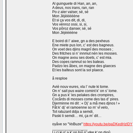
Al guinguete di Han, an, an,
A deus, nos irans, ran, ran
Po-z aler valser, sé, sé
Mon Jèjèèèèène
Et si ça vos dit, di, di,
Vos vénroz ossi, si, si,
Vos pôroz danser, sé, sé
Mon Jèjèèèène
E boird di l’ aiwe, gn a des pexheus
Ene miete pus lon, c’ est des bagneus.
On voet des djins magnî des mosses ;
Des fritches si n’ innmut nén les mosses.
On magne avou ses doets, c’ est mia.
Des copes ramnut so les bateas.
Padzo les åbes, on magne des glaeces
Et les balteus sont la sol plaece.
å resploe
Aviè nouv eures, vla l’ nute ki tome.
On n’ sait pus waire comint k’ on s’ lome.
Gn a pus k’ les pelakes des crompires,
Cocårds di mosses come des tas d’ pires.
Djerminne mi dit : « Dj’ a må mes djnos ! »
Fåt k’ dj’ el ramoenne so m’ vî velo,
Tot ratuzant ddja a semdi,
Paski li semdi… mi, ça m’ dit…
oyåve so "VoBuze"
https://youtu.be/qaDKedHzlDY
_________________
Li ci ki n' a k' on toû n' vike k' on djoû.