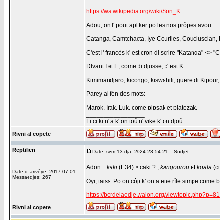
https://wa.wikipedia.org/wiki/Son_K
Adou, on l' pout apliker po les nos prôpes avou:
Catanga, Camtchacta, Iye Couriles, Coucluscla
C'est l' francès k' est cron di scrire "Katanga" <> 
DIvant I et E, come di djusse, c' est K:
Kimimandjaro, kicongo, kiswahili, guere di Kipou
Parey al fén des mots:
Marok, Irak, Luk, come pipsak et platezak.
_________________
Li ci ki n' a k' on toû n' vike k' on djoû.
Rivni al copete
Reptilien
Date: sem 13 dja, 2024 23:54:21
Sudjet:
Adon...
kaki
(E34) > caki ? ;
kangourou
et
koala
(
ci
Date d' arivêye: 2017-07-01
Messaedjes: 267
Oyi, taiss. Po on côp k' on a ene rîle simpe come b
https://berdelaedje.walon.org/viewtopic.php?p=
Rivni al copete