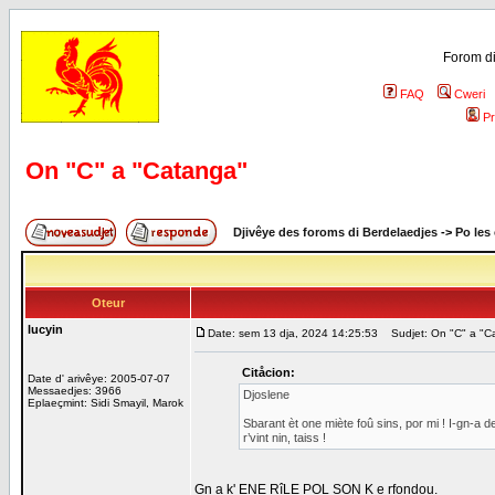
Forom di
FAQ
Cweri
Pr
On "C" a "Catanga"
Djivêye des foroms di Berdelaedjes
->
Po les
Oteur
lucyin
Date: sem 13 dja, 2024 14:25:53
Sudjet: On "C" a "C
Citåcion:
Date d' arivêye: 2005-07-07
Messaedjes: 3966
Djoslene
Eplaeçmint: Sidi Smayil, Marok
Sbarant èt one miète foû sins, por mi ! I-gn-a de
r’vint nin, taiss !
Gn a k' ENE RîLE POL SON K e rfondou.