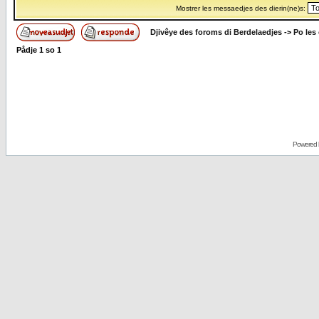
Mostrer les messaedjes des dierin(ne)s:
Djivêye des foroms di Berdelaedjes
->
Po les
Pådje
1
so
1
Powered