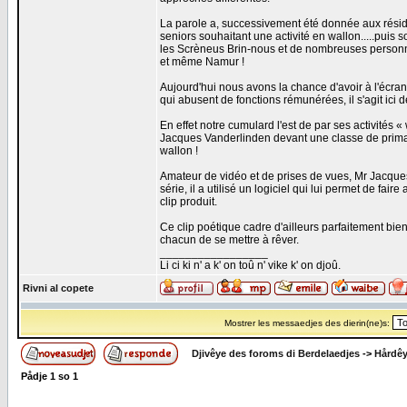
La parole a, successivement été donnée aux résid
seniors souhaitant une activité en wallon.....pui
les Scrèneus Brin-nous et de nombreuses personne
et même Namur !
Aujourd'hui nous avons la chance d'avoir à l'écran
qui abusent de fonctions rémunérées, il s'agit ici de
En effet notre cumulard l'est de par ses activités 
Jacques Vanderlinden devant une classe de primai
wallon !
Amateur de vidéo et de prises de vues, Mr Jacques 
série, il a utilisé un logiciel qui lui permet de fair
clip produit.
Ce clip poétique cadre d'ailleurs parfaitement bien
chacun de se mettre à rêver.
_________________
Li ci ki n' a k' on toû n' vike k' on djoû.
Rivni al copete
Mostrer les messaedjes des dierin(ne)s:
Djivêye des foroms di Berdelaedjes
->
Hårdê
Pådje
1
so
1