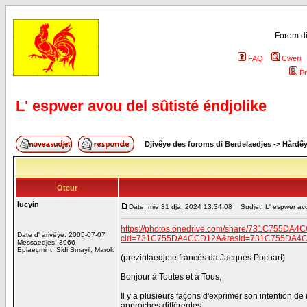
Forom di
FAQ
Cweri
Pr
L' espwer avou del sûtisté éndjolike
Djivêye des foroms di Berdelaedjes
->
Hårdê
Oteur
lucyin
Date: mie 31 dja, 2024 13:34:08
Sudjet: L' espwer avou
https://photos.onedrive.com/share/731C755DA
Date d' arivêye: 2005-07-07
cid=731C755DA4CCD12A&resId=731C755DA4CCD
Messaedjes: 3966
Eplaeçmint: Sidi Smayil, Marok
(prezintaedje e francès da Jacques Pochart)
Bonjour à Toutes et à Tous,
Il y a plusieurs façons d'exprimer son intention de 
approches différentes.