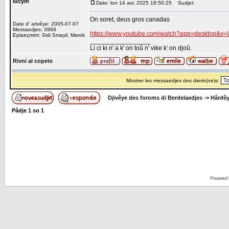
lucyin
Date: lon 14 avr, 2025 18:50:25
Sudjet:
On soret, deus gros canadas
Date d' arivêye: 2005-07-07
Messaedjes: 3966
https://www.youtube.com/watch?app=desktop&v
Eplaeçmint: Sidi Smayil, Marok
_________________
Li ci ki n' a k' on toû n' vike k' on djoû.
Rivni al copete
Mostrer les messaedjes des dierin(ne)s:
Djivêye des foroms di Berdelaedjes
->
Hårdê
Pådje
1
so
1
Powered