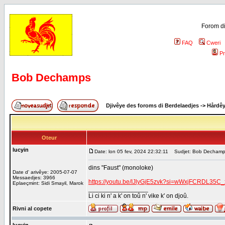
Forom di
FAQ
Cweri
Pr
Bob Dechamps
Djivêye des foroms di Berdelaedjes
->
Hårdê
Oteur
lucyin
Date: lon 05 fev, 2024 22:32:11
Sudjet: Bob Decham
dins "Faust" (monoloke)
Date d' arivêye: 2005-07-07
Messaedjes: 3966
https://youtu.be/IJlyGjE5zvk?si=wWxjFCRDL35C
Eplaeçmint: Sidi Smayil, Marok
_________________
Li ci ki n' a k' on toû n' vike k' on djoû.
Rivni al copete