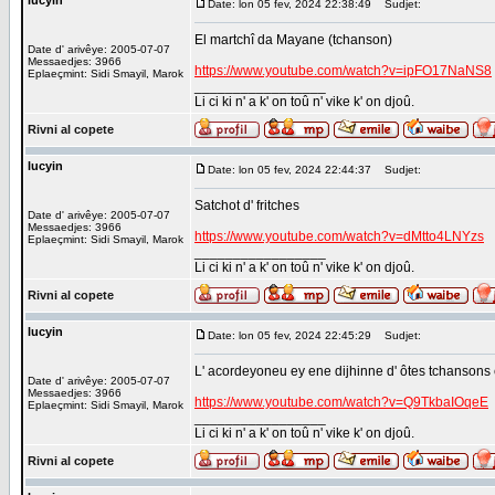
lucyin
Date: lon 05 fev, 2024 22:38:49
Sudjet:
El martchî da Mayane (tchanson)
Date d' arivêye: 2005-07-07
Messaedjes: 3966
https://www.youtube.com/watch?v=ipFO17NaNS8
Eplaeçmint: Sidi Smayil, Marok
_________________
Li ci ki n' a k' on toû n' vike k' on djoû.
Rivni al copete
lucyin
Date: lon 05 fev, 2024 22:44:37
Sudjet:
Satchot d' fritches
Date d' arivêye: 2005-07-07
Messaedjes: 3966
https://www.youtube.com/watch?v=dMtto4LNYzs
Eplaeçmint: Sidi Smayil, Marok
_________________
Li ci ki n' a k' on toû n' vike k' on djoû.
Rivni al copete
lucyin
Date: lon 05 fev, 2024 22:45:29
Sudjet:
L' acordeyoneu ey ene dijhinne d' ôtes tchansons
Date d' arivêye: 2005-07-07
Messaedjes: 3966
https://www.youtube.com/watch?v=Q9TkbaIOqeE
Eplaeçmint: Sidi Smayil, Marok
_________________
Li ci ki n' a k' on toû n' vike k' on djoû.
Rivni al copete