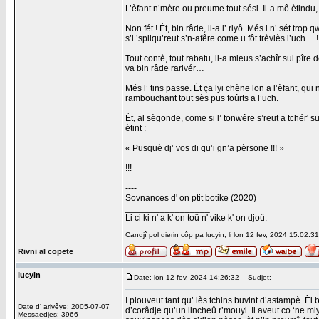
L’èfant n’mère ou preume tout sési. Il-a mô ètind
Non fét ! Èt, bin râde, il-a l’ riyô. Més i n’ sét tr
s’i ’spliqu’reut s’n-afêre come u fôt trèviès l’uch… 
Tout contè, tout rabatu, il-a mieus s’achîr sul pîre
va bin râde rarivér…
Més l’ tins passe. Èt ça lyi chène lon a l’èfant, qui
rambouchant tout sès pus foûrts a l’uch.
Èt, al sègonde, come si l’ tonwêre s’reut a tchérʹ s
ètint :
« Pusquè dj’ vos di qu’i gn’a pèrsone !!! »
!!!
----
Sovnances d' on ptit botike (2020)
_________________
Li ci ki n' a k' on toû n' vike k' on djoû.
Candjî pol dierin côp pa lucyin, li lon 12 fev, 2024 15:02:31
Rivni al copete
lucyin
Date: lon 12 fev, 2024 14:26:32
Sudjet:
I plouveut tant qu’ lès tchins buvint d’astampè. Èl
Date d' arivêye: 2005-07-07
d’corâdje qu’un lincheû r’mouyi. Il aveut co ‘ne miyè
Messaedjes: 3966