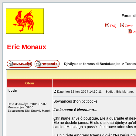
Forom di
FAQ
Cweri
Pr
Eric Monaux
Djivêye des foroms di Berdelaedjes
->
Tecses
Oteur
lucyin
Date: lon 12 fev, 2024 14:19:11
Sudjet: Eric Monaux
Sovnances d' on ptit botike
Date d' arivêye: 2005-07-07
Messaedjes: 3966
Il mio nome è Nessumo…
Eplaeçmint: Sidi Smayil, Marok
Christiane arive ô boutique. Èle a quarante èt dès-
Èle nè dèstèle jamés. Èt èle è-st-ossi djintîye qu’è
camion Mestdagh a passè : èle trouve adon sins man
’La bin râde èsʹ grand tchèna d’ojêrʹ t’t-a l’eûre ri