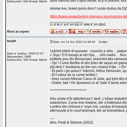
souv’nances dès s’djon.nèsse, èt p’in preumî, tout
Eplaeçmint: Sidi Smayil, Marok
minme live, boket rprins dins l' conte-rindou da D
https://www.areaw.be/eric-monaux-souvnances-din-
_________________
Li ci ki n' a k' on toû n' vike k' on djoû.
Rivni al copete
lucyin
Date: lon 12 fev, 2024 14:28:40
Sudjet:
I pârlint bètch èt queuwe : coureûs a vélo… pidjo
Date d' arivêye: 2005-07-07
« Siya ! D’é travayi al vèr’riye,… chîs mwès… Nos ‘s
Messaedjes: 3966
potikèts pou lès fârmacïyes, branmint dès ramasse 
Eplaeçmint: Sidi Smayil, Marok
- Oyi ! Come Berthe èt sès piles dè sayas an galvani
pîd dins l’ boutiquia qu’èle vos criyeut d’dja : « Èn
- Èt pwîs i-gn-aveut l’ mârchô, Arthur Demoulin, q
- Et l’odeur de la corne brûlée !
- Avez coneû Alfonse Carou èt Julia, qui fyint dès
- Diabe, twè ! On djouweut co al’ bale ô tamis ado
**************************
Dès sclats d’ôr djibotint pa t’-tavô. L’eûwe èrglatic
astantches. Come ène fowène, èle s’èstitcheut dins
Lontins èle chûveut s’ voye insi, canâye èt tranquî
afèrnouyîe p’in court toûrnant, èle sè toûrminteut,
----
dins: Fredi & Simone (2023)
_________________