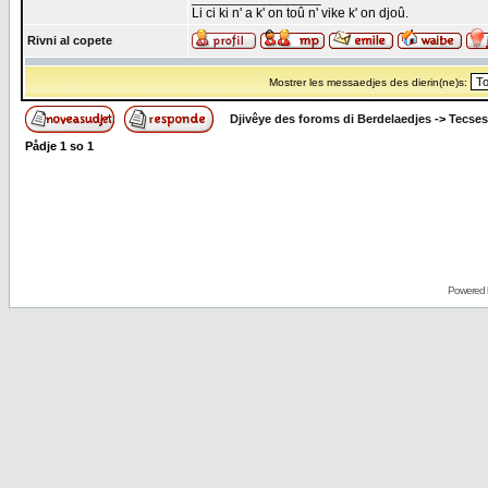
Li ci ki n' a k' on toû n' vike k' on djoû.
Rivni al copete
Mostrer les messaedjes des dierin(ne)s:
Djivêye des foroms di Berdelaedjes
->
Tecses
Pådje
1
so
1
Powered