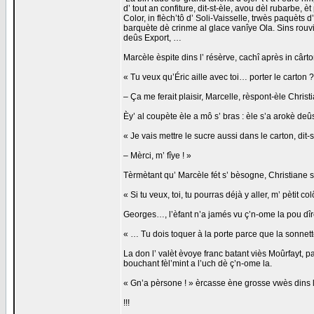
d’ tout an confiture, dit-st-èle, avou dèl rubarbe,
Color, in flèch’tô d’ Soli-Vaisselle, trwès paquèt
barquète dè crinme al glace vanîye Ola. Sins rouviy
deûs Export, …
Marcèle èspite dins l’ résèrve, cachî après in cârton
« Tu veux qu’Éric aille avec toi… porter le carton ?
– Ça me ferait plaisir, Marcelle, rèspont-èle Chri
Èy’ al coupète èle a mô s’ bras : èle s’a arokè d
« Je vais mettre le sucre aussi dans le carton, dit
– Mèrci, m’ fîye ! »
Tèrmètant qu’ Marcèle fét s’ bèsogne, Christiane sè
« Si tu veux, toi, tu pourras déjà y aller, m’ pètit
Georges…, l’èfant n’a jamés vu ç’n-ome la pou dîr
« … Tu dois toquer à la porte parce que la sonnet
La don l’ valèt èvoye franc batant viès Moûrfayt, p
bouchant fèl’mint a l’uch dè ç’n-ome la.
« Gn’a pèrsone ! » èrcasse ène grosse vwès dins 
!!!