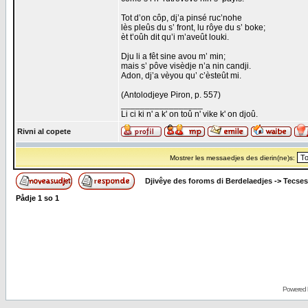
Tot d’on côp, dj’a pinsé ruc’nohe
lès pleûs du s’ front, lu rôye du s’ boke;
èt t’oûh dit qu’i m’aveût louki.
Dju li a fêt sine avou m’ min;
mais s’ pôve visèdje n’a nin candji.
Adon, dj’a vèyou qu’ c’èsteût mi.
(Antolodjeye Piron, p. 557)
_________________
Li ci ki n' a k' on toû n' vike k' on djoû.
Rivni al copete
Mostrer les messaedjes des dierin(ne)s:
Djivêye des foroms di Berdelaedjes
->
Tecses
Pådje
1
so
1
Powered