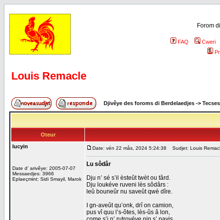
Forom di
FAQ
Cweri
Pr
Louis Remacle
Djivêye des foroms di Berdelaedjes
->
Tecses
Oteur
lucyin
Date: vén 22 mås, 2024 5:24:38
Sudjet: Louis Remac
Lu sôdâr
Date d' arivêye: 2005-07-07
Messaedjes: 3966
Dju n’ sé s’il èsteût twèt ou târd.
Eplaeçmint: Sidi Smayil, Marok
Dju loukéve ruveni lès sôdârs :
leû bouneûr nu saveût qwè dîre.
I gn-aveût qu’onk, drî on camion,
pus vî quu l’s-ôtes, lès-ûs â lon,
come s’i n’ rutrovéve nin s’ payis.