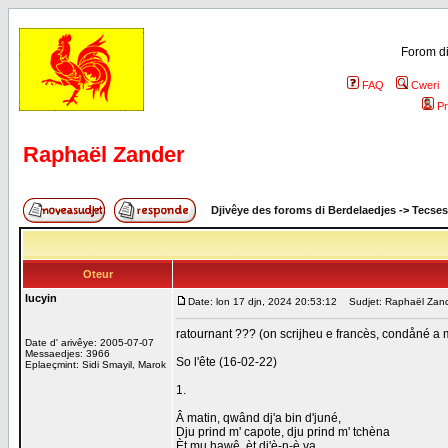
Forom di
FAQ
Cweri
Pr
Raphaël Zander
Djivêye des foroms di Berdelaedjes
->
Tecses
Oteur
lucyin
Date: lon 17 djn, 2024 20:53:12
Sudjet: Raphaël Zan
ratournant ??? (on scrijheu e francès, condåné a m
Date d' arivêye: 2005-07-07
Messaedjes: 3966
So l'ête (16-02-22)
Eplaeçmint: Sidi Smayil, Marok
1.
Â matin, qwând dj'a bin d'juné,
Dju prind m' capote, dju prind m' tchèna
Èt mu hawê, èt dj'è-n-è va.