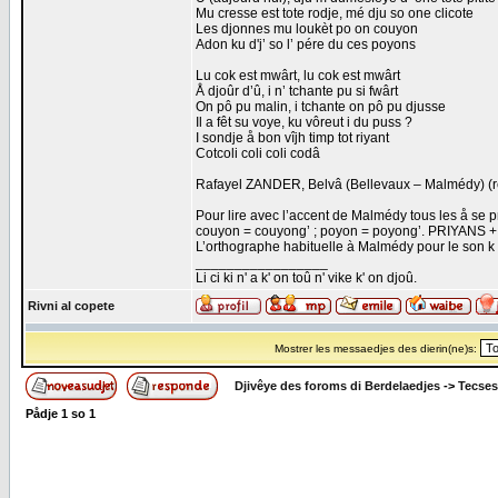
Mu cresse est tote rodje, mé dju so one clicote
Les djonnes mu loukèt po on couyon
Adon ku d'j’ so l’ pére du ces poyons
Lu cok est mwârt, lu cok est mwârt
Å djoûr d’û, i n’ tchante pu si fwârt
On pô pu malin, i tchante on pô pu djusse
Il a fêt su voye, ku vôreut i du puss ?
I sondje å bon vîjh timp tot riyant
Cotcoli coli coli codâ
Rafayel ZANDER, Belvâ (Bellevaux – Malmédy) (re
Pour lire avec l’accent de Malmédy tous les å se p
couyon = couyong’ ; poyon = poyong’. PRIYANS + 
L’orthographe habituelle à Malmédy pour le son k
_________________
Li ci ki n' a k' on toû n' vike k' on djoû.
Rivni al copete
Mostrer les messaedjes des dierin(ne)s:
Djivêye des foroms di Berdelaedjes
->
Tecses
Pådje
1
so
1