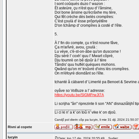
I sont coûqués duzo l' wazon :
Èt asteùre, çu n'èst quu d' l'ânsine,
Dol bone ânsine qu'ècrâxhe mu tère,
Qui fêt crèche dès belès crompîres:
C'èst çoulà d' èsse prôpriyétêre
D'on tchâmp d' crompîres à costé d' l'ête.
5.
À l' fin do compte, çu n'èst noune fâve,
Ça m'arîvrè, avou, çoulà :
Lu vèye, c'è-st-on-âbe qu'on duscorne !
Dju sèrè l' coxh' quu l' Mwart côprè,
Dju toumrè on bê djoûr à l' tère
Tândis' quu huflèt quéques mohons.
Qwând qu'on m' troûvrè d'vins lès crompîres.
On m'èfoyrè diondânt so l'ête.
tchanté å cäbaret d' Limerlé pa Benoet & Sevrine a
oyåve so VoBuze a l' adresse:
https://youtu.be/SlGMFrwJt7A
Li scrijha "ân" riprezinte li son "AN" disnaziålijhî
_________________
Li ci ki n' a k' on toû n' vike k' on djoû.
Candjî pol dierin côp pa lucyin, li mie 31 djl, 2024 21:50:37
Rivni al copete
lucyin
Date: lon 17 djn, 2024 20:55:49
Sudjet: