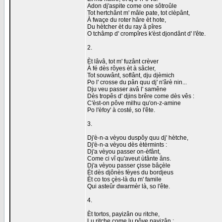
Adon dj'aspite come one sôtroûle
Tot hertchânt m' mâle pate, tot clèpânt,
À fwaçe du roter hâre èt hote,
Du hètcher èt du ray â pîres
O tchâmp d' crompîres k'èst djondânt d' l'ête.
2.
Èt lâvâ, tot m' fuzânt crèver
À fé dès rôyes èt à sâcler,
Tot souwânt, soflânt, dju djèmich
Po l' crosse du pân quu dj' n'ârè nin...
Dju veu passer avâ l' samêne
Dès tropês d' djins brêre come dès vês :
C'èst-on pôve milhu qu'on-z-amine
Po l'èfoy' à costé, so l'ête.
3.
Dj'è-n-a vèyou duspôy quu dj' hètche,
Dj'è-n-a vèyou dès ètèrmints :
Dj'a vèyou passer on-èfânt,
Come ci vî qu'aveut ùtânte âns.
Dj'a vèyou passer çisse bâçèle
Èt dès djônès fèyes du bordjeus
Èt co tos çès-là du m' famile
Qui asteûr dwarmèr là, so l'ête.
4.
Èt tortos, payizân ou ritche,
Lu ritche come lu pôve payizân :