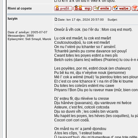
Li ci ki n' a k' on toû n' vike k' on djoû.
Rivni al copete
lucyin
Date: lon 17 djn, 2024 20:57:00
Sudjet:
Oneûr å vîh cok. (so l’êr du : Mon coq est mort).
Date d' arivêye: 2005-07-07
Messaedjes: 3966
Lu cok est mwârt, lu cok est mwârt
Eplaeçmint: Sidi Smayil, Marok
Coutcouloudjoû, lu cok est mwârt
On nu l’vièrè pu tchanter so l’ ansènî.
Tchantrè jamês pu come davance sol pouyî
Cwant totes les poyes estint a mes pîs
Betch ozès (dans les) wêbes (Prairies) lu cou è-n 
Les poyètes, por mi, estint clouk (en chaleurs)
Pu bê ku mi, dju n’vèyéve nouk (personne)
Mé l’ cok a wémé (mué) ‘la pierdou totes ses plo
Et c’est co one tchance k’ i na rin d’ôte ki toume
Du totes les coleûrs estént mu cawe
Priyans l’Bon Diu po lu raveur maw (mûr, bien cons
Dj’ esteu fîr, dju rlèvéve lu cresse
Dju hånéve (pavanais), dju vanteuve mi fwèce
Asteure, c’est fini, cotcoli cotcoda
Dju so duvni vîh ; les cokês bin vicants
Mu hapèt les poyes, les héves (les coquilles), lu pâ
Cocori cori cori codâ.
On rnård nu m’ a jamê djondou
A tos les côps, ‘l esteut batou
Û (aujourd’hui), dju m’dumesfeye d’ one tote pitite