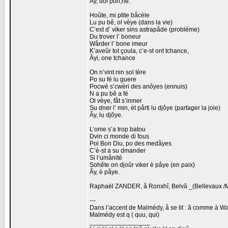
Ay, dol pon,ne.
Hoûte, mi ptite båcèle
Lu pu bê, ol vèye (dans la vie)
C’est d’ viker sins astrapåde (problème)
Du trover l’ boneur
Wårder l’ bone imeur
K’aveûr tot çoula, c’e-st ont tchance,
Âyi, one tchance
On n’vint nin sol tère
Po su fé lu guere
Pocwè s’cwèri des anôyes (ennuis)
N a pu bê a fé
Ol vèye, fåt s’inmer
Su dner l’ min, èt pårti lu djôye (partager la joie)
Ây, lu djôye.
L’ome s’a trop batou
Dvin ci monde di fous
Pol Bon Diu, po des medåyes
C’è-st a su dmander
Si l’umånité
Sohête on djoûr viker è påye (en paix)
Ây, è påye.
Raphaël ZANDER, å Ronxhî, Belvâ _(Bellevaux /
---
Dans l’accent de Malmédy, å se lit : â comme à War
Malmédy est q ( quu, qui)
_________________