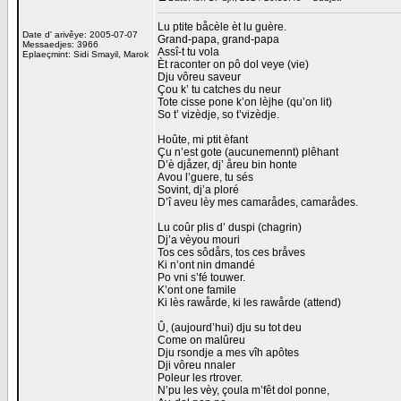
Lu ptite båcèle èt lu guère.
Date d' arivêye: 2005-07-07
Grand-papa, grand-papa
Messaedjes: 3966
Assî-t tu vola
Eplaeçmint: Sidi Smayil, Marok
Èt raconter on pô dol veye (vie)
Dju vôreu saveur
Çou k’ tu catches du neur
Tote cisse pone k’on lèjhe (qu’on lit)
So t’ vizèdje, so t’vizèdje.
Hoûte, mi ptit èfant
Çu n’est gote (aucunemennt) plêhant
D’è djåzer, dj’ åreu bin honte
Avou l’guere, tu sés
Sovint, dj’a ploré
D’î aveu lèy mes camarådes, camarådes.
Lu coûr plis d’ duspi (chagrin)
Dj’a vèyou mouri
Tos ces sôdårs, tos ces bråves
Ki n’ont nin dmandé
Po vni s’fé touwer.
K’ont one famile
Ki lès rawårde, ki les rawårde (attend)
Û, (aujourd’hui) dju su tot deu
Come on malûreu
Dju rsondje a mes vîh apôtes
Dji vôreu nnaler
Poleur les rtrover.
N’pu les vèy, çoula m’fêt dol ponne,