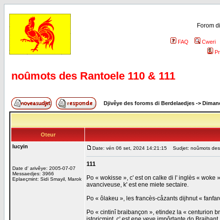
Forom di
FAQ
Cweri
Pr
noûmots des Rantoele 110 & 111
Djivêye des foroms di Berdelaedjes
->
Dimand
Oteur
lucyin
Date: vén 06 set, 2024 14:21:15
Sudjet: noûmots des 
111
Date d' arivêye: 2005-07-07
Messaedjes: 3966
Po « wokisse », c' est on calke di l' inglès « woke 
Eplaeçmint: Sidi Smayil, Marok
avanciveuse, k' est ene miete sectaire.
Po « ôlakeu », les francès-cåzants dijhnut « fanfar
Po « cintinî braibançon », etindez la « centurion b
istoricmint, c' est ene veye impôrtante do Braibant.