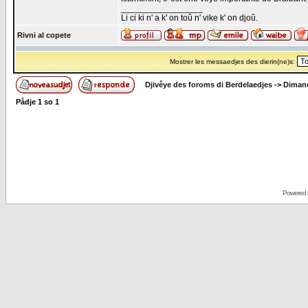
_________________
Li ci ki n' a k' on toû n' vike k' on djoû.
Rivni al copete
Mostrer les messaedjes des dierin(ne)s:
Djivêye des foroms di Berdelaedjes
->
Dimand
Pådje
1
so
1
Powered