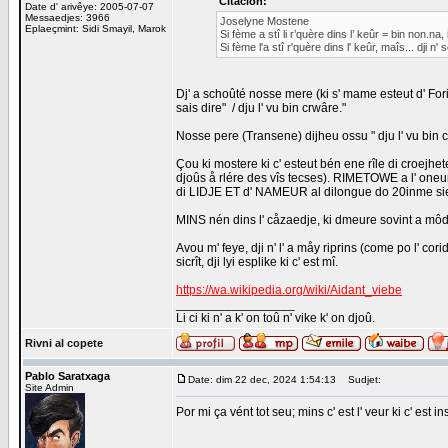
Citåcion:
Date d' arivêye: 2005-07-07
Messaedjes: 3966
Joselyne Mostene
Eplaeçmint: Sidi Smayil, Marok
Si fème a stî li r’quère dins l’ keûr = bin non.na, 
Si fème l'a stî r'quère dins l' keûr, maîs... dji n' 
Dj' a schoûté nosse mere (ki s' mame esteut d' Forire
sais dire" / dju l' vu bin crwâre."
Nosse pere (Transene) dijheu ossu " dju l' vu bin 
Çou ki mostere ki c' esteut bén ene rîle di croe
djoûs å rlére des vîs tecses). RIMETOWE a l' oneur e
di LIDJE ET d' NAMEUR al dilongue do 20inme si
MINS nén dins l' cåzaedje, ki dmeure sovint a môde
Avou m' feye, dji n' l' a måy riprins (come po l' cor
sicrît, dji lyi esplike ki c' est mî.
https://wa.wikipedia.org/wiki/Aidant_viebe
_________________
Li ci ki n' a k' on toû n' vike k' on djoû.
Rivni al copete
Pablo Saratxaga
Date: dim 22 dec, 2024 1:54:13
Sudjet:
Site Admin
Por mi ça vént tot seu; mins c' est l' veur ki c' est in