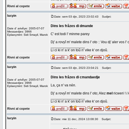
Rivni al copete
lucyin
Date: sem 03 djn, 2023 23:02:43
Sudjet:
Dins les fråzes di dmande
Date d' arivêye: 2005-07-07
Messaedjes: 3966
C' est todi l' minme parey
Eplaeçmint: Sidi Smayil, Marok
Dj' a rovyî m' malete dins l' oto :: Vou dj' aler vos l'
_________________
Li ci ki n' a k' on toû n' vike k' on djoû.
Rivni al copete
lucyin
Date: sem 03 djn, 2023 23:04:21
Sudjet:
Dins les fråzes di cmandaedje
Date d' arivêye: 2005-07-07
Messaedjes: 3966
La, ça n' va nén.
Eplaeçmint: Sidi Smayil, Marok
Dj' a rovyî m' malete dins l' oto; Alez
mel
ricweri ! /
_________________
Li ci ki n' a k' on toû n' vike k' on djoû.
Rivni al copete
lucyin
Date: mie 11 dec, 2024 13:08:30
Sudjet: