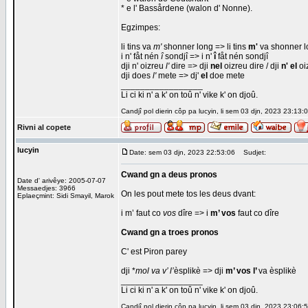
* e l' Bassårdene (walon d' Nonne).
Egzimpes:
li tins va
m'
shonner long => li tins
m'
va shonner l
i n' fåt nén
î
sondjî => i n'
î
fåt nén sondjî
dji n' oizreu
l'
dire => dji
nel
oizreu dire / dji
n' el
oi
dji does
l'
mete => dj'
el
doe mete
_________________
Li ci ki n' a k' on toû n' vike k' on djoû.
Candjî pol dierin côp pa lucyin, li sem 03 djn, 2023 23:13:0
Rivni al copete
lucyin
Date: sem 03 djn, 2023 22:53:06
Sudjet:
Cwand gn a deus pronos
Date d' arivêye: 2005-07-07
Messaedjes: 3966
On les pout mete tos les deus dvant:
Eplaeçmint: Sidi Smayil, Marok
i m’ faut co
vos
dîre => i
m’ vos
faut co dîre
Cwand gn a troes pronos
C' est Piron parey
dji *
mol va v’ l’
èsplikè => dji
m’ vos l’
va èsplikè
_________________
Li ci ki n' a k' on toû n' vike k' on djoû.
Candjî pol dierin côp pa lucyin, li sem 03 djn, 2023 23:06:5