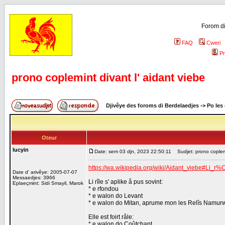
Forom di
FAQ
Cweri
Pr
prono coplemint divant l' aidant viebe
Djivêye des foroms di Berdelaedjes
->
Po les
Oteur
lucyin
Date: sem 03 djn, 2023 22:50:11
Sudjet: prono coplemin
https://wa.wikipedia.org/wiki/Aidant_viebe#Li_
Date d' arivêye: 2005-07-07
Messaedjes: 3966
Li rîle s' aplike å pus sovint:
Eplaeçmint: Sidi Smayil, Marok
* e rfondou
* e walon do Levant
* e walon do Mitan, aprume mon les Relîs Namur
Elle est foirt råle:
* e walon do Coûtchant