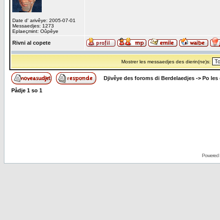
Date d' arivêye: 2005-07-01
Messaedjes: 1273
Eplaeçmint: Oûpêye
Rivni al copete
Mostrer les messaedjes des dierin(ne)s:
Djivêye des foroms di Berdelaedjes
->
Po les
Pådje
1
so
1
Powered