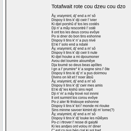
Totafwait rote cou dzeu cou dzo
Åy, vraiymint, dj' end a m' sô
Dispoy li tins k' dji cwir l' ivier
Ki djel porshû d' tos les costés
Dji n' a måy rescontré l' osté
Il ont tos les deus corou evôye
Po si dner do bon tins eshonne
Dispoy li tins k' n' a pus nivé
Et ki l' solo end a ndalé
Åy, vraiymint, dj' end a m' sô
Dispoy li tins k' dji cwir li nute
Ki djel houke a mi dpoumoner
Avou del loumire aloumêye
Dja toumé so deus beas apôtes
I gn a l' prumire* k' a sogne sins l' ôte
Dispoy li tins ki dj' n' a pus doirmou
Divins on lét et l' noer åtoû
Åy, vraiymint, dj' end a m' sô
Dispoy li tins k' dj' cwir mes amis
Et ki dj' les kishû sins repit
Dji n' m' a måy trové nol innmi
Il ont surmint tos corou evôye
Po-z aler fé fristouye eshonne
Dispoy li tins k' tot l' monde mi rlouke
Sins minme savoer kimint dji m' lome(?)
Åy, vraiymint, dj' end a m' sô
Dispoy li tins k' dj' louke les nûlêyes
Po-z i rtrover l' resse di gaiyté
Ki les andjes ont volou m' diner
C' est co pus bén cial ki sol toet