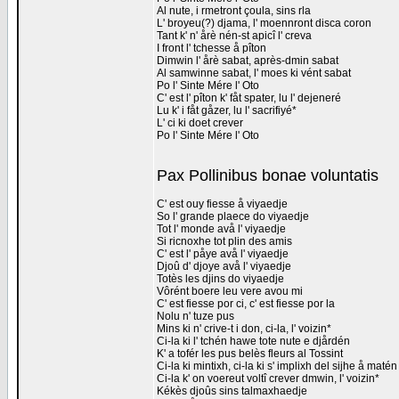
Al nute, i rmetront çoula, sins rla
L' broyeu(?) djama, l' moennront disca coron
Tant k' n' årè nén-st apicî l' creva
I front l' tchesse å pîton
Dimwin l' årè sabat, après-dmin sabat
Al samwinne sabat, l' moes ki vént sabat
Po l' Sinte Mére l' Oto
C' est l' pîton k' fåt spater, lu l' dejeneré
Lu k' i fåt gåzer, lu l' sacrifiyé*
L' ci ki doet crever
Po l' Sinte Mére l' Oto
Pax Pollinibus bonae voluntatis
C' est ouy fiesse å viyaedje
So l' grande plaece do viyaedje
Tot l' monde avå l' viyaedje
Si ricnoxhe tot plin des amis
C' est l' påye avå l' viyaedje
Djoû d' djoye avå l' viyaedje
Totès les djins do viyaedje
Vôrént boere leu vere avou mi
C' est fiesse por ci, c' est fiesse por la
Nolu n' tuze pus
Mins ki n' crive-t i don, ci-la, l' voizin*
Ci-la ki l' tchén hawe tote nute e djårdén
K' a tofér les pus belès fleurs al Tossint
Ci-la ki mintixh, ci-la ki s' implixh del sijhe å matén
Ci-la k' on voereut voltî crever dmwin, l' voizin*
Kékès djoûs sins talmaxhaedje