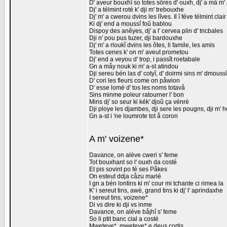
D' aveur bouxhî so totes sôres d' ouxh, dj' a må m
Dj' a télmint roté k' dji m' trebouxhe
Dj' m' a cwerou dvins les lîves. Il î féve télmint clair
Ki dj' end a moussî foû bablou
Dispoy des anêyes, dj' a l' cervea plin d' tricbales
Dji n' pou pus tuzer, dji bardouxhe
Dj' m' a rloukî dvins les ôtes, li famile, les amis
Totes cenes k' on m' aveut prometou
Dj' end a veyou d' trop, i passît roetabale
Gn a måy nouk ki m' a-st atindou
Dji sereu bén las d' cotyî, d' doirmi sins m' dmouss
D' cori les fleurs come on påwion
D' esse lomé d' tos les noms totavå
Sins minme poleur ratourner l' bon
Mins dj' so seur ki kék' djoû ça vénrè
Dji ploye les djambes, dji sere les pougns, dji m' 
Gn a-st i 'ne loumrote tot å coron
A m' voizene*
Davance, on aléve cweri s' feme
Tot bouxhant so l' ouxh da costé
Et pis sovint po fé ses Påkes
On esteut ddja cåzu marié
I gn a bén lontins ki m' cour mi tchante ci rimea la
K' i sereut tins, awè, grand tins ki dj' l' aprindaxhe
I sereut tins, voizene*
Di vs dire ki dji vs inme
Davance, on aléve båjhî s' feme
So li ptit banc cial a costé
Mweteye*, mweteye* e deus cortis