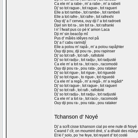
Ca ele m' a rabe-, m' a rabe-, m' a rabeli
Dj' so tot rague-, tot rague-, tot ragueri
Elle a tot rambe-, tot rambe-, tot rambeli
Elle a tot rafre-, tot rafre-, tot rafrexhi
Ouy dj' a l' cervea, ouy dji l' a tot radroeti
Djel sin tot ra-, sin tot ra-, tot rafranki
I n' î fwait pus co pé k' amon Laca
Dji m' sin beacôp mî
Pus d' målès idêyes nol på
Dj' a l' cabu rarindjî
Elle a polou m' rapå-, m' a polou rapåjhter
Ouy dji pou, dji pou ra-, pou rapinser
Dj' so tot rafi-, tot rafi-, rafistolé
Dj' so tot radju-, tot radju-, tot radjusté
Ca ele m' a tot ra-, tot raco-, racomodé
Ouy dji pou ra-, pou rata-, pou rataker
Dj' so tot rigue-, tot rigue-, tot riguedé
Dj' so tot rigue-, to rigue-, tot riguedé
Ca ele m' a regå-, m' a regå-, m' a regådi*
Dj' so tot rague-, tot rague-, tot ragueri
Dj' so tot rafi-, tot rafi-, rafistolé
Dj' so tot radju-, tot radju-, tot radjusté
Ca ele m' a tot ra-, tot raco-, racomodé
Ouy dji pou ra-, pou rata-, pou rataker
Tchanson d' Noyé
Dj' a scrît cisse tchanson cial po ene nute di Noyé
Cwand l' cîr, on moumint dné, s' a dhalé des nûle
Et ki l' solo, po 'ne feye, tot reyant d' tot costé