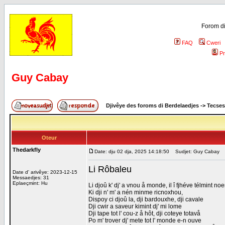
Forom di
FAQ
Cweri
Pr
Guy Cabay
Djivêye des foroms di Berdelaedjes
->
Tecses
Oteur
Thedarkfly
Date: dju 02 dja, 2025 14:18:50
Sudjet: Guy Cabay
Li Rôbaleu
Date d' arivêye: 2023-12-15
Messaedjes: 31
Eplaeçmint: Hu
Li djoû k' dj' a vnou å monde, il î fjhéve télmint noe
Ki dji n' m' a nén minme ricnoxhou,
Dispoy ci djoû la, dji bardouxhe, dji cavale
Dji cwir a saveur kimint dj' mi lome
Dji tape tot l' cou-z å hôt, dji coteye totavå
Po m' trover dj' mete tot l' monde e-n ouve