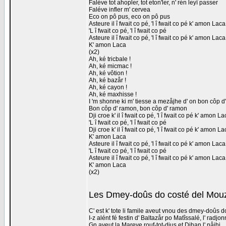
Faléve tot ahopler, tot eton'ler, n' rén leyî passer
Faléve infler m' cervea
Eco on pô pus, eco on pô pus
Asteure il î fwait co pé, 'l î fwait co pé k' amon La
'L î fwait co pé, 'l î fwait co pé
Asteure il î fwait co pé, 'l î fwait co pé k' amon La
K' amon Laca
(x2)
Ah, ké tricbale !
Ah, ké micmac !
Ah, ké vôtion !
Ah, ké bazår !
Ah, ké cayon !
Ah, ké maxhisse !
I 'm shonne ki m' tiesse a mezåjhe d' on bon côp d
Bon côp d' ramon, bon côp d' ramon
Dji croe k' il î fwait co pé, 'l î fwait co pé k' amon 
'L î fwait co pé, 'l î fwait co pé
Dji croe k' il î fwait co pé, 'l î fwait co pé k' amon 
K' amon Laca
Asteure il î fwait co pé, 'l î fwait co pé k' amon La
'L î fwait co pé, 'l î fwait co pé
Asteure il î fwait co pé, 'l î fwait co pé k' amon La
K' amon Laca
(x2)
Les Dmey-doûs do costé del Mou
C' est k' tote li famile aveut vnou des dmey-doûs 
I-z alént fé festin d' Baltazår po Matîssalé, l' radjonn
Gn aveut la Mareye rouf-tot-djus et Djhan l' nåjhi