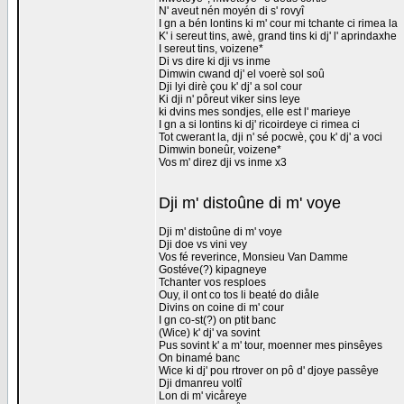
N' aveut nén moyén di s' rovyî
I gn a bén lontins ki m' cour mi tchante ci rimea la
K' i sereut tins, awè, grand tins ki dj' l' aprindaxhe
I sereut tins, voizene*
Di vs dire ki dji vs inme
Dimwin cwand dj' el voerè sol soû
Dji lyi dirè çou k' dj' a sol cour
Ki dji n' pôreut viker sins leye
ki dvins mes sondjes, elle est l' marieye
I gn a si lontins ki dj' ricoirdeye ci rimea ci
Tot cwerant la, dji n' sé pocwè, çou k' dj' a voci
Dimwin boneûr, voizene*
Vos m' direz dji vs inme x3
Dji m' distoûne di m' voye
Dji m' distoûne di m' voye
Dji doe vs vini vey
Vos fé reverince, Monsieu Van Damme
Gostéve(?) kipagneye
Tchanter vos resploes
Ouy, il ont co tos li beaté do diåle
Divins on coine di m' cour
I gn co-st(?) on ptit banc
(Wice) k' dj' va sovint
Pus sovint k' a m' tour, moenner mes pinsêyes
On binamé banc
Wice ki dj' pou rtrover on pô d' djoye passêye
Dji dmanreu voltî
Lon di m' vicåreye