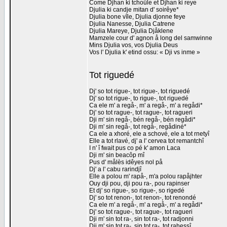
Come Djhan ki tchoûle et Djhan ki reye
Djulia ki candje mitan d' soirêye*
Djulia bone vîle, Djulia djonne feye
Djulia Nanesse, Djulia Catrene
Djulia Mareye, Djulia Djåklene
Mamzele cour d' agnon å long del samwinne
Mins Djulia vos, vos Djulia Deus
Vos l' Djulia k' etind ossu: « Dji vs inme »
Tot riguedé
Dj' so tot rigue-, tot rigue-, tot riguedé
Dj' so tot rigue-, to rigue-, tot riguedé
Ca ele m' a regå-, m' a regå-, m' a regådi*
Dj' so tot rague-, tot rague-, tot ragueri
Dji m' sin regå-, bén regå-, bén regådi*
Dji m' sin regå-, tot regå-, regådiné*
Ca ele a xhoré, ele a schové, ele a tot rnetyî
Elle a tot rlavé, dj' a l' cervea tot remantchî
I n' î fwait pus co pé k' amon Laca
Dji m' sin beacôp mî
Pus d' målès idêyes nol på
Dj' a l' cabu rarindjî
Elle a polou m' rapå-, m'a polou rapåjhter
Ouy dji pou, dji pou ra-, pou rapinser
Et dj' so rigue-, so rigue-, so rigedé
Dj' so tot renon-, tot renon-, tot renondé
Ca ele m' a regå-, m' a regå-, m' a regådi*
Dj' so tot rague-, tot rague-, tot ragueri
Dji m' sin tot ra-, sin tot ra-, tot radjonni
Dji m' sin tot ra-, sin tot ra-, tot rahessî