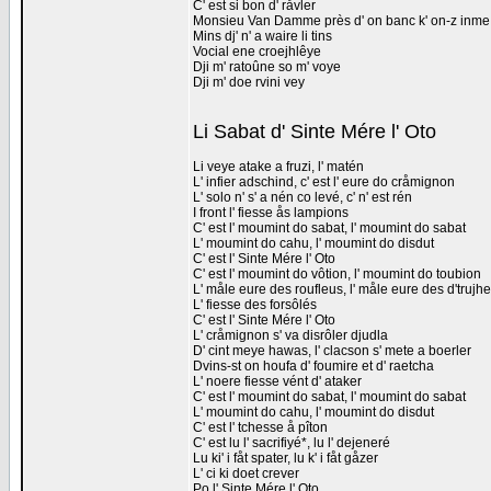
C' est si bon d' råvler
Monsieu Van Damme près d' on banc k' on-z inme
Mins dj' n' a waire li tins
Vocial ene croejhlêye
Dji m' ratoûne so m' voye
Dji m' doe rvini vey
Li Sabat d' Sinte Mére l' Oto
Li veye atake a fruzi, l' matén
L' infier adschind, c' est l' eure do cråmignon
L' solo n' s' a nén co levé, c' n' est rén
I front l' fiesse ås lampions
C' est l' moumint do sabat, l' moumint do sabat
L' moumint do cahu, l' moumint do disdut
C' est l' Sinte Mére l' Oto
C' est l' moumint do vôtion, l' moumint do toubion
L' måle eure des roufleus, l' måle eure des d'trujh
L' fiesse des forsôlés
C' est l' Sinte Mére l' Oto
L' cråmignon s' va disrôler djudla
D' cint meye hawas, l' clacson s' mete a boerler
Dvins-st on houfa d' foumire et d' raetcha
L' noere fiesse vént d' ataker
C' est l' moumint do sabat, l' moumint do sabat
L' moumint do cahu, l' moumint do disdut
C' est l' tchesse å pîton
C' est lu l' sacrifiyé*, lu l' dejeneré
Lu ki' i fåt spater, lu k' i fåt gåzer
L' ci ki doet crever
Po l' Sinte Mére l' Oto