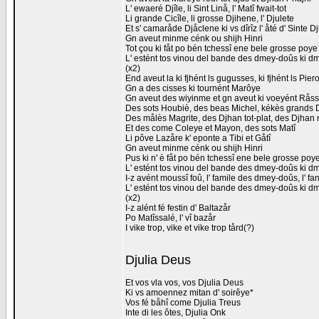
L' ewaeré Djîle, li Sint Linå, l' Matî fwait-tot
Li grande Cicîle, li grosse Djihene, l' Djulete
Et s' camaråde Djåclene ki vs dîrîz l' åté d' Sinte D
Gn aveut minme cénk ou shijh Hinri
Tot çou ki fåt po bén tchessî ene bele grosse poye 
L' estént tos vinou del bande des dmey-doûs ki 
(x2)
End aveut la ki fjhént ls gugusses, ki fjhént ls Piero
Gn a des cisses ki tournént Marôye
Gn aveut des wiyinme et gn aveut ki voeyént Råss
Des sots Houbiè, des beas Michel, kékès grands 
Des målès Magrite, des Djhan tot-plat, des Djhan 
Et des come Coleye et Mayon, des sots Matî
Li pôve Lazåre k' eponte a Tibi et Gåtî
Gn aveut minme cénk ou shijh Hinri
Pus ki n' è fåt po bén tchessî ene bele grosse poye
L' estént tos vinou del bande des dmey-doûs ki 
I-z avént moussî foû, l' famile des dmey-doûs, l' fa
L' estént tos vinou del bande des dmey-doûs ki 
(x2)
I-z alént fé festin d' Baltazår
Po Matîssalé, l' vî bazår
I vike trop, vike et vike trop tård(?)
Djulia Deus
Et vos vla vos, vos Djulia Deus
Ki vs amoennez mitan d' soirêye*
Vos fé båhî come Djulia Treus
Inte di les ôtes, Djulia Onk