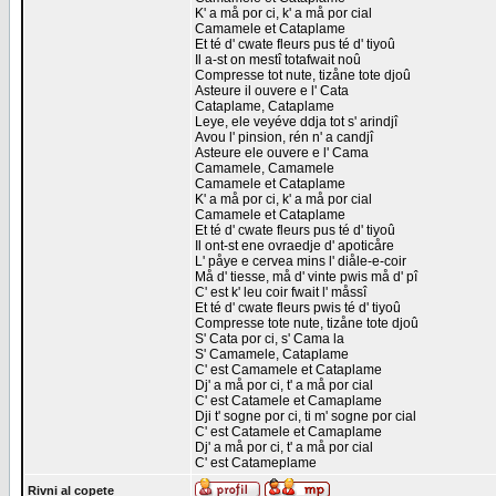
K' a må por ci, k' a må por cial
Camamele et Cataplame
Et té d' cwate fleurs pus té d' tiyoû
Il a-st on mestî totafwait noû
Compresse tot nute, tizåne tote djoû
Asteure il ouvere e l' Cata
Cataplame, Cataplame
Leye, ele veyéve ddja tot s' arindjî
Avou l' pinsion, rén n' a candjî
Asteure ele ouvere e l' Cama
Camamele, Camamele
Camamele et Cataplame
K' a må por ci, k' a må por cial
Camamele et Cataplame
Et té d' cwate fleurs pus té d' tiyoû
Il ont-st ene ovraedje d' apoticåre
L' påye e cervea mins l' diåle-e-coir
Må d' tiesse, må d' vinte pwis må d' pî
C' est k' leu coir fwait l' måssî
Et té d' cwate fleurs pwis té d' tiyoû
Compresse tote nute, tizåne tote djoû
S' Cata por ci, s' Cama la
S' Camamele, Cataplame
C' est Camamele et Cataplame
Dj' a må por ci, t' a må por cial
C' est Catamele et Camaplame
Dji t' sogne por ci, ti m' sogne por cial
C' est Catamele et Camaplame
Dj' a må por ci, t' a må por cial
C' est Catameplame
Rivni al copete