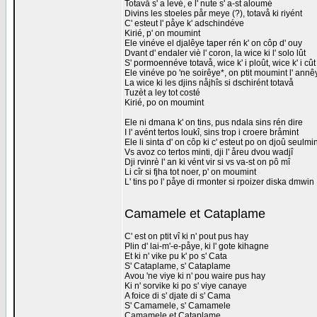
Totavå s' a levé, e l' nute s' a-st aloumé
Divins les stoeles pår meye (?), totavå ki riyént
C' esteut l' påye k' adschindéve
Kirié, p' on moumint
Ele vinéve el djalêye taper rén k' on côp d' ouy
Dvant d' endaler viè l' coron, la wice ki l' solo lût
S' pormoennéve totavå, wice k' i ploût, wice k' i cût
Ele vinéve po 'ne soirêye*, on ptit moumint l' annê
La wice ki les djins nåjhîs si dschirént totavå
Tuzèt a ley tot costé
Kirié, po on moumint
Ele ni dmana k' on tins, pus ndala sins rén dire
I l' avént tertos loukî, sins trop i croere bråmint
Ele li sinta d' on côp ki c' esteut po on djoû seulmin
Vs avoz co tertos minti, dji l' åreu dvou wadjî
Dji rvinrè l' an ki vént vir si vs va-st on pô mî
Li cîr si fjha tot noer, p' on moumint
L' tins po l' påye di rmonter si rpoizer diska dmwin
Camamele et Cataplame
C' est on ptit vî ki n' pout pus hay
Plin d' lai-m'-e-påye, ki l' gote kihagne
Et ki n' vike pu k' po s' Cata
S' Cataplame, s' Cataplame
Avou 'ne viye ki n' pou waire pus hay
Ki n' sorvike ki po s' viye canaye
A foice di s' djate di s' Cama
S' Camamele, s' Camamele
Camamele et Cataplame