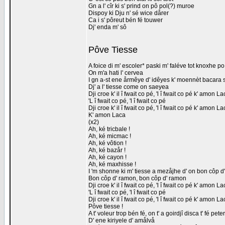
Gn a l' cîr ki s' prind on pô pol(?) muroe
Dispoy ki Dju n' sé wice dårer
Ca i s' pôreut bén fé touwer
Dj' enda m' sô
Pôve Tiesse
A foice di m' escoler* paski m' faléve tot knoxhe po
On m'a hati l' cervea
I gn a-st ene årmêye d' idêyes k' moennèt bacara s
Dj' a l' tiesse come on saeyea
Dji croe k' il î fwait co pé, 'l î fwait co pé k' amon 
'L î fwait co pé, 'l î fwait co pé
Dji croe k' il î fwait co pé, 'l î fwait co pé k' amon 
K' amon Laca
(x2)
Ah, ké tricbale !
Ah, ké micmac !
Ah, ké vôtion !
Ah, ké bazår !
Ah, ké cayon !
Ah, ké maxhisse !
I 'm shonne ki m' tiesse a mezåjhe d' on bon côp d
Bon côp d' ramon, bon côp d' ramon
Dji croe k' il î fwait co pé, 'l î fwait co pé k' amon 
'L î fwait co pé, 'l î fwait co pé
Dji croe k' il î fwait co pé, 'l î fwait co pé k' amon 
Pôve tiesse !
A t' voleur trop bén fé, on t' a goirdjî disca t' fé peter
D' ene kiriyele d' amålvå