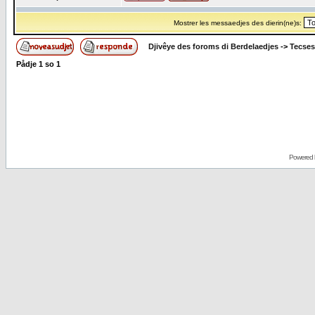
Mostrer les messaedjes des dierin(ne)s:
Djivêye des foroms di Berdelaedjes
->
Tecses
Pådje
1
so
1
Powered