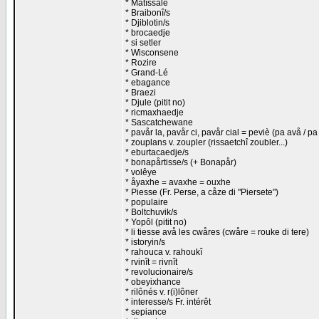
* Matîssalé
* Braibonî/s
* Djiblotin/s
* brocaedje
* si setler
* Wisconsene
* Rozire
* Grand-Lé
* ebagance
* Braezi
* Djule (pitit no)
* ricmaxhaedje
* Sascatchewane
* pavår la, pavår ci, pavår cial = peviè (pa avå / pa
* zouplans v. zoupler (rissaetchî zoubler...)
* eburtacaedje/s
* bonapårtisse/s (+ Bonapår)
* volêye
* åyaxhe = avaxhe = ouxhe
* Piesse (Fr. Perse, a cåze di "Piersete")
* populaire
* Boltchuvik/s
* Yopôl (pitit no)
* li tiesse avå les cwåres (cwåre = rouke di tere)
* istoryin/s
* rahouca v. rahoukî
* rvinît = rivnît
* revolucionaire/s
* obeyixhance
* rilônés v. r(i)lôner
* interesse/s Fr. intérêt
* sepiance