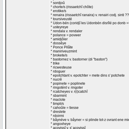
* sordjoû
* chorte/s (rissaetchî chôte)
* erotike/s
* renaira (rissaetchî ranaira) v. renairi codj. sinti ??
* toursiveusté
* Udon-bén (coridjî les Udonbén disrîlé po donb 
* usteyreye
* rendala v. rendaler
* polance = povwer
* amidjôler
* dossêye
* Ponce Pilåte
* maniriveuzmint
* brokete/s
* bastornez v. bastorner (di "baston")
* trike
* ricwesteuse
* rdoguer
* epotchtant v. epotchter = mete dins s' potchete
* nucrê
* popinete = poplinete
* ringotént v. ringoter
* rcatcheyes v. r(i)catchî
* sbarmint
* maclote
* timpli/s
* cahoûle = tiesse
* dreslete
* rdoirmi
* båynéve v. båyner = si plinde tot-z ovrant ene mi
* angoxheye
* acovissî v. s' acovissî