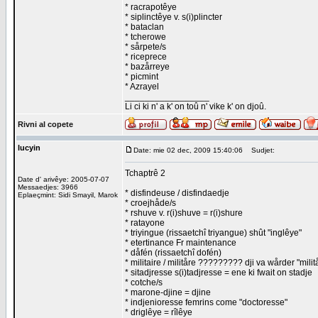
* racrapotêye
* siplinctêye v. s(i)plincter
* bataclan
* tcherowe
* sårpete/s
* riceprece
* bazårreye
* picmint
* Azrayel
_________________
Li ci ki n' a k' on toû n' vike k' on djoû.
Rivni al copete
lucyin
Date: mie 02 dec, 2009 15:40:06
Sudjet:
Tchaptrê 2
Date d' arivêye: 2005-07-07
Messaedjes: 3966
* disfindeuse / disfindaedje
Eplaeçmint: Sidi Smayil, Marok
* croejhåde/s
* rshuve v. r(i)shuve = r(i)shure
* ratayone
* triyingue (rissaetchî triyangue) shût "inglêye"
* etertinance Fr maintenance
* dåfén (rissaetchî dofén)
* militaire / militåre ????????? dji va wårder "milit
* sitadjresse s(i)tadjresse = ene ki fwait on stadje
* cotche/s
* marone-djine = djine
* indjenioresse femrins come "doctoresse"
* driglêye = rîlêye