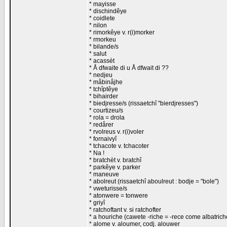
* mayisse
* dischindêye
* coidlete
* nilon
* rimorkêye v. r(i)morker
* rmorkeu
* bilande/s
* salut
* acassèt
* Å dfwaite di u Å dfwait di ??
* nedjeu
* måbinåjhe
* tchîptêye
* bihairder
* biedjresse/s (rissaetchî "bierdjresses")
* courtizeu/s
* rola = drola
* redårer
* rvolreus v. r(i)voler
* fornaivyî
* tchacote v. tchacoter
* Na !
* bratchèt v. bratchî
* parkêye v. parker
* maneuve
* abolreut (rissaetchî aboulreut : bodje = "bole")
* vweturisse/s
* atonwere = tonwere
* griyî
* ratchoftant v. si ratchofter
* a houriche (cawete -riche = -rece come albatric
* alome v. aloumer, codj. alouwer