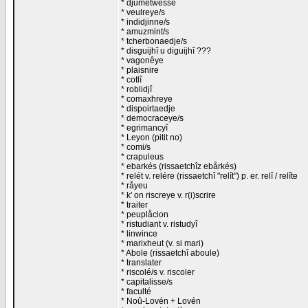
* djumetwesse
* veulreye/s
* indidjinne/s
* amuzmint/s
* tcherbonaedje/s
* disguijhî u diguijhî ???
* vagonêye
* plaisnire
* cotlî
* roblidjî
* comaxhreye
* dispoirtaedje
* democraceye/s
* egrimancyî
* Leyon (pitit no)
* comi/s
* crapuleus
* ebarkés (rissaetchîz ebårkés)
* relét v. relére (rissaetchî "relît") p. er. relî / relîte
* råyeu
* k' on riscreye v. r(i)scrire
* traiter
* peuplåcion
* ristudiant v. ristudyî
* linwince
* marixheut (v. si mari)
* Abole (rissaetchî aboule)
* translater
* riscolé/s v. riscoler
* capitalisse/s
* faculté
* Noû-Lovén + Lovén