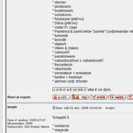
* storner
* pindisse/s
* braijhisse/s
* schetron/s
* Anislasse (pitit no)
* Dôna (pitit no)
* cadje Fr. cage
* Paretreut & paret viebe "parete" (codjowaedje 
* turlurete
* tocosté
* stape/s
* clikes & clakes
* cabouxhî
* paratonwere
* cabardouxhive v. cabardouxhî
* frecanteu/s
* rdischinde
* ascwateye = acwateye
* bedire = bedreye
* atchver codj. tchicter
_________________
Li ci ki n' a k' on toû n' vike k' on djoû.
Rivni al copete
lucyin
Date: mår 01 dec, 2009 19:04:54
Sudjet:
Tchaptrê 5
Date d' arivêye: 2005-07-07
Messaedjes: 3966
* soelance
Eplaeçmint: Sidi Smayil, Marok
* meyeute