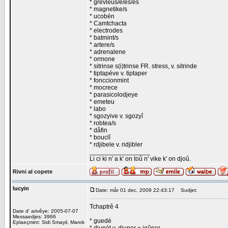
* grevleus/e/es/ès
* magnetike/s
* ucobén
* Camtchacta
* electrodes
* batmint/s
* artere/s
* adrenalene
* ormone
* sitrinse s(i)trinse FR. stress, v. sitrinde
* tiptapéve v. tiptaper
* fonccionmint
* mocrece
* parasicolodjeye
* emeteu
* labo
* sgozyive v. sgozyî
* robtea/s
* dåfin
* bouclî
* rdjibele v. ridjibler
_________________
Li ci ki n' a k' on toû n' vike k' on djoû.
Rivni al copete
lucyin
Date: mår 01 dec, 2009 22:43:17
Sudjet:
Tchaptrê 4
Date d' arivêye: 2005-07-07
Messaedjes: 3966
* guedé
Eplaeçmint: Sidi Smayil, Marok