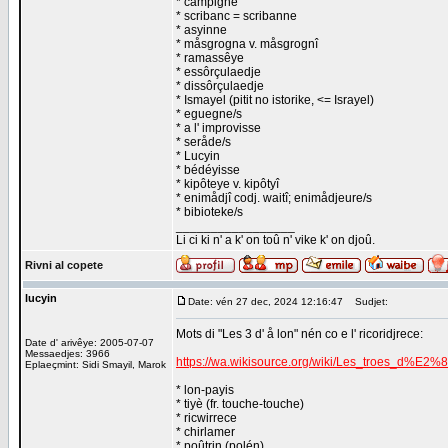
* campigne
* scribanc = scribanne
* asyinne
* måsgrogna v. måsgrognî
* ramassêye
* essôrçulaedje
* dissôrçulaedje
* Ismayel (pitit no istorike, <= Israyel)
* eguegne/s
* a l' improvisse
* seråde/s
* Lucyin
* bédéyisse
* kipôteye v. kipôtyî
* enimådjî codj. waitî; enimådjeure/s
* bibioteke/s
_________________
Li ci ki n' a k' on toû n' vike k' on djoû.
Rivni al copete
lucyin
Date: vén 27 dec, 2024 12:16:47
Sudjet:
Mots di "Les 3 d' å lon" nén co e l' ricoridjrece:
Date d' arivêye: 2005-07-07
Messaedjes: 3966
https://wa.wikisource.org/wiki/Les_troes_d%
Eplaeçmint: Sidi Smayil, Marok
* lon-payis
* tiyè (fr. touche-touche)
* ricwirrece
* chirlamer
* poûtrin (polén)