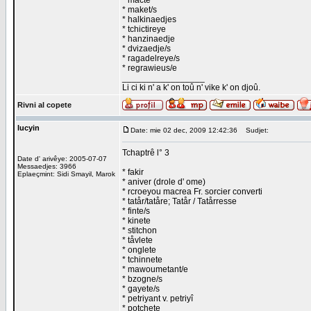
* macté
* maket/s
* halkinaedjes
* tchictireye
* hanzinaedje
* dvizaedje/s
* ragadelreye/s
* regrawieus/e
_________________
Li ci ki n' a k' on toû n' vike k' on djoû.
Rivni al copete
lucyin
Date: mie 02 dec, 2009 12:42:36
Sudjet:
Tchaptrê l° 3
Date d' arivêye: 2005-07-07
Messaedjes: 3966
* fakir
Eplaeçmint: Sidi Smayil, Marok
* aniver (drole d' ome)
* rcroeyou macrea Fr. sorcier converti
* tatår/tatåre; Tatår / Tatårresse
* finte/s
* kinete
* stitchon
* tåvlete
* onglete
* tchinnete
* mawoumetant/e
* bzogne/s
* gayete/s
* petriyant v. petriyî
* potchete