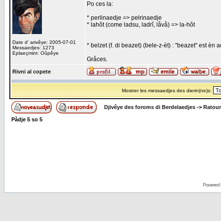
Po ces la:
* perlinaedje => pelrinaedje
* lahôt (come ladsu, ladrî, låvå) => la-hôt
Date d' arivêye: 2005-07-01
* belzet (f. di beazet) (bele-z-èt) : "beazet" est èn
Messaedjes: 1273
Eplaeçmint: Oûpêye
Gråces.
Rivni al copete
Mostrer les messaedjes des dierin(ne)s:
Djivêye des foroms di Berdelaedjes
->
Ratour
Pådje
5
so
5
Powered