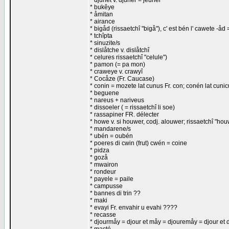
* djunèt v. djuner = jeûner
* bukêye
* åmitan
* airance
* bigåd (rissaetchî "bigå"), c' est bén l' cawete -åd 
* tchîpta
* sinuzite/s
* dislåtche v. dislåtchî
* celures rissaetchî "celule")
* pamon (= pa mon)
* craweye v. crawyî
* Cocåze (Fr. Caucase)
* conin = mozete lat cunus Fr. con; conén lat cunicu
* beguene
* nareus + nariveus
* dissoeler ( = rissaetchî li soe)
* rassapiner FR. délecter
* howe v. si houwer, codj. alouwer; rissaetchî "ho
* mandarene/s
* ubén = oubén
* poeres di cwin (frut) cwén = coine
* pidza
* gozå
* mwairon
* rondeur
* payele = paile
* campusse
* bannes di trin ??
* maki
* evayi Fr. envahir u evahi ????
* recasse
* djourmåy = djour et måy = djouremåy = djour et