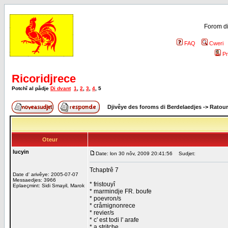
Forom di
FAQ
Cweri
Pr
Ricoridjrece
Potchî al pådje
Di dvant
1
,
2
,
3
,
4
,
5
Djivêye des foroms di Berdelaedjes
->
Ratour
Oteur
lucyin
Date: lon 30 nôv, 2009 20:41:56
Sudjet:
Tchaptrê 7
Date d' arivêye: 2005-07-07
Messaedjes: 3966
* fristouyî
Eplaeçmint: Sidi Smayil, Marok
* marmindje FR. boufe
* poevron/s
* cråmignonrece
* revier/s
* c' est todi l' arafe
* a stritche