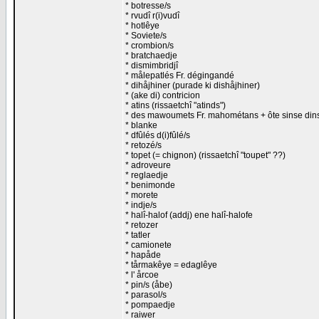
* botresse/s
* rvudî r(i)vudî
* hotlêye
* Soviete/s
* crombion/s
* bratchaedje
* dismimbridjî
* målepatlés Fr. dégingandé
* dihåjhiner (purade ki dishåjhiner)
* (ake di) contricion
* atins (rissaetchî "atinds")
* des mawoumets Fr. mahométans + ôte sinse dins
* blanke
* dfûlés d(i)fûlé/s
* retozé/s
* topet (= chignon) (rissaetchî "toupet" ??)
* adroveure
* reglaedje
* benimonde
* morete
* indje/s
* halî-halof (addj) ene halî-halofe
* retozer
* tatler
* camionete
* hapåde
* tårmakêye = edaglêye
* l' årcoe
* pin/s (åbe)
* parasol/s
* pompaedje
* raiwer