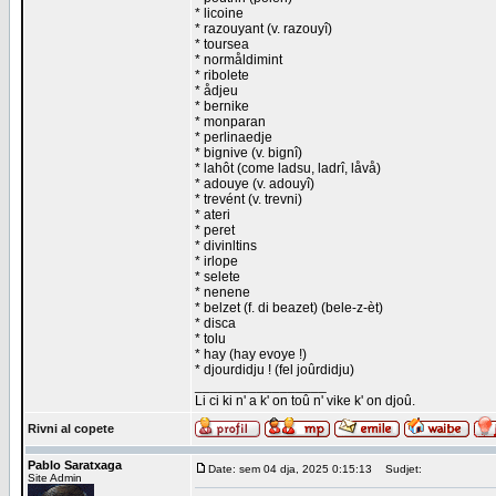
* licoine
* razouyant (v. razouyî)
* toursea
* normåldimint
* ribolete
* ådjeu
* bernike
* monparan
* perlinaedje
* bignive (v. bignî)
* lahôt (come ladsu, ladrî, låvå)
* adouye (v. adouyî)
* trevént (v. trevni)
* ateri
* peret
* divinltins
* irlope
* selete
* nenene
* belzet (f. di beazet) (bele-z-èt)
* disca
* tolu
* hay (hay evoye !)
* djourdidju ! (fel joûrdidju)
_________________
Li ci ki n' a k' on toû n' vike k' on djoû.
Rivni al copete
Pablo Saratxaga
Date: sem 04 dja, 2025 0:15:13
Sudjet:
Site Admin