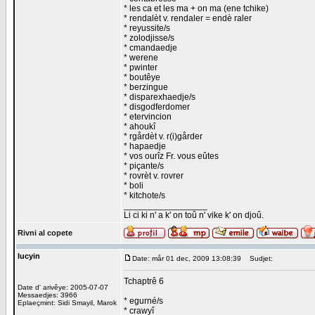
* les ca et les ma + on ma (ene tchike)
* rendalèt v. rendaler = endè raler
* reyussite/s
* zolodjisse/s
* cmandaedje
* werene
* pwinter
* boutêye
* berzingue
* disparexhaedje/s
* disgodferdomer
* etervincion
* ahoukî
* rgårdèt v. r(i)gårder
* hapaedje
* vos ourîz Fr. vous eûtes
* piçante/s
* rovrèt v. rovrer
* boli
* kitchote/s
_________________
Li ci ki n' a k' on toû n' vike k' on djoû.
Rivni al copete
lucyin
Date: mår 01 dec, 2009 13:08:39
Sudjet:
Tchaptrê 6
Date d' arivêye: 2005-07-07
Messaedjes: 3966
* egurné/s
Eplaeçmint: Sidi Smayil, Marok
* crawyî