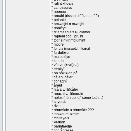
* ralintixhoe/s
* cahosson/s
* noereur
* renairi (rissaetchî "ranairi" ?)
* petante
* amwaijhi = mwaijhi
* donlêye
* rclamaedje/s r(i)clamer
* rapleni codj. prusti
* tot l' sint-trimblumint
* mocrê
* foircis (rissaetchî foirci)
* fardulêye
* malcotêye
* kendal
* vénve (= v(i)na)
* etraityî
* on pôk = on pô
* cåla v. cåler
* cohagnî
* åreut
* rcåla v. r(i)cåler
* rmuchî v. r(i)muchî
* nolès (nén oblidjî come totès...)
* cayon/s
* rivete
* rénnvåde u rénnvåte ???
* lanwoureuzmint
* tchireye/s
* Verbok
* parintaedje
* contåbresse