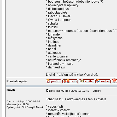
* bourson = boûsson (dobe rifondowe ?)
* apwairyive v. apwairyî
* disboctaedje/s
* raboctaedje/s
* Dacar Fr. Dakar
* Cwala Lompour
* schafyî
* totossu
* murses <> meurses (les son ¨ë sont rfondous "u" 
* furlandé
* måfiyant/s
* indjince
* dzindjner
* benitî
* atakeuse
* canle v. canler
* acuzåcion = ametaedje
* traitaedje = insule
* damaedje/s
_________________
Li ci ki n' a k' on toû n' vike k' on djoû.
Rivni al copete
lucyin
Date: mie 02 dec, 2009 18:17:48
Sudjet:
Tchaptrê l° 1 + adrovaedjes + fén + coviete
Date d' arivêye: 2005-07-07
Messaedjes: 3966
* vepes (tpl)
Eplaeçmint: Sidi Smayil, Marok
* vieroz = voeroz
* romantî/s = sicrijheu d' roman