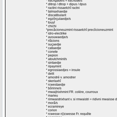
* flachgade/s = flachbak/s
* ditrop / dtrop + dipus / dpus
* ractini rissaetchî ractni
* talmaxhaedje
* discatibulant
* egzôrçulaedje/s
* touyî
* chichi
*precåcioneuzmint rissaetchî precôcioneuzmint
* idro-electrike
* avouwaedje/s
* rlåcions
* suçaedje
* catiaedje
* conete
* pepion
* atoutchmint/s
* sintaedje
* ripaymint
* egrossiaedjes = insule
* delit
* amostré v. amostrer
* skerlaxhî
* rcwestaedje
* bôrinne/s
* mwaijhixhmint FR. colère, courroux
* marieu
* rimwaistrixhant v. si rmwaistri = ridivni mwaisse d
* morå/s
* ecramireye
* corion
* rcwesse r(i)cwesse Fr. requête