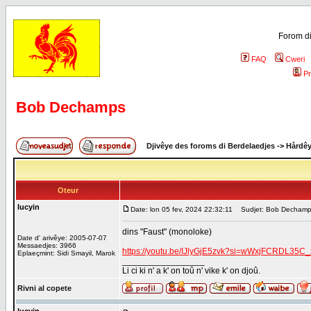
Forom di
FAQ
Cweri
Pr
Bob Dechamps
Djivêye des foroms di Berdelaedjes
->
Hårdê
Oteur
lucyin
Date: lon 05 fev, 2024 22:32:11
Sudjet: Bob Decham
dins "Faust" (monoloke)
Date d' arivêye: 2005-07-07
Messaedjes: 3966
https://youtu.be/IJlyGjE5zvk?si=wWxjFCRDL35C
Eplaeçmint: Sidi Smayil, Marok
_________________
Li ci ki n' a k' on toû n' vike k' on djoû.
Rivni al copete