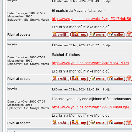
lucyin
Date: lon 05 fev, 2024 22:38:49
Sudjet:
El martchî da Mayane (tchanson)
Date d' arivêye: 2005-07-07
Messaedjes: 3966
https://www.youtube.com/watch?v=ipFO17NaNS8
Eplaeçmint: Sidi Smayil, Marok
_________________
Li ci ki n' a k' on toû n' vike k' on djoû.
Rivni al copete
lucyin
Date: lon 05 fev, 2024 22:44:37
Sudjet:
Satchot d' fritches
Date d' arivêye: 2005-07-07
Messaedjes: 3966
https://www.youtube.com/watch?v=dMtto4LNYzs
Eplaeçmint: Sidi Smayil, Marok
_________________
Li ci ki n' a k' on toû n' vike k' on djoû.
Rivni al copete
lucyin
Date: lon 05 fev, 2024 22:45:29
Sudjet:
L' acordeyoneu ey ene dijhinne d' ôtes tchansons
Date d' arivêye: 2005-07-07
Messaedjes: 3966
https://www.youtube.com/watch?v=Q9TkbaIOqeE
Eplaeçmint: Sidi Smayil, Marok
_________________
Li ci ki n' a k' on toû n' vike k' on djoû.
Rivni al copete