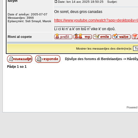
lucyin
Date: lon 14 avr, 2025 18:50:25
Sudjet:
On soret, deus gros canadas
Date d' arivêye: 2005-07-07
Messaedjes: 3966
https://www.youtube.com/watch?app=desktop&v
Eplaeçmint: Sidi Smayil, Marok
_________________
Li ci ki n' a k' on toû n' vike k' on djoû.
Rivni al copete
Mostrer les messaedjes des dierin(ne)s:
Djivêye des foroms di Berdelaedjes
->
Hårdê
Pådje
1
so
1
Powered